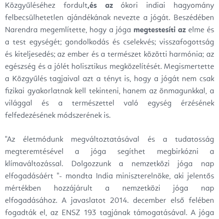
Közgyűléséhez fordult
,és az
ókori indiai hagyomány
felbecsülhetetlen ajándékának nevezte a jógát. Beszédében
Narendra megemlítette, hogy a jóga
megtestesíti az
elme és
a test egységét; gondolkodás és cselekvés; visszafogottság
és kiteljesedés; az ember és a természet közötti harmónia; az
egészség és a jólét holisztikus megközelítését. Megismertette
a Közgyűlés tagjaival azt a tényt is, hogy a jógát nem csak
fizikai gyakorlatnak kell tekinteni, hanem az önmagunkkal, a
világgal és a természettel való egység érzésének
felfedezésének módszerének is.
"Az életmódunk megváltoztatásával és a tudatosság
megteremtésével a jóga segíthet megbirkózni a
klímaváltozással. Dolgozzunk a nemzetközi jóga nap
elfogadásáért "- mondta India miniszterelnöke, aki jelentős
mértékben hozzájárult a nemzetközi jóga nap
elfogadásához. A javaslatot 2014. december első felében
fogadták el, az ENSZ 193 tagjának támogatásával. A jóga