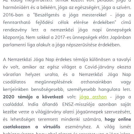
Az eddig meghirdetett témák között volt például: jóga a
harmóniáért és a békéért, jóga az egészségért, jóga a szívért.
2016-ban a "Beszélgetés a jóga mesterekkel - jóga a
fenntartható fejlődési célok elérése érdekében" című
rendezvény lett a nemzetközi jóga napi ünnepségek
központja. Nem sokkal a 2017-es ünnepségek előtt Japánban
parlamenti liga alakult a jóga népszerűsítése érdekében.
A Nemzetközi Jóga Nap érdekes témája különösen a tavalyi
év volt, amikor az egész világot a Covid-járvány okozta
váratlan helyzet uralta, és a Nemzetközi Jóga Nap
csodálatos megünneplésének otthonainkban vagy
kertjeinkben bensőségesebb, személyesebb hangulata lett.
2020 témája a következő
volt:
jóga otthon
- jóga a
családdal. India állandó ENSZ-missziója azonban saját
kezébe vette a világjárvány alatti jógaünnepek szervezésétt,
és lehetőséget teremtett mindenki számára,
hogy online
csatlakozzon a virtuális
eseményhez. A világ ismét