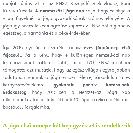
napját június 21-re az ENSZ Közgyűlésének elnöke, Sam
Kutes tűzte ki.
A nemzetközi jóga nap
célja, hogy felhívja a
világ figyelmét a jóga gyakorlásának számos előnyére. A
jóga így hivatalos támogatást kapott az ENSZ-től a globális
egészség, a harmónia és a béke érdekében.
Így 2015 nyarán elkezdték írni
az éves jógaünnep első
fejezetét.
Az a tény, hogy e különleges nemzetközi nap
létrehozásának ötletét több, mint 170 ENSZ-tagállam
támogatta azt mutatja, hogy az egész világon egyre jobban
tudatában vannak a jóga emberi életre, társadalomra és
környezetvédelemre
gyakorolt pozitív hatásainak
.
Érdekesség
, hogy 2015-ben, a Nemzetközi Jóga Nap
alkalmából az Indiai Takarékbank 10 rúpia értékű emlékérmét
bocsátott forgalomba.
A jóga első ünnepe két bejegyzéssel is rendelkezik