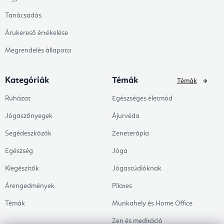
Tanácsadás
Árukereső értékelése
Megrendelés állapota
Kategóriák
Témák
Témák
Ruházat
Egészséges életmód
Jógaszőnyegek
Ájurvéda
Segédeszközök
Zeneterápia
Egészség
Jóga
Kiegészítők
Jógastúdióknak
Árengedmények
Pilates
Témák
Munkahely és Home Office
Zen és meditáció