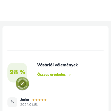
L
á
b
l
é
Vásárlói vélemények
c
98 %
Összes értékelés
Jarka
2024.01.15.