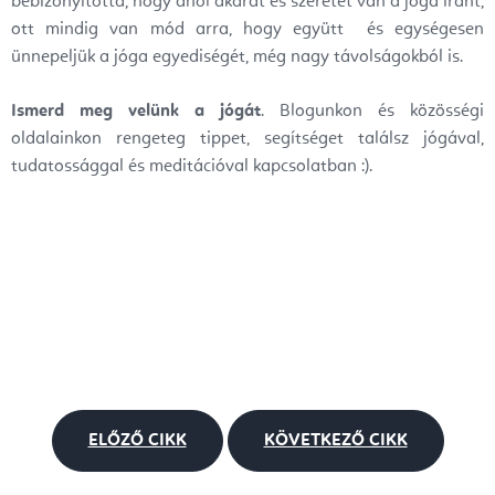
bebizonyította, hogy ahol akarat és szeretet van a jóga iránt,
ott mindig van mód arra, hogy együtt és egységesen
ünnepeljük a jóga egyediségét, még nagy távolságokból is.
Ismerd meg velünk a jógát
. Blogunkon és közösségi
oldalainkon rengeteg tippet, segítséget találsz jógával,
tudatossággal és meditációval kapcsolatban :).
ELŐZŐ CIKK
KÖVETKEZŐ CIKK