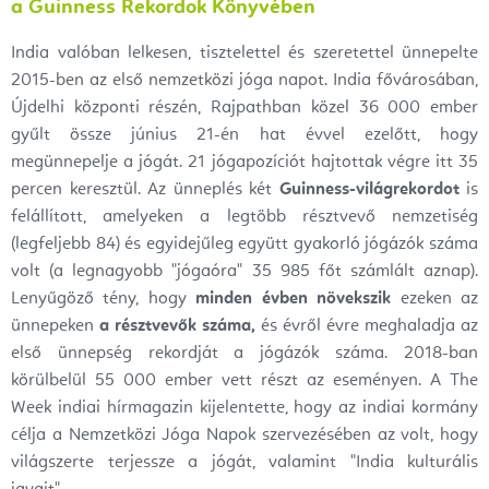
a Guinness Rekordok Könyvében
India valóban lelkesen, tisztelettel és szeretettel ünnepelte
2015-ben az első nemzetközi jóga napot. India fővárosában,
Újdelhi központi részén, Rajpathban közel 36 000 ember
gyűlt össze június 21-én hat évvel ezelőtt, hogy
megünnepelje a jógát. 21 jógapozíciót hajtottak végre itt 35
percen keresztül. Az ünneplés két
Guinness-világrekordot
is
felállított, amelyeken a legtöbb résztvevő nemzetiség
(legfeljebb 84) és egyidejűleg együtt gyakorló jógázók száma
volt (a legnagyobb "jógaóra" 35 985 főt számlált aznap).
Lenyűgöző tény, hogy
minden évben növekszik
ezeken az
ünnepeken
a résztvevők száma,
és évről évre meghaladja az
első ünnepség rekordját a jógázók száma. 2018-ban
körülbelül 55 000 ember vett részt az eseményen. A The
Week indiai hírmagazin kijelentette, hogy az indiai kormány
célja a Nemzetközi Jóga Napok szervezésében az volt, hogy
világszerte terjessze a jógát, valamint "India kulturális