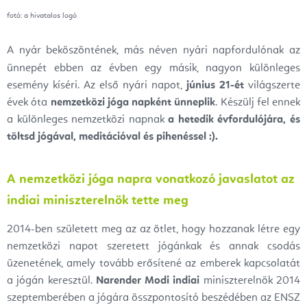
fotó: a hivatalos logó
A nyár beköszöntének, más néven nyári napfordulónak az
ünnepét ebben az évben egy másik, nagyon különleges
esemény kíséri. Az első nyári napot,
június 21-ét
világszerte
évek óta
nemzetközi jóga napként ünneplik
. Készülj fel ennek
a különleges nemzetközi napnak
a hetedik évfordulójára,
és
töltsd jógával, meditációval és pihenéssel :).
A nemzetközi jóga napra vonatkozó javaslatot az
indiai miniszterelnök tette meg
2014-ben született meg az az ötlet, hogy hozzanak létre egy
nemzetközi napot szeretett jógánkak és annak csodás
üzenetének, amely tovább erősítené az emberek kapcsolatát
a jógán keresztül.
Narender Modi indiai
miniszterelnök 2014
szeptemberében a jógára összpontosító beszédében az ENSZ