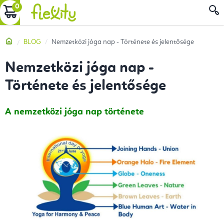
Ugrás
KOSÁR
a
fő
Kezdőlap
BLOG
Nemzetközi jóga nap - Története és jelentősége
tartalomhoz
Nemzetközi jóga nap -
Története és jelentősége
A nemzetközi jóga nap története