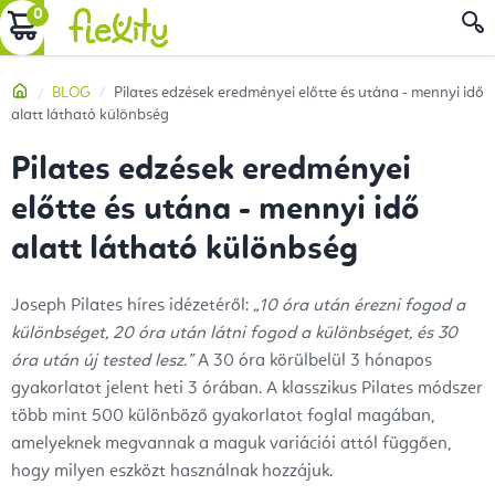
Ugrás
KOSÁR
a
fő
Kezdőlap
BLOG
Pilates edzések eredményei előtte és utána - mennyi idő
tartalomhoz
alatt látható különbség
Pilates edzések eredményei
előtte és utána - mennyi idő
alatt látható különbség
Joseph Pilates híres idézetéről:
„10 óra után érezni fogod a
különbséget, 20 óra után látni fogod a különbséget, és 30
óra után új tested lesz.”
A 30 óra körülbelül 3 hónapos
gyakorlatot jelent heti 3 órában. A klasszikus Pilates módszer
több mint 500 különböző gyakorlatot foglal magában,
amelyeknek megvannak a maguk variációi attól függően,
hogy milyen eszközt használnak hozzájuk.