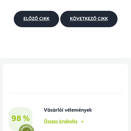
ELŐZŐ CIKK
KÖVETKEZŐ CIKK
L
á
b
l
é
Vásárlói vélemények
c
98 %
Összes értékelés