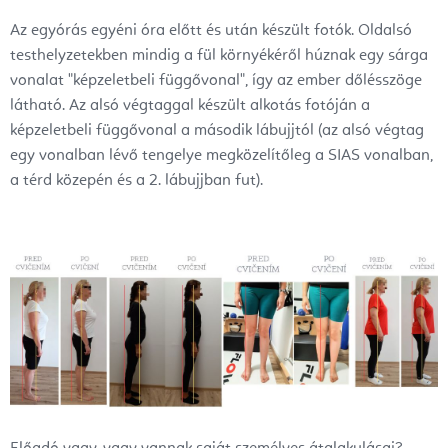
Az egyórás egyéni óra előtt és után készült fotók. Oldalsó
testhelyzetekben mindig a fül környékéről húznak egy sárga
vonalat "képzeletbeli függővonal", így az ember dőlésszöge
látható. Az alsó végtaggal készült alkotás fotóján a
képzeletbeli függővonal a második lábujjtól (az alsó végtag
egy vonalban lévő tengelye megközelítőleg a SIAS vonalban,
a térd közepén és a 2. lábujjban fut).