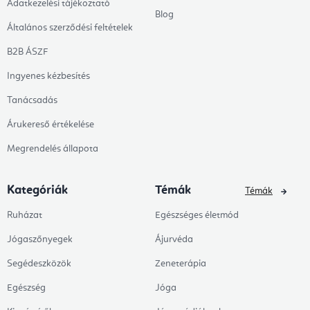
Adatkezelési tájékoztató
Blog
Általános szerződési feltételek
B2B ÁSZF
Ingyenes kézbesítés
Tanácsadás
Árukereső értékelése
Megrendelés állapota
Kategóriák
Témák
Témák
Ruházat
Egészséges életmód
Jógaszőnyegek
Ájurvéda
Segédeszközök
Zeneterápia
Egészség
Jóga