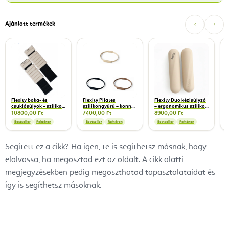
Ajánlott termékek
‹
›
F
p
1
5
Flexity boka- és
Flexity Pilates
Flexity Duo kézisúlyzó
csuklósúlyok – szilikon
szilikongyűrű – könnyű
– ergonomikus szilikon
csukló- és bokasúlyok,
ellenállású
súlyzók pilateshez és
10800,00 Ft
7400,00 Ft
8900,00 Ft
2 kg/pár
pilatesgyűrű, 34 cm
funkcionális edzéshez,
Bestseller
Raktáron
Bestseller
Raktáron
Bestseller
Raktáron
1,5 kg
Segített ez a cikk? Ha igen, te is segíthetsz másnak, hogy
elolvassa, ha megosztod ezt az oldalt. A cikk alatti
megjegyzésekben pedig megoszthatod tapasztalataidat és
így is segíthetsz másoknak.