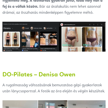
figyelhető meg. A testtartás gyakran javul, több hely van a
fej és a vállak között.
Bár az átalakulás nem lehet azonnal
drámai, az összhatás mindenképpen figyelemre méltó.
DO-Pilates – Denisa Owen
A rugalmasság változásának bemutatása gépi gyakorlatok
után lánycsoporttal. A fotók az óra elején és végén készültek.