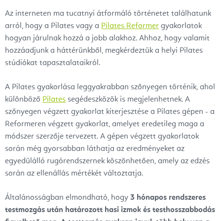
Az interneten ma tucatnyi átformáló történetet találhatunk
arról, hogy a Pilates vagy a
Pilates Reformer
gyakorlatok
hogyan járulnak hozzá a jobb alakhoz. Ahhoz, hogy valamit
hozzáadjunk a háttérünkből, megkérdeztük a helyi Pilates
stúdiókat tapasztalataikról.
A Pilates gyakorlása leggyakrabban szőnyegen történik, ahol
különböző
Pilates
segédeszközök is megjelenhetnek. A
szőnyegen végzett gyakorlat kiterjesztése a Pilates gépen - a
Reformeren végzett gyakorlat, amelyet eredetileg maga a
módszer szerzője tervezett. A gépen végzett gyakorlatok
során még gyorsabban láthatja az eredményeket az
egyedülálló rugórendszernek köszönhetően, amely az edzés
során az ellenállás mértékét változtatja.
Általánosságban elmondható, hogy
3 hónapos rendszeres
testmozgás után határozott hasi izmok és testhosszabbodás