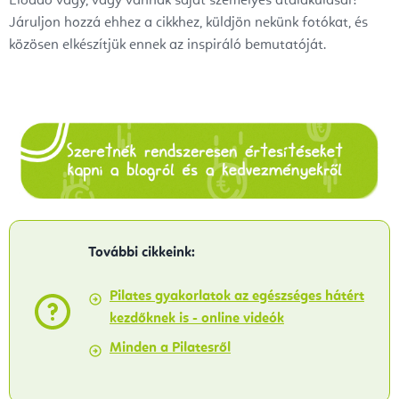
Előadó vagy, vagy vannak saját személyes átalakulásai?
Járuljon hozzá ehhez a cikkhez, küldjön nekünk fotókat, és
közösen elkészítjük ennek az inspiráló bemutatóját.
További cikkeink:
Pilates gyakorlatok az egészséges hátért
kezdőknek is - online videók
Minden a Pilatesről