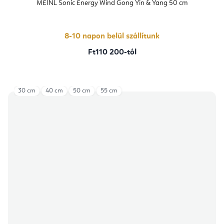
átlagos
MEINL Sonic Energy Wind Gong Yin & Yang 50 cm
értékelése
5-
ből
5,0
csillag.
8-10 napon belül szállítunk
Ft110 200-tól
30 cm
40 cm
50 cm
55 cm