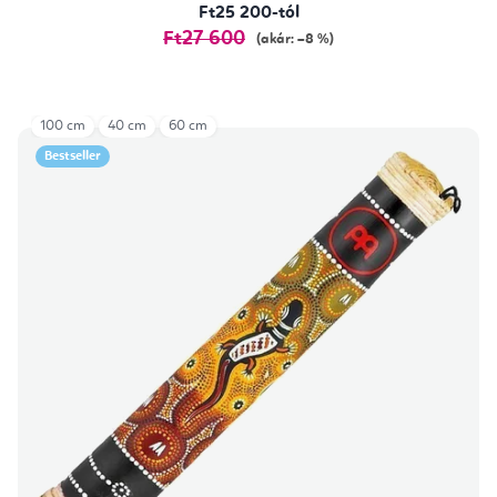
Ft25 200-tól
Ft27 600
(akár: –8 %)
100 cm
40 cm
60 cm
Bestseller