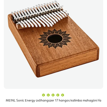
A
termék
átlagos
MEINL Sonic Energy ütőhangszer 17 hangos kalimba mahagóni fa
értékelése
5-