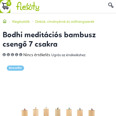
Ugrás
KOSÁR
a
fő
Kezdőlap
Kiegészítők
Dobok, cintányérok és ütőhangszerek
tartalomhoz
Bodhi meditációs bambusz
csengő 7 csakra
A
Nincs értékelés
Ugrás az értékeléshez
termék
átlagos
értékelése
5-
Bestseller
ből
0,0
csillag.