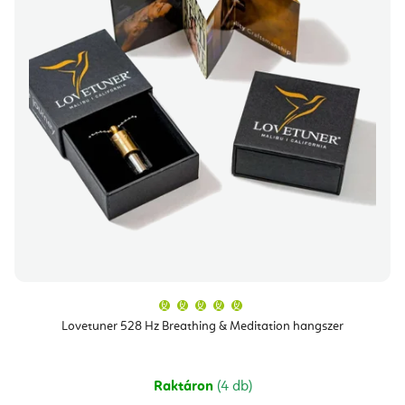
A
termék
átlagos
Lovetuner 528 Hz Breathing & Meditation hangszer
értékelése
5-
ből
5,0
csillag.
Raktáron
(4 db)