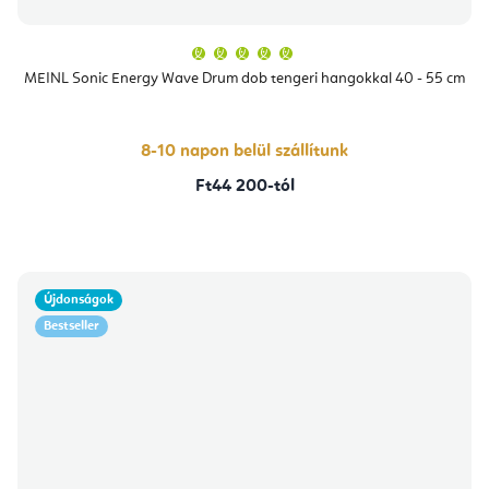
A
termék
átlagos
MEINL Sonic Energy Wave Drum dob tengeri hangokkal 40 - 55 cm
értékelése
5-
ből
5,0
csillag.
8-10 napon belül szállítunk
Ft44 200-tól
Újdonságok
Bestseller