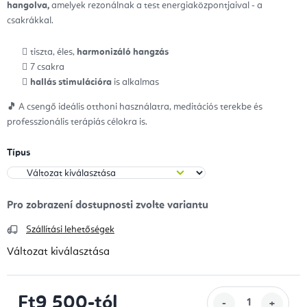
hangolva,
amelyek rezonálnak a test energiaközpontjaival - a
csakrákkal.
tiszta, éles,
harmonizáló hangzás
7 csakra
hallás stimulációra
is alkalmas
🎵
A csengő ideális otthoni használatra, meditációs terekbe és
professzionális terápiás célokra is.
Típus
Szállítási lehetőségek
Változat kiválasztása
Ft9 500
-tól