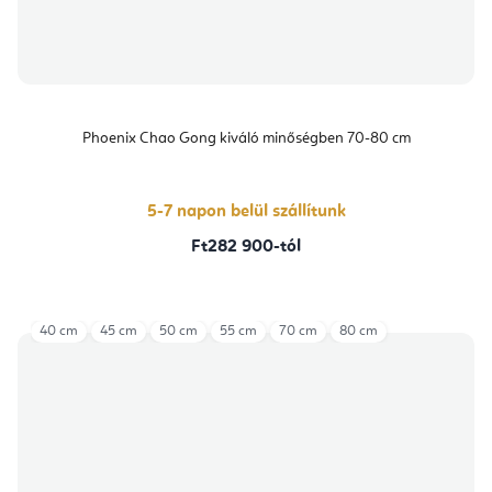
Phoenix Chao Gong kiváló minőségben 70-80 cm
5-7 napon belül szállítunk
Ft282 900-tól
40 cm
45 cm
50 cm
55 cm
70 cm
80 cm