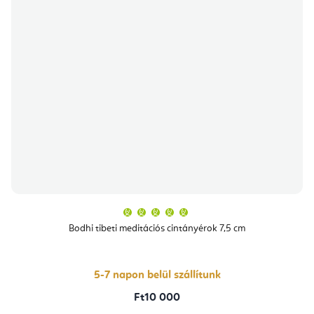
A
termék
átlagos
Bodhi tibeti meditációs cintányérok 7,5 cm
értékelése
5-
ből
5,0
csillag.
5-7 napon belül szállítunk
Ft10 000