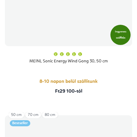
Ingyenes
szállítás
A
termék
átlagos
MEINL Sonic Energy Wind Gong 30, 50 cm
értékelése
5-
ből
5,0
csillag.
8-10 napon belül szállítunk
Ft29 100-tól
50 cm
70 cm
80 cm
Bestseller