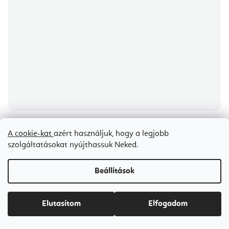
A cookie-kat
azért használjuk, hogy a legjobb
MEINL Sonic Energy ütős hangszer 21 hangos kalimba fekete dió
szolgáltatásokat nyújthassuk Neked.
Ideiglenesen elfogyott
Beállítások
Ft36 800
Elutasítom
Elfogadom