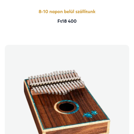
ből
5,0
csillag.
8-10 napon belül szállítunk
Ft18 400