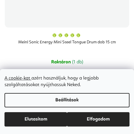
A
termék
átlagos
Meinl Sonic Energy Mini Steel Tongue Drum dob 15 cm
értékelése
5-
ből
5,0
csillag.
Raktáron
(1 db)
Ft14 700
A cookie-kat
azért használjuk, hogy a legjobb
szolgáltatásokat nyújthassuk Neked.
L
S
Beállítások
Bestseller
Elutasítom
Elfogadom