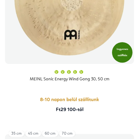
Ingyenes
szállítás
A
termék
átlagos
MEINL Sonic Energy Wind Gong 30, 50 cm
értékelése
5-
ből
5,0
csillag.
8-10 napon belül szállítunk
Ft29 100-tól
35 cm
45 cm
60 cm
70 cm