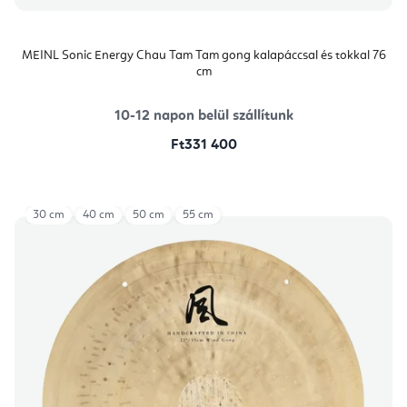
MEINL Sonic Energy Chau Tam Tam gong kalapáccsal és tokkal 76
cm
10-12 napon belül szállítunk
Ft331 400
30 cm
40 cm
50 cm
55 cm