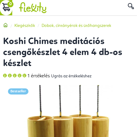
Ugrás
KOSÁR
a
fő
Kezdőlap
Kiegészítők
Dobok, cintányérok és ütőhangszerek
tartalomhoz
Koshi Chimes meditációs
csengőkészlet 4 elem 4 db-os
készlet
A
1 értékelés
Ugrás az értékeléshez
termék
átlagos
értékelése
5-
Bestseller
ből
5,0
csillag.