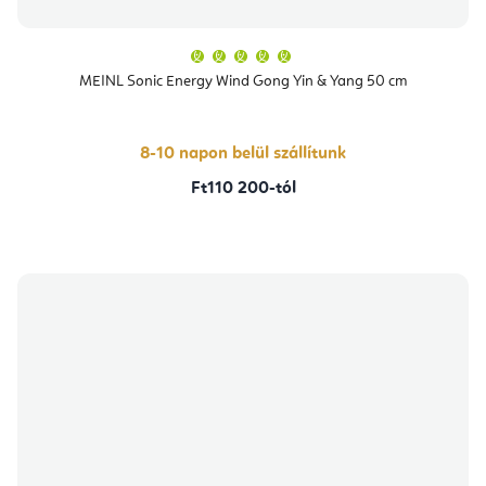
A
termék
átlagos
MEINL Sonic Energy Wind Gong Yin & Yang 50 cm
értékelése
5-
ből
5,0
csillag.
8-10 napon belül szállítunk
Ft110 200-tól