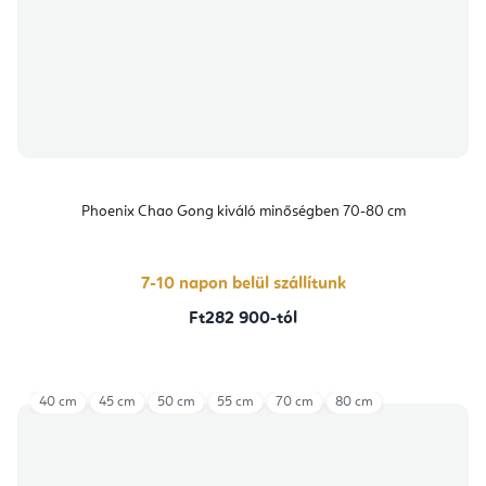
Phoenix Chao Gong kiváló minőségben 70-80 cm
7-10 napon belül szállítunk
Ft282 900-tól
40 cm
45 cm
50 cm
55 cm
70 cm
80 cm