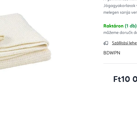
ből
Jógagyakorlatok 
5,0
csill
melegen tartja ve
Raktáron
(1 db)
Szállítási le
BDWPN
Ft10 
Egységár: