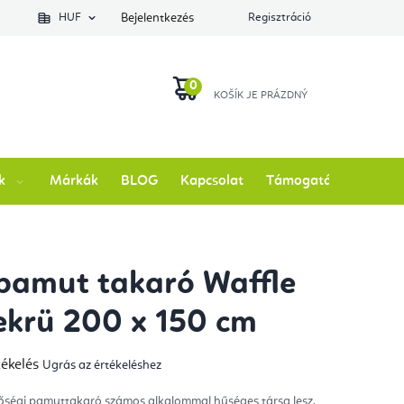
lés állapotát
HUF
Bejelentkezés
Regisztráció
KOSÁR
k
Márkák
BLOG
Kapcsolat
Támogatás
pamut takaró Waffle
ekrü 200 x 150 cm
tékelés
Ugrás az értékeléshez
mék
gos
kelése
őségi pamuttakaró számos alkalommal hűséges társa lesz.