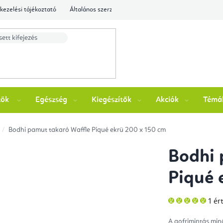
kezelési tájékoztató
Általános szerződési feltételek
Ellenőrizze a rende
zök
Egészség
Kiegészítők
Akciók
Témá
Bodhi pamut takaró Waffle Piqué ekrü 200 x 150 cm
Bodhi 
Piqué 
A
1 ér
ter
átla
érté
A gofrimintás min
5-