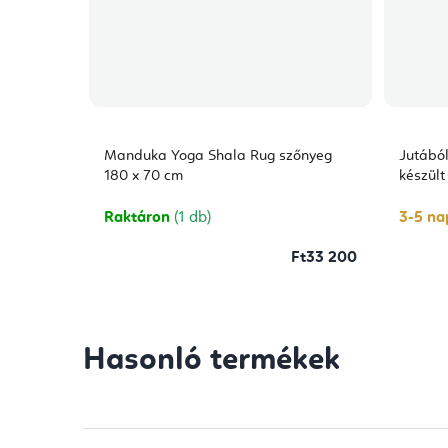
Manduka Yoga Shala Rug szőnyeg
Jutából
180 x 70 cm
készült
Raktáron
(1 db)
3-5 nap
Ft33 200
Hasonló termékek