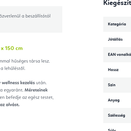
Kiegészí
özvetlenül a beszállítótól
Kategória
Jótállás
 x 150 cm
EAN vonalk
mal hűséges társa lesz.
 lehűléstől.
Hossz
 wellness kezelés
után.
Szín
ba egyaránt.
Méreteinek
sen befedje az egész testet,
Anyag
 az alvást.
Szélesség
Súly