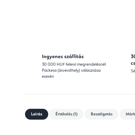
Ingyenes szállítás
3
c
30 000 HUF feletti megrendelésnél
Packeta (átvevőhely) választása
Sé
esetén
Leírás
Értékelés (1)
Beszélgetés
Már