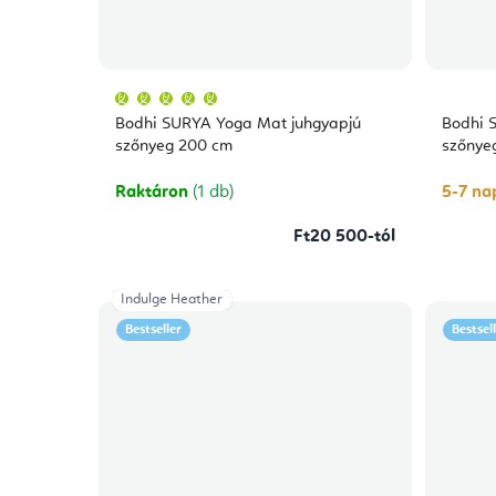
A
termék
átlagos
Bodhi SURYA Yoga Mat juhgyapjú
Bodhi 
értékelése
5-
szőnyeg 200 cm
szőnyeg
ből
5,0
csillag.
Raktáron
(1 db)
5-7 nap
Ft20 500-tól
Indulge Heather
Bestseller
Bestsel