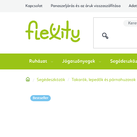
Ugrás
Kapcsolat
Panaszeljárás és az áruk visszaszállítása
Adat
a
fő
tartalomhoz
Ruházat
Jógaszőnyegek
Segédeszkö
Kezdőlap
Segédeszközök
Takarók, lepedők és párnahuzatok
Bestseller