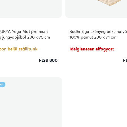
SURYA Yoga Mat prémium
Bodhi jóga szőnyeg bézs halv
 juhgyapjúból 200 x 75 cm
100% pamut 200 x 71 cm
on belül szállítunk
Ideiglenesen elfogyott
Ft29 800
F
ler