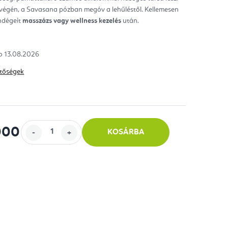
végén, a Savasana pózban megóv a lehűléstől.
Kellemesen
ag.
ndégeit
masszázs vagy wellness kezelés
után.
13.08.2026
hetőségek
000
KOSÁRBA