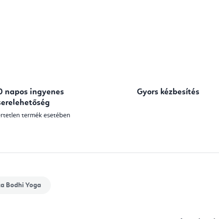
0 napos ingyenes
Gyors kézbesítés
serelehetőség
rtetlen termék esetében
ka
Bodhi Yoga