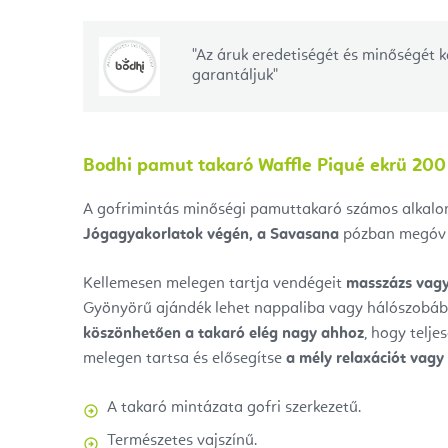
"Az áruk eredetiségét és minőségét k
garantáljuk"
Bodhi pamut takaró Waffle Piqué ekrü 200
A gofrimintás minőségi pamuttakaró számos alkalom
Jógagyakorlatok végén, a Savasana
pózban megóv a
Kellemesen melegen tartja vendégeit
masszázs vagy
Gyönyörű ajándék lehet nappaliba vagy hálószobá
köszönhetően a takaró elég nagy ahhoz
, hogy telje
melegen tartsa és elősegítse
a mély relaxációt vagy
A takaró mintázata gofri szerkezetű.
Természetes vajszínű.