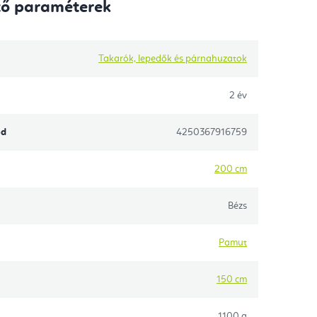
tő paraméterek
Takarók, lepedők és párnahuzatok
2 év
ód
4250367916759
200 cm
Bézs
Pamut
150 cm
1100 g