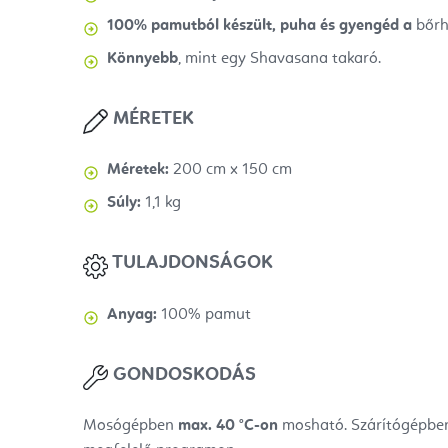
100% pamutból készült, puha és gyengéd a
bőrh
Könnyebb
, mint egy Shavasana takaró.
MÉRETEK
Méretek:
200 cm x 150 cm
Súly:
1,1 kg
TULAJDONSÁGOK
Anyag:
100% pamut
GONDOSKODÁS
Mosógépben
max. 40
°C-on
mosható. Szárítógépben