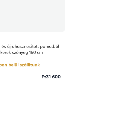
 és újrahasznosított pamutból
 kerek szőnyeg 150 cm
on belül szállítunk
Ft31 600