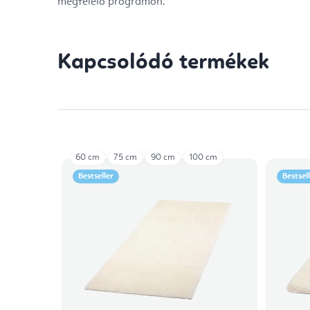
megfelelő programon.
Kapcsolódó termékek
60 cm
75 cm
90 cm
100 cm
Bestseller
Bestsel