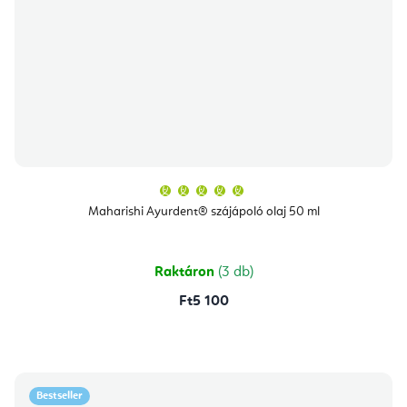
A
termék
átlagos
Maharishi Ayurdent® szájápoló olaj 50 ml
értékelése
5-
ből
5,0
csillag.
Raktáron
(3 db)
Ft5 100
Bestseller