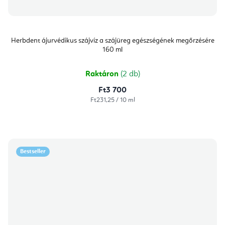
Herbdent ájurvédikus szájvíz a szájüreg egészségének megőrzésére
160 ml
Raktáron
(2 db)
Ft3 700
Egységár:
Ft231,25 / 10 ml
Bestseller