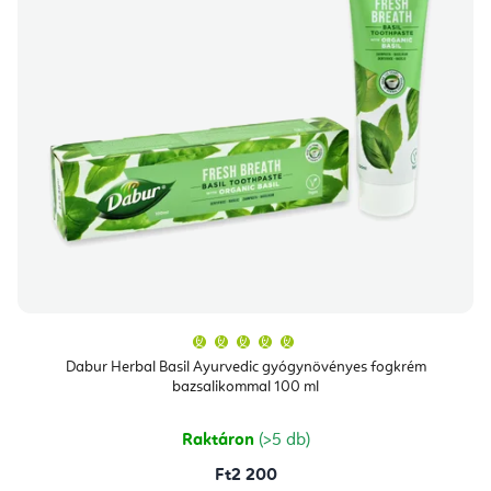
A
termék
átlagos
Dabur Herbal Basil Ayurvedic gyógynövényes fogkrém
értékelése
bazsalikommal 100 ml
5-
ből
5,0
csillag.
Raktáron
(>5 db)
Ft2 200