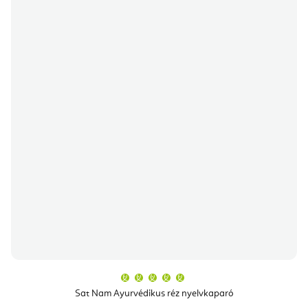
A
termék
átlagos
Sat Nam Ayurvédikus réz nyelvkaparó
értékelése
5-