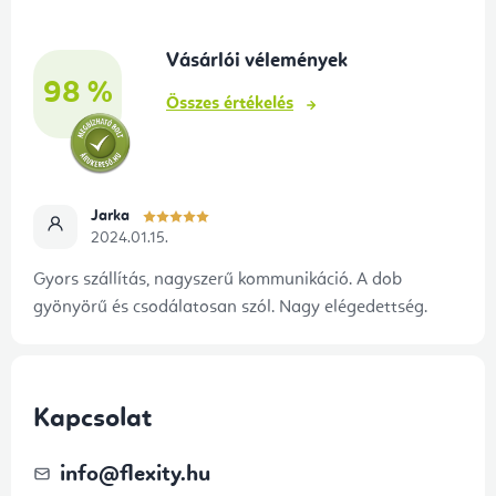
l
é
Vásárlói vélemények
c
98 %
Összes értékelés
Jarka
2024.01.15.
Gyors szállítás, nagyszerű kommunikáció. A dob
gyönyörű és csodálatosan szól. Nagy elégedettség.
Kapcsolat
info
@
flexity.hu