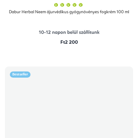
A
termék
átlagos
Dabur Herbal Neem ájurvédikus gyógynövényes fogkrém 100 ml
értékelése
5-
ből
5,0
csillag.
10-12 napon belül szállítunk
Ft2 200
Bestseller