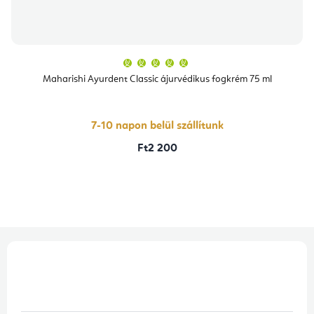
A
termék
átlagos
Maharishi Ayurdent Classic ájurvédikus fogkrém 75 ml
értékelése
5-
ből
5,0
csillag.
7-10 napon belül szállítunk
Ft2 200
L
á
b