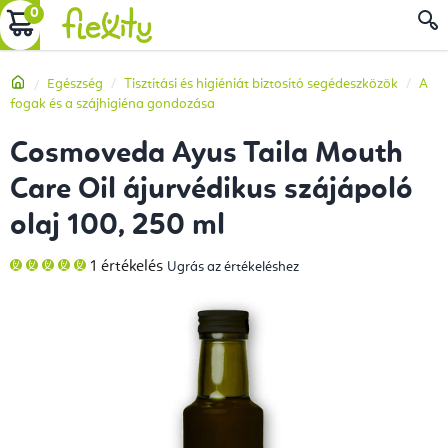
Ugrás
KOSÁR
a
fő
Kezdőlap
Egészség
Tisztítási és higiéniát biztosító segédeszközök
A
tartalomhoz
fogak és a szájhigiéna gondozása
Cosmoveda Ayus Taila Mouth
Care Oil ájurvédikus szájápoló
olaj 100, 250 ml
A
1 értékelés
Ugrás az értékeléshez
termék
átlagos
értékelése
5-
ből
5,0
csillag.