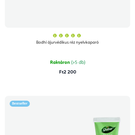
A
termék
átlagos
Bodhi ájurvédikus réz nyelvkaparó
értékelése
5-
ből
5,0
csillag.
Raktáron
(>5 db)
Ft2 200
Bestseller