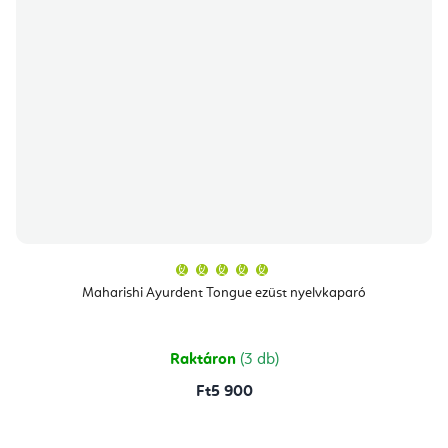
A
termék
átlagos
Maharishi Ayurdent Tongue ezüst nyelvkaparó
értékelése
5-
ből
5,0
csillag.
Raktáron
(3 db)
Ft5 900