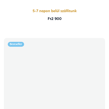
ből
5,0
csillag.
5-7 napon belül szállítunk
Ft2 900
Bestseller