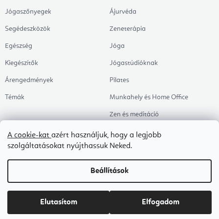
Jógaszőnyegek
Ájurvéda
Segédeszközök
Zeneterápia
Egészség
Jóga
Kiegészítők
Jógastúdióknak
Árengedmények
Pilates
Témák
Munkahely és Home Office
Zen és meditáció
Aromaterápia
A cookie-kat
azért használjuk, hogy a legjobb
szolgáltatásokat nyújthassuk Neked.
Egészséges alvás
Kedvenceink
Beállítások
Copyright 2026
Flexity
. Minden jog fenntartva.
Süti beállítások szerkesztése
Elutasítom
Elfogadom
Shoptet Premium készítette