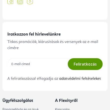
Iratkozzon fel hírlevelünkre
Titkos promóciók, kiárusítások és versenyek az e-mail
címére
Feliratkozás
A feliratkozással elfogadja az
adatvédelmi feltételeket
Ügyfélszolgálat
A Flexityről
Panaszeljárás és az áruk
Kapcsolat