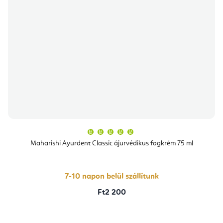
A
termék
átlagos
Maharishi Ayurdent Classic ájurvédikus fogkrém 75 ml
értékelése
5-
ből
5,0
csillag.
7-10 napon belül szállítunk
Ft2 200