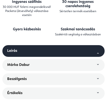
Ingyenes szállítás
30 napos ingyenes
cserelehetőség
30 000 HUF feletti megrendelésnél
Packeta (átvevőhely) választása
Sértetlen termék esetében
esetén
Gyors kézbesítés
Szakmai tanácsadás
Szakértői segítség a választásban
Leírás
Márka
Dabur
Beszélgetés
Értékelés