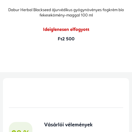
Dabur Herbal Blackseed ájurvédikus gyógynövényes fogkrém bio
feketekömény-maggal 100 ml
Ideiglenesen elfogyott
Ft2 500
L
á
b
l
é
Vásárlói vélemények
c