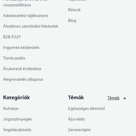
visszaszállítása
Rólunk
Adatkezelési tájékoztató
Blog
Általános szerződési feltételek
B2B ÁSZF
Ingyenes kézbesítés
Tanácsadás
Árukereső értékelése
Megrendelés állapota
Kategóriák
Témák
Témák
Ruházat
Egészséges életmód
Jógaszőnyegek
Ájurvéda
Segédeszközök
Zeneterápia