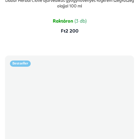
Dabur Herbal Clove ájurvédikus gyógynövényes fogkrém szegfűszeg
olajjal 100 ml
Raktáron
(3 db)
Ft2 200
Bestseller