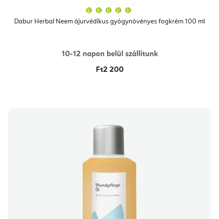
A
termék
átlagos
Dabur Herbal Neem ájurvédikus gyógynövényes fogkrém 100 ml
értékelése
5-
ből
5,0
csillag.
10-12 napon belül szállítunk
Ft2 200