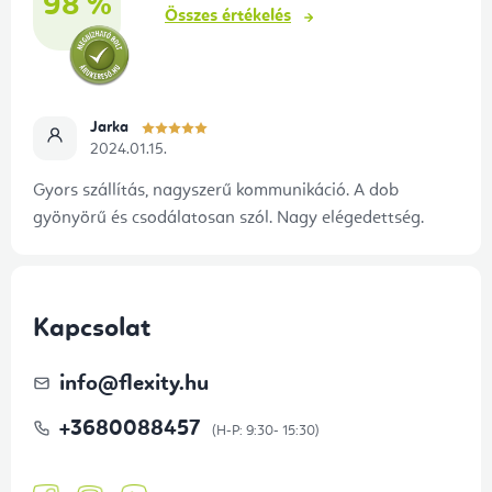
98 %
Összes értékelés
Jarka
2024.01.15.
Gyors szállítás, nagyszerű kommunikáció. A dob
gyönyörű és csodálatosan szól. Nagy elégedettség.
Kapcsolat
info
@
flexity.hu
+3680088457