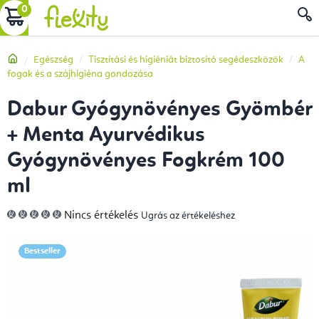
Ugrás
KOSÁR
a
fő
Kezdőlap
Egészség
Tisztítási és higiéniát biztosító segédeszközök
A
tartalomhoz
fogak és a szájhigiéna gondozása
Dabur Gyógynövényes Gyömbér
+ Menta Ayurvédikus
Gyógynövényes Fogkrém 100
ml
A
Nincs értékelés
Ugrás az értékeléshez
termék
átlagos
értékelése
5-
Bestseller
ből
0,0
csillag.