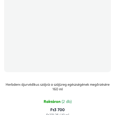
Herbdent ájurvédikus szájvíz a szájüreg egészségének megőrzésére
160 ml
Raktáron
(2 db)
Ft3 700
Egységár: