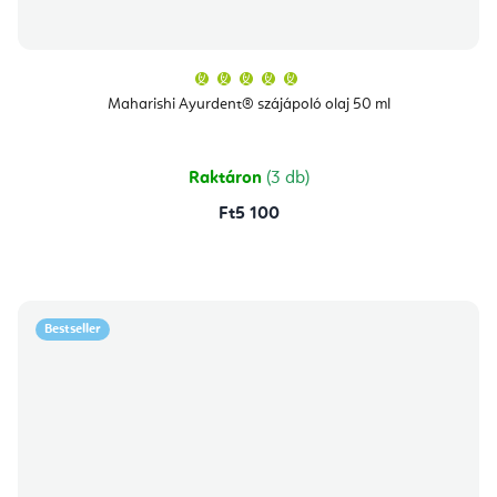
A
termék
átlagos
Maharishi Ayurdent® szájápoló olaj 50 ml
értékelése
5-
ből
5,0
csillag.
Raktáron
(3 db)
Ft5 100
Bestseller