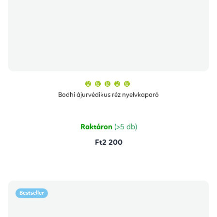
A
termék
átlagos
Bodhi ájurvédikus réz nyelvkaparó
értékelése
5-
ből
5,0
csillag.
Raktáron
(>5 db)
Ft2 200
Bestseller