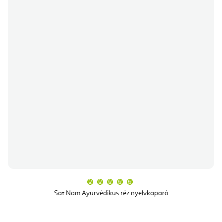
A
termék
átlagos
Sat Nam Ayurvédikus réz nyelvkaparó
értékelése
5-
ből
5,0
csillag.