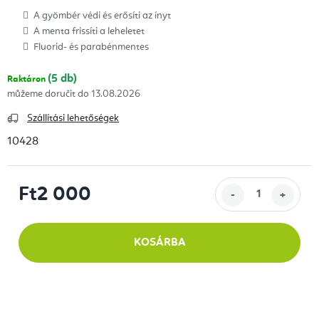
A gyömbér védi és erősíti az ínyt
A menta frissíti a leheletet
Fluorid- és parabénmentes
(5 db)
Raktáron
13.08.2026
Szállítási lehetőségek
10428
Ft2 000
Egységár:
KOSÁRBA