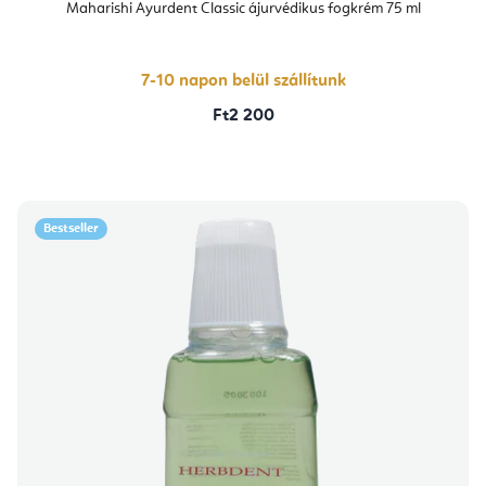
átlagos
Maharishi Ayurdent Classic ájurvédikus fogkrém 75 ml
értékelése
5-
ből
5,0
csillag.
7-10 napon belül szállítunk
Ft2 200
Bestseller