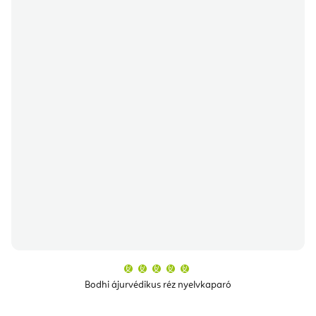
A
termék
átlagos
Bodhi ájurvédikus réz nyelvkaparó
értékelése
5-
ből