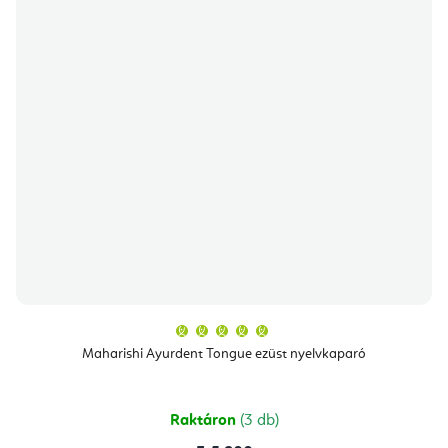
A
termék
átlagos
Maharishi Ayurdent Tongue ezüst nyelvkaparó
értékelése
5-
ből
5,0
csillag.
Raktáron
(3 db)