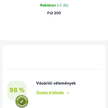
5,0
csillag.
Raktáron
(>5 db)
Ft2 200
L
á
b
l
é
Vásárlói vélemények
c
98 %
Összes értékelés