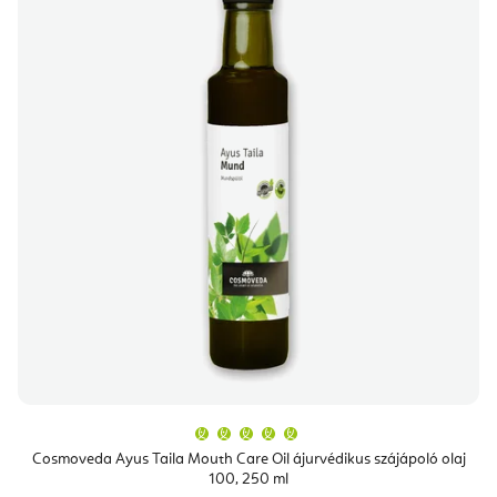
A
termék
átlagos
Cosmoveda Ayus Taila Mouth Care Oil ájurvédikus szájápoló olaj
értékelése
100, 250 ml
5-
ből