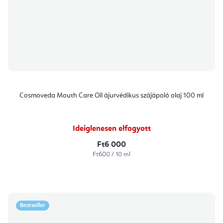
Cosmoveda Mouth Care Oil ájurvédikus szájápoló olaj 100 ml
Ideiglenesen elfogyott
Ft6 000
Egységár:
Ft600 / 10 ml
Bestseller