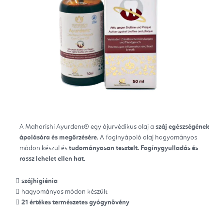
A Maharishi Ayurdent® egy ájurvédikus olaj a
száj egészségének
ápolására és megőrzésére
. A fogínyápoló olaj hagyományos
módon készül és
tudományosan tesztelt.
Fogínygyulladás és
rossz lehelet ellen hat.
szájhigiénia
hagyományos módon készült
21 értékes természetes gyógynövény