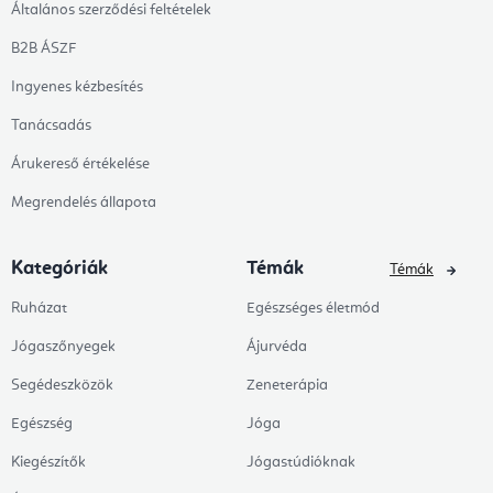
Általános szerződési feltételek
B2B ÁSZF
Ingyenes kézbesítés
Tanácsadás
Árukereső értékelése
Megrendelés állapota
Kategóriák
Témák
Témák
Ruházat
Egészséges életmód
Jógaszőnyegek
Ájurvéda
Segédeszközök
Zeneterápia
Egészség
Jóga
Kiegészítők
Jógastúdióknak