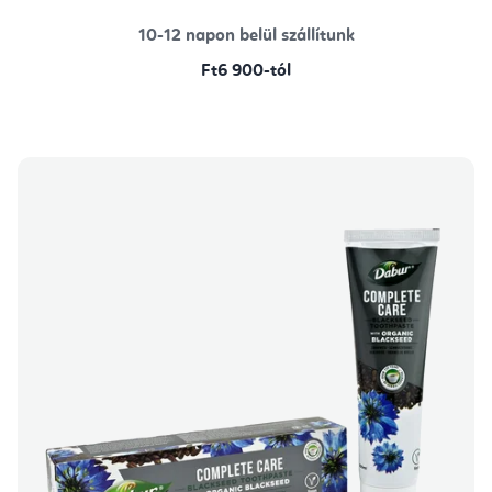
5,0
csillag.
10-12 napon belül szállítunk
Ft6 900-tól