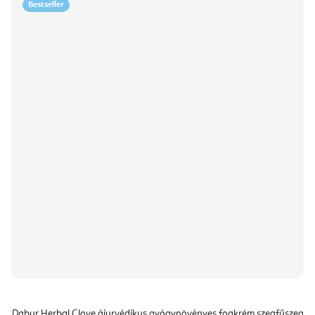
Bestseller
Dabur Herbal Clove ájurvédikus gyógynövényes fogkrém szegfűszeg