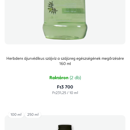
Herbdent ájurvédikus szájvíz a szájüreg egészségének megőrzésére
160 ml
Raktáron
(2 db)
Ft3 700
Egységár:
Ft231,25 / 10 ml
100 ml
250 ml