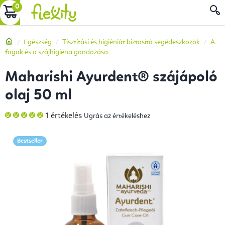
Ugrás
KOSÁR
a
fő
Kezdőlap
Egészség
Tisztítási és higiéniát biztosító segédeszközök
A
tartalomhoz
fogak és a szájhigiéna gondozása
Maharishi Ayurdent® szájápoló
olaj 50 ml
A
1 értékelés
Ugrás az értékeléshez
termék
átlagos
értékelése
5-
Bestseller
ből
5,0
csillag.