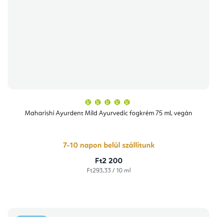
A
termék
átlagos
Maharishi Ayurdent Mild Ayurvedic fogkrém 75 ml, vegán
értékelése
5-
ből
5,0
csillag.
7-10 napon belül szállítunk
Ft2 200
Egységár:
Ft293,33 / 10 ml