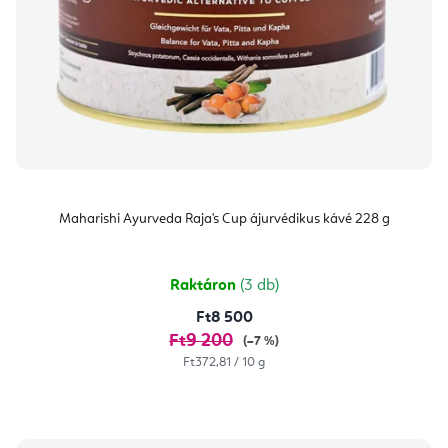
Maharishi Ayurveda Raja's Cup ájurvédikus kávé 228 g
Raktáron
(3 db)
Ft8 500
Ft9 200
(–7 %)
Egységár:
Ft372,81 / 10 g