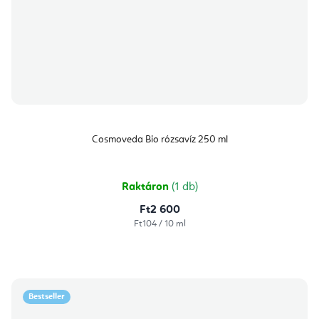
Cosmoveda Bio rózsavíz 250 ml
Raktáron
(1 db)
Ft2 600
Egységár:
Ft104 / 10 ml
Bestseller