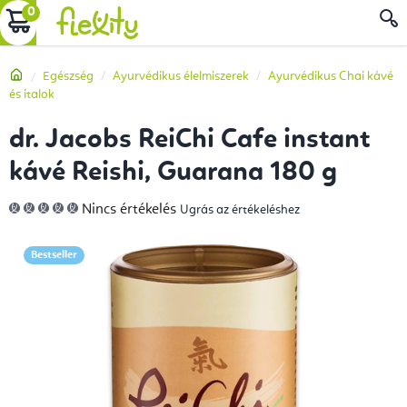
Ugrás
KOSÁR
a
fő
Kezdőlap
Egészség
Ayurvédikus élelmiszerek
Ayurvédikus Chai kávé
tartalomhoz
és italok
dr. Jacobs ReiChi Cafe instant
kávé Reishi, Guarana 180 g
A
Nincs értékelés
Ugrás az értékeléshez
termék
átlagos
értékelése
5-
Bestseller
ből
0,0
csillag.