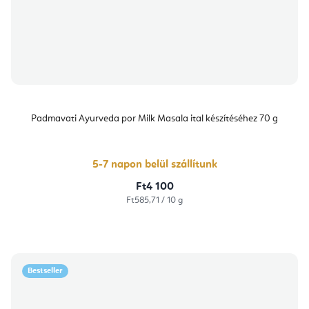
Padmavati Ayurveda por Milk Masala ital készítéséhez 70 g
5-7 napon belül szállítunk
Ft4 100
Egységár:
Ft585,71 / 10 g
Bestseller