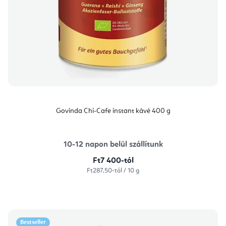
Govinda Chi-Cafe instant kávé 400 g
10-12 napon belül szállítunk
Ft7 400-tól
Egységár:
Ft287,50-tól / 10 g
Bestseller