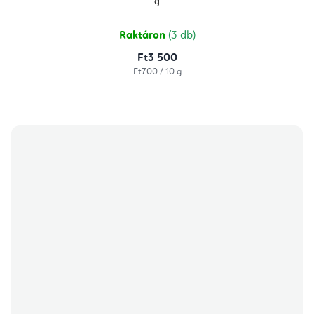
g
Raktáron
(3 db)
Ft3 500
Egységár:
Ft700 / 10 g