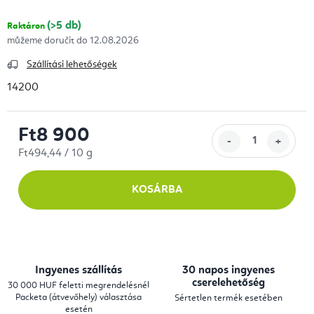
(>5 db)
Raktáron
12.08.2026
Szállítási lehetőségek
14200
Ft8 900
Egységár:
Ft494,44 / 10 g
KOSÁRBA
Ingyenes szállítás
30 napos ingyenes
cserelehetőség
30 000 HUF feletti megrendelésnél
Packeta (átvevőhely) választása
Sértetlen termék esetében
esetén