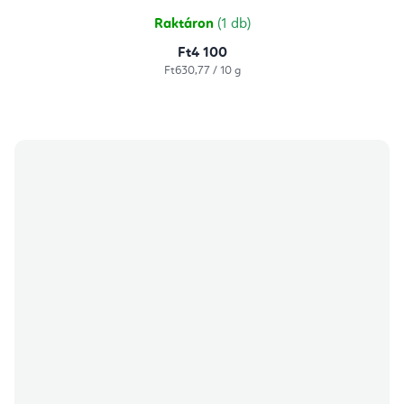
Raktáron
(1 db)
Ft4 100
Egységár:
Ft630,77 / 10 g