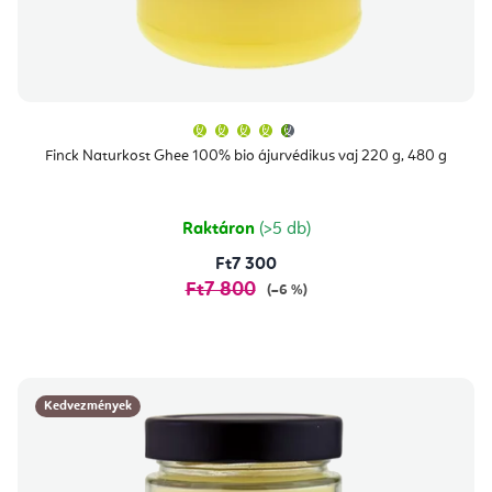
A
termék
átlagos
Finck Naturkost Ghee 100% bio ájurvédikus vaj 220 g, 480 g
értékelése
5-
ből
4,7
csillag.
Raktáron
(>5 db)
Ft7 300
Ft7 800
(–6 %)
Kedvezmények