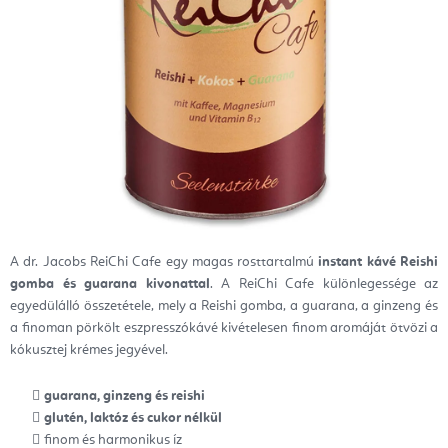
A dr. Jacobs ReiChi Cafe egy magas rosttartalmú
instant kávé
Reishi
gomba és guarana kivonattal
. A ReiChi Cafe különlegessége az
egyedülálló összetétele, mely a Reishi gomba, a guarana, a ginzeng és
a finoman pörkölt eszpresszókávé kivételesen finom aromáját ötvözi a
kókusztej krémes jegyével.
guarana, ginzeng és reishi
glutén, laktóz és cukor nélkül
finom és harmonikus íz