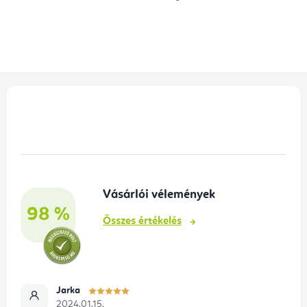
L
á
b
l
é
Vásárlói vélemények
c
98 %
Összes értékelés
Jarka
2024.01.15.