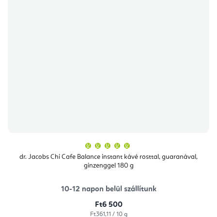
A
termék
átlagos
dr. Jacobs Chi Cafe Balance instant kávé rosttal, guaranával,
értékelése
ginzenggel 180 g
5-
ből
5,0
csillag.
10-12 napon belül szállítunk
Ft6 500
Egységár:
Ft361,11 / 10 g