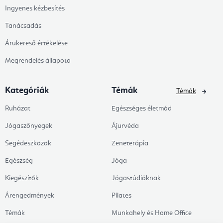
Ingyenes kézbesítés
Tanácsadás
Árukereső értékelése
Megrendelés állapota
Kategóriák
Témák
Témák
Ruházat
Egészséges életmód
Jógaszőnyegek
Ájurvéda
Segédeszközök
Zeneterápia
Egészség
Jóga
Kiegészítők
Jógastúdióknak
Árengedmények
Pilates
Témák
Munkahely és Home Office