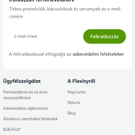
Iratkozzon fel hírlevelünkre
Titkos promóciók, kiárusítások és versenyek az e-mail
címére
Feliratkozás
A feliratkozással elfogadja az
adatvédelmi feltételeket
Ügyfélszolgálat
A Flexityről
Panaszeljárás és az áruk
Kapcsolat
visszaszállítása
Rólunk
Adatkezelési tájékoztató
Blog
Általános szerződési feltételek
B2B ÁSZF