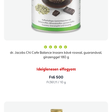
A
termék
átlagos
dr. Jacobs Chi Cafe Balance instant kávé rosttal, guaranával,
értékelése
ginzenggel 180 g
5-
ből
5,0
csillag.
Ideiglenesen elfogyott
Ft6 500
Egységár:
Ft361,11 / 10 g