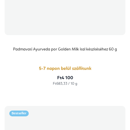
Padmavati Ayurveda por Golden Milk ital készítéséhez 60 g
5-7 napon belül szállítunk
Ft4 100
Egységár:
Ft683,33 / 10 g
Bestseller