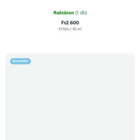
Raktáron
(1 db)
Ft2 600
Egységár:
Ft104 / 10 ml
Bestseller