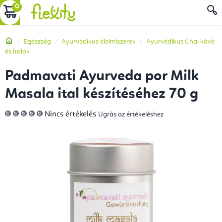
Ugrás
KOSÁR
a
fő
Kezdőlap
Egészség
Ayurvédikus élelmiszerek
Ayurvédikus Chai kávé
tartalomhoz
és italok
Padmavati Ayurveda por Milk
Masala ital készítéséhez 70 g
A
Nincs értékelés
Ugrás az értékeléshez
termék
átlagos
értékelése
5-
ből
0,0
csillag.