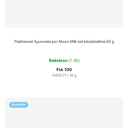
Padmavati Ayurveda por Moon Milk ital készítéséhez 65 g
Raktáron
(1 db)
Ft4 100
Egységár:
Ft630,77 / 10 g
Bestseller