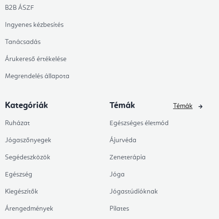
B2B ÁSZF
Ingyenes kézbesítés
Tanácsadás
Árukereső értékelése
Megrendelés állapota
Kategóriák
Témák
Témák
Ruházat
Egészséges életmód
Jógaszőnyegek
Ájurvéda
Segédeszközök
Zeneterápia
Egészség
Jóga
Kiegészítők
Jógastúdióknak
Árengedmények
Pilates