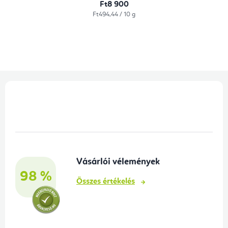
Ft8 900
Egységár:
Ft494,44 / 10 g
L
á
b
l
é
Vásárlói vélemények
c
98 %
Összes értékelés