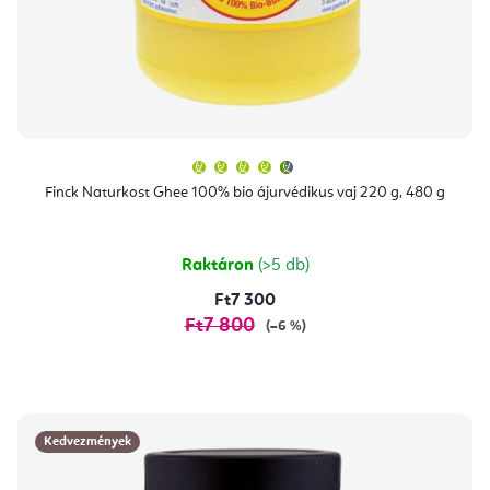
A
termék
átlagos
Finck Naturkost Ghee 100% bio ájurvédikus vaj 220 g, 480 g
értékelése
5-
ből
4,7
csillag.
Raktáron
(>5 db)
Ft7 300
Ft7 800
(–6 %)
Kedvezmények