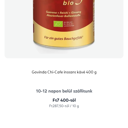
Govinda Chi-Cafe instant kávé 400 g
10-12 napon belül szállítunk
Ft7 400-tól
Egységár:
Ft287,50-tól / 10 g