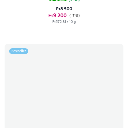
Raktáron
(3 db)
Ft8 500
Ft9 200
(–7 %)
Egységár:
Ft372,81 / 10 g
Bestseller