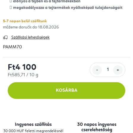
előnyös a tejben és a tejtermékekben
megakadályozza a tejtermékek nyálkaképző tulajdonságait
5-7 napon belül szállítunk
18.08.2026
Szállítási lehetőségek
PAMM70
Ft4 100
Egységár:
Ft585,71 / 10 g
KOSÁRBA
Ingyenes szállítás
30 napos ingyenes
cserelehetőség
30 000 HUF feletti megrendelésnél