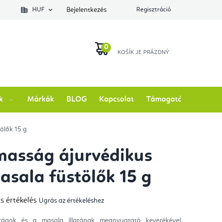
lés állapotát
HUF
Bejelentkezés
Regisztráció
KOSÁR
k
Márkák
BLOG
Kapcsolat
Támogatás
ölők 15 g
asság ájurvédikus
asala füstölők 15 g
s értékelés
Ugrás az értékeléshez
mék
gos
kelése
rágok és a masala illatának megnyugtató keverékével