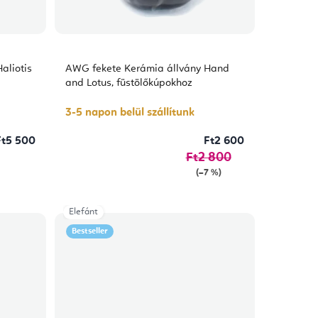
aliotis
AWG fekete Kerámia állvány Hand
and Lotus, füstölőkúpokhoz
3-5 napon belül szállítunk
Ft5 500
Ft2 600
Ft2 800
(–7 %)
Elefánt
Bestseller