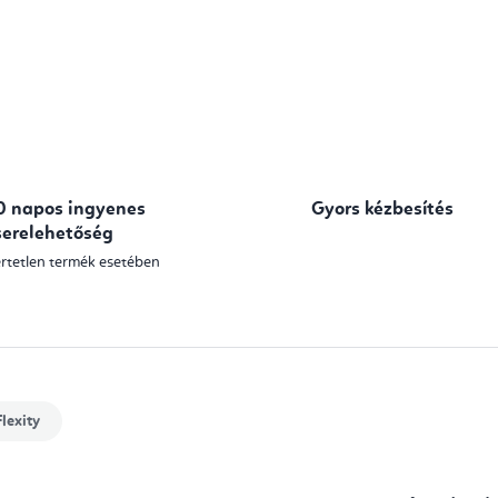
0 napos ingyenes
Gyors kézbesítés
serelehetőség
rtetlen termék esetében
lexity