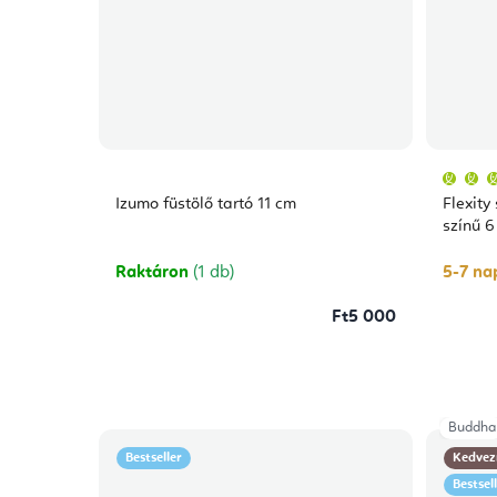
Izumo füstölő tartó 11 cm
Flexity
színű 6
Raktáron
(1 db)
5-7 nap
Ft5 000
Buddha
Bestseller
Kedvez
Bestsel