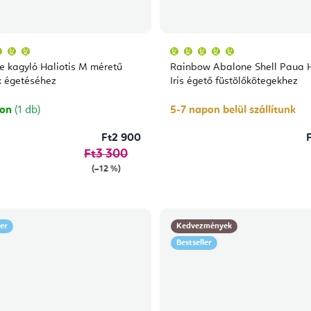
A
A
termék
termék
átlagos
átlagos
 kagyló Haliotis M méretű
Rainbow Abalone Shell Paua H
értékelése
értékelése
5-
5-
k égetéséhez
Iris égető füstölőkötegekhez
ből
ből
5,0
5,0
csillag.
csillag.
ron
(1 db)
5-7 napon belül szállítunk
Ft2 900
Ft3 300
(–12 %)
ler
Kedvezmények
Bestseller