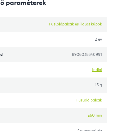
tő paraméterek
Füstölőpálcák és illatos kúpok
2 év
ód
8906038340991
Indiai
15 g
Füstölő pálcák
±60 min
Aromaterápia