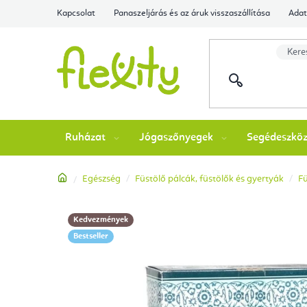
Ugrás
Kapcsolat
Panaszeljárás és az áruk visszaszállítása
Adat
a
fő
tartalomhoz
Ruházat
Jógaszőnyegek
Segédeszkö
Kezdőlap
Egészség
Füstölő pálcák, füstölők és gyertyák
Fü
Kedvezmények
Bestseller