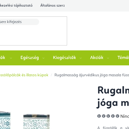
kezelési tájékoztató
Általános szerződési feltételek
Ellenőrizze a rende
zök
Egészség
Kiegészítők
Akciók
Témá
stölőpálcák és illatos kúpok
Rugalmasság ájurvédikus jóga masala füst
Rugalm
jóga m
A
Ninc
ter
átla
érté
A füstölők a vi
5-