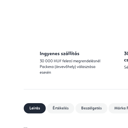
Ingyenes szállítás
3
c
30 000 HUF feletti megrendelésnél
Packeta (átvevőhely) választása
Sé
esetén
Leírás
Értékelés
Beszélgetés
Márka
F