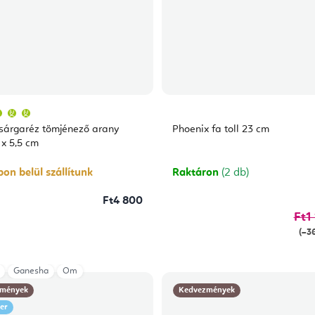
A
termék
átlagos
 sárgaréz tömjénező arany
Phoenix fa toll 23 cm
értékelése
5-
 x 5,5 cm
ből
5,0
csillag.
on belül szállítunk
Raktáron
(2 db)
Ft4 800
Ft1
(–3
Ganesha
Om
mények
Kedvezmények
ler