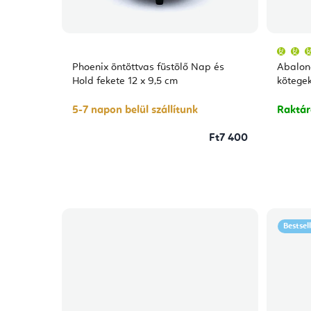
Phoenix öntöttvas füstölő Nap és
Abalone
Hold fekete 12 x 9,5 cm
kötege
5-7 napon belül szállítunk
Raktá
Ft7 400
Bestsel