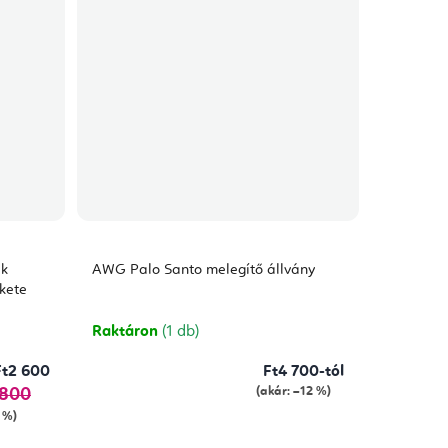
ek
AWG Palo Santo melegítő állvány
ekete
Raktáron
(1 db)
Ft2 600
Ft4 700-tól
(akár: –12 %)
 800
 %)