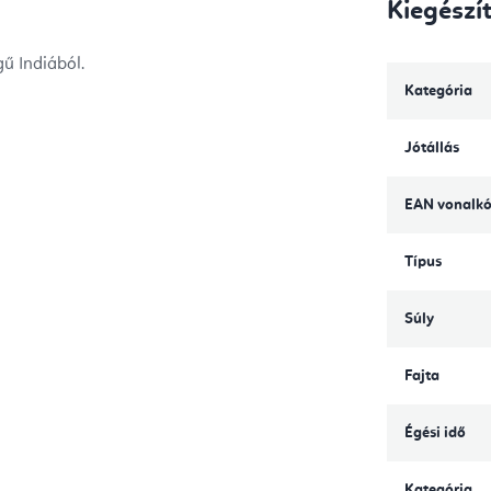
Kiegészí
gű Indiából.
Kategória
Jótállás
EAN vonalk
Típus
Súly
Fajta
Égési idő
Kategória