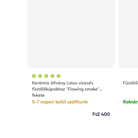
A
termék
átlagos
Kerámia állvány Lotus vízesés
Füstölő
értékelése
5-
füstölőkúpokhoz "Flowing smoke"
ből
fekete
5,0
csillag.
5-7 napon belül szállítunk
Raktá
Ft2 400