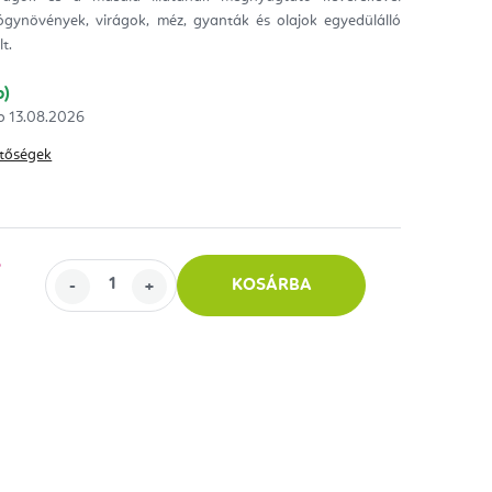
ógynövények, virágok, méz, gyanták és olajok egyedülálló
ag.
t.
b)
13.08.2026
hetőségek
%
KOSÁRBA
0