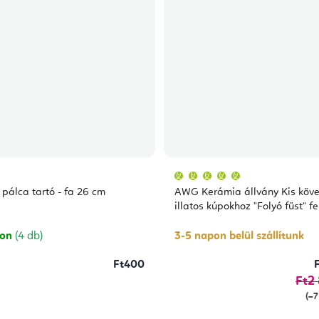
A
termék
átlagos
 pálca tartó - fa 26 cm
AWG Kerámia állvány Kis köv
értékelése
5-
illatos kúpokhoz "Folyó füst" f
ből
5,0
csillag.
ron
(4 db)
3-5 napon belül szállítunk
Ft400
Ft2
(–7