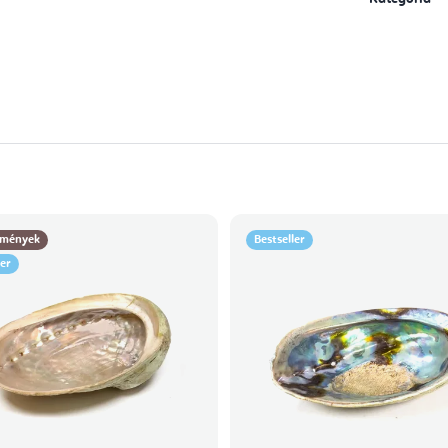
mények
Bestseller
ler