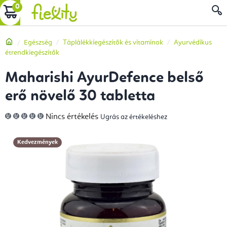
Ugrás
KOSÁR
a
fő
Kezdőlap
Egészség
Táplálékkiegészítők és vitaminok
Ayurvédikus
tartalomhoz
étrendkiegészítők
Maharishi AyurDefence belső
erő növelő 30 tabletta
A
Nincs értékelés
Ugrás az értékeléshez
termék
átlagos
értékelése
5-
Kedvezmények
ből
0,0
csillag.