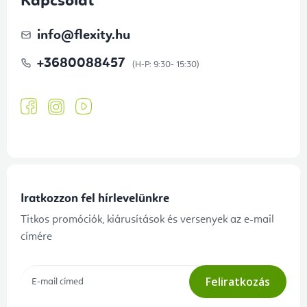
Kapcsolat
info
@
flexity.hu
+3680088457
Iratkozzon fel hírlevelünkre
Titkos promóciók, kiárusítások és versenyek az e-mail
címére
Feliratkozás