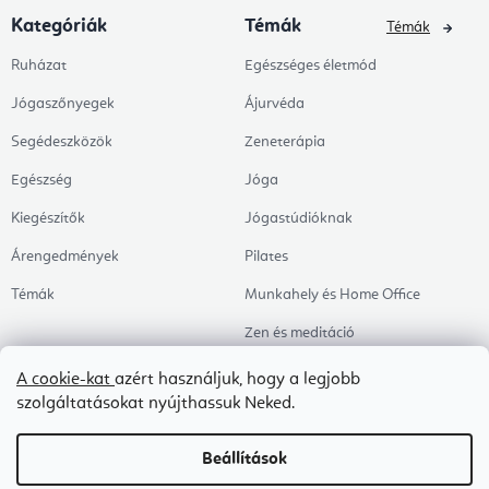
Kategóriák
Témák
Témák
Ruházat
Egészséges életmód
Jógaszőnyegek
Ájurvéda
Segédeszközök
Zeneterápia
Egészség
Jóga
Kiegészítők
Jógastúdióknak
Árengedmények
Pilates
Témák
Munkahely és Home Office
Zen és meditáció
Aromaterápia
A cookie-kat
azért használjuk, hogy a legjobb
szolgáltatásokat nyújthassuk Neked.
Egészséges alvás
Kedvenceink
Beállítások