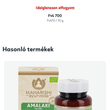
Ideiglenesen elfogyott
Ft4 700
Egységár:
Ft470 / 10 g
Hasonló termékek