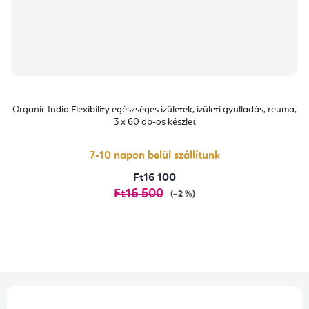
Organic India Flexibility egészséges ízületek, ízületi gyulladás, reuma,
3 x 60 db-os készlet
7-10 napon belül szállítunk
Ft16 100
Ft16 500
(–2 %)
L