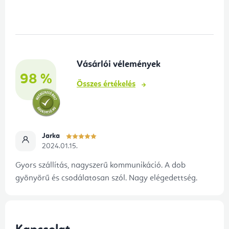
á
b
l
é
Vásárlói vélemények
c
98 %
Összes értékelés
Jarka
2024.01.15.
Gyors szállítás, nagyszerű kommunikáció. A dob
gyönyörű és csodálatosan szól. Nagy elégedettség.