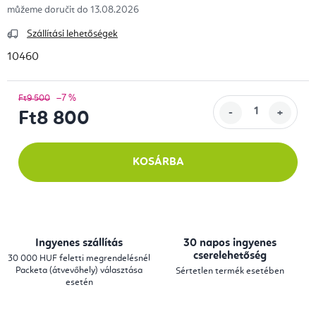
13.08.2026
Szállítási lehetőségek
10460
–7 %
Ft9 500
Ft8 800
Egységár:
KOSÁRBA
Ingyenes szállítás
30 napos ingyenes
cserelehetőség
30 000 HUF feletti megrendelésnél
Packeta (átvevőhely) választása
Sértetlen termék esetében
esetén