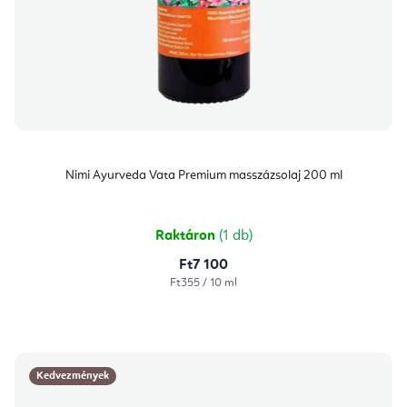
Nimi Ayurveda Vata Premium masszázsolaj 200 ml
Raktáron
(1 db)
Ft7 100
Egységár:
Ft355 / 10 ml
Kedvezmények