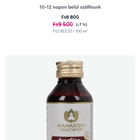
10-12 napon belül szállítunk
Ft8 800
Ft9 500
(–7 %)
Egységár:
Ft2 933,33 / 100 ml