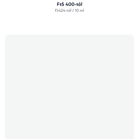
Ft5 400-tól
Egységár:
Ft424-tól / 10 ml