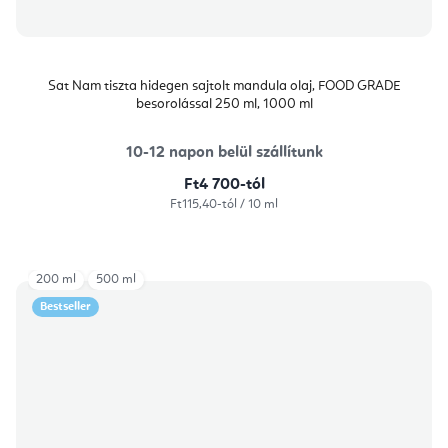
Sat Nam tiszta hidegen sajtolt mandula olaj, FOOD GRADE
besorolással 250 ml, 1000 ml
10-12 napon belül szállítunk
Ft4 700-tól
Egységár:
Ft115,40-tól / 10 ml
200 ml
500 ml
Bestseller