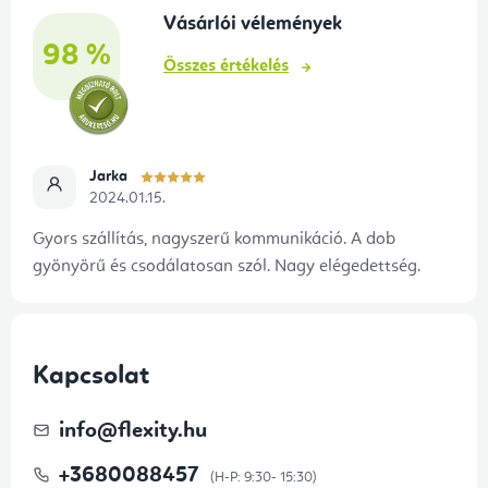
é
Vásárlói vélemények
c
98 %
Összes értékelés
Jarka
2024.01.15.
Gyors szállítás, nagyszerű kommunikáció. A dob
gyönyörű és csodálatosan szól. Nagy elégedettség.
Kapcsolat
info
@
flexity.hu
+3680088457