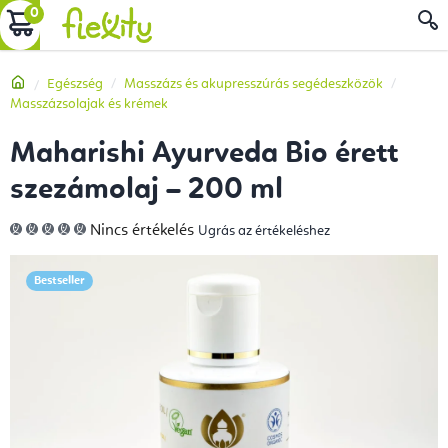
Ugrás
KOSÁR
a
fő
Kezdőlap
Egészség
Masszázs és akupresszúrás segédeszközök
tartalomhoz
Masszázsolajak és krémek
Maharishi Ayurveda Bio érett
szezámolaj – 200 ml
A
Nincs értékelés
Ugrás az értékeléshez
termék
átlagos
értékelése
5-
Bestseller
ből
0,0
csillag.