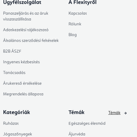
Ügyfélszolgálat
A Flexityről
Panaszeljárás és az áruk
Kapcsolat
visszaszállítása
Rólunk
Adatkezelési tájékoztató
Blog
Általános szerződési feltételek
B2B ÁSZF
Ingyenes kézbesítés
Tanácsadás
Árukereső értékelése
Megrendelés állapota
Kategóriák
Témák
Témák
Ruházat
Egészséges életmód
Jógaszőnyegek
Ájurvéda