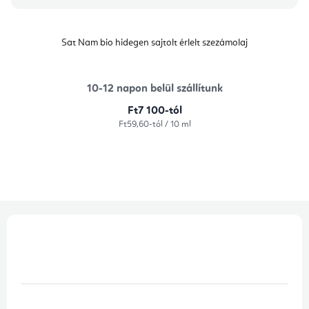
Sat Nam bio hidegen sajtolt érlelt szezámolaj
10-12 napon belül szállítunk
Ft7 100-tól
Egységár:
Ft59,60-tól / 10 ml
L
á
b
l