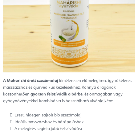
A Maharishi érett szezámolaj
kíméletesen előmelegített, így tökéletes
masszázshoz és ájurvédikus kezelésekhez. Könnyű állagának
köszönhetően
gyorsan felszívódik a bőrbe
, és önmagában vagy
gyógynövényekkel kombinálva is használható vivőolajként.
Érett, hidegen sajtolt bio szezámolaj
Ideális masszázshoz és bőrápoláshoz
A melegítés segíti a jobb felszívódást