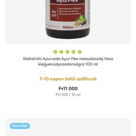
A
termék
átlagos
Maharishi Ayurveda Ayur Flex masszázsolaj Vata
értékelése
kiegyensúlyozatlanságra 100 ml
5-
ből
5,0
csillag.
7-10 napon belül szállítunk
Ft11 000
Egységár:
Ft1 100 / 10 ml
Bestseller