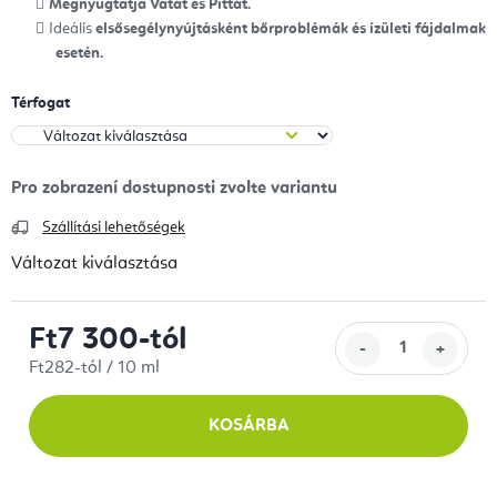
Megnyugtatja Vatát és Pittát.
Ideális
elsősegélynyújtásként bőrproblémák és ízületi fájdalmak
esetén.
Térfogat
Szállítási lehetőségek
Változat kiválasztása
Ft7 300
-tól
Egységár:
Ft282-tól / 10 ml
KOSÁRBA