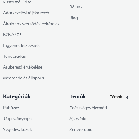
visszaszállítása
Rólunk
Adatkezelési tájékoztató
Blog
Általános szerződési feltételek
B2B ÁSZF
Ingyenes kézbesítés
Tanácsadás
Árukereső értékelése
Megrendelés állapota
Kategóriák
Témák
Témák
Ruházat
Egészséges életmód
Jógaszőnyegek
Ájurvéda
Segédeszközök
Zeneterápia