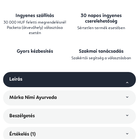
Ingyenes szállítás
30 napos ingyenes
cserelehetőség
30 000 HUF feletti megrendelésnél
Packeta (átvevőhely) választása
Sértetlen termék esetében
esetén
Gyors kézbesítés
Szakmai tanácsadás
Szakértői segítség a választásban
Leírás
Márka
Nimi Ayurveda
Beszélgetés
Értékelés (1)