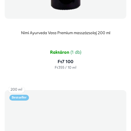
Nimi Ayurveda Vata Premium masszázsolaj 200 ml
Raktáron
(1 db)
Ft7 100
Egységár:
Ft355 / 10 ml
200 ml
Bestseller