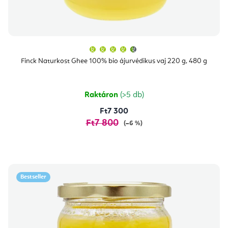
A
termék
átlagos
Finck Naturkost Ghee 100% bio ájurvédikus vaj 220 g, 480 g
értékelése
5-
ből
4,7
csillag.
Raktáron
(>5 db)
Ft7 300
Ft7 800
(–6 %)
Bestseller