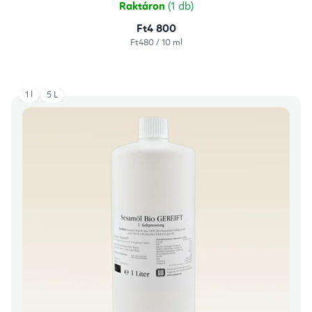
Raktáron
(1 db)
Ft4 800
Egységár:
Ft480 / 10 ml
1 l
5 L