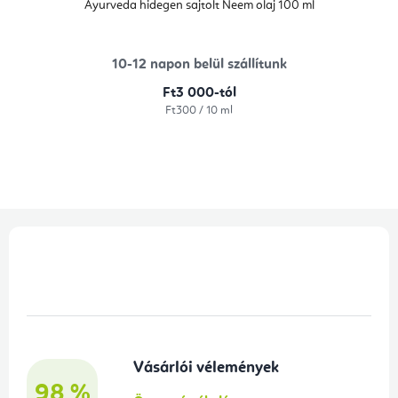
Ayurveda hidegen sajtolt Neem olaj 100 ml
10-12 napon belül szállítunk
Ft3 000-tól
Egységár:
Ft300 / 10 ml
L
á
b
l
é
Vásárlói vélemények
c
98 %