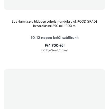
Sat Nam tiszta hidegen sajtolt mandula olaj, FOOD GRADE
besorolással 250 ml, 1000 ml
10-12 napon belül szállítunk
Ft4 700-tól
Egységár:
Ft115,40-tól / 10 ml