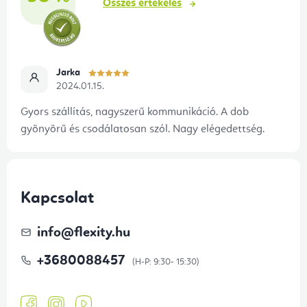
Összes értékelés
Jarka
2024.01.15.
Gyors szállítás, nagyszerű kommunikáció. A dob
gyönyörű és csodálatosan szól. Nagy elégedettség.
Kapcsolat
info
@
flexity.hu
+3680088457