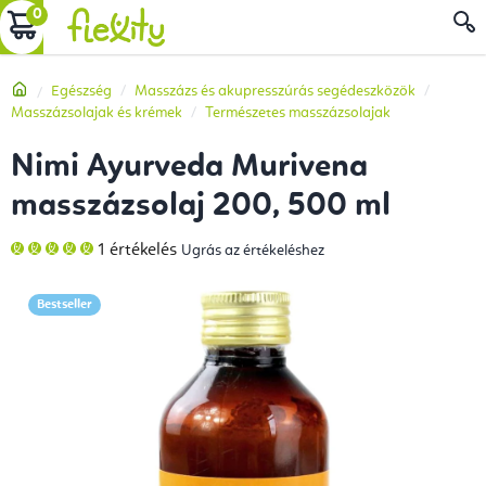
Ugrás
KOSÁR
a
fő
Kezdőlap
Egészség
Masszázs és akupresszúrás segédeszközök
tartalomhoz
Masszázsolajak és krémek
Természetes masszázsolajak
Nimi Ayurveda Murivena
masszázsolaj 200, 500 ml
A
1 értékelés
Ugrás az értékeléshez
termék
átlagos
értékelése
5-
Bestseller
ből
5,0
csillag.