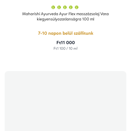
A
termék
átlagos
Maharishi Ayurveda Ayur Flex masszázsolaj Vata
értékelése
kiegyensúlyozatlanságra 100 ml
5-
ből
5,0
csillag.
7-10 napon belül szállítunk
Ft11 000
Egységár:
Ft1 100 / 10 ml