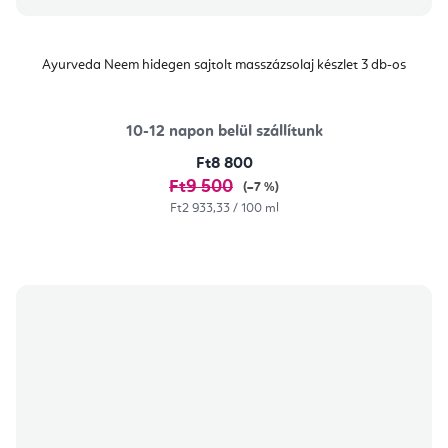
Ayurveda Neem hidegen sajtolt masszázsolaj készlet 3 db-os
10-12 napon belül szállítunk
Ft8 800
Ft9 500
(–7 %)
Egységár:
Ft2 933,33 / 100 ml