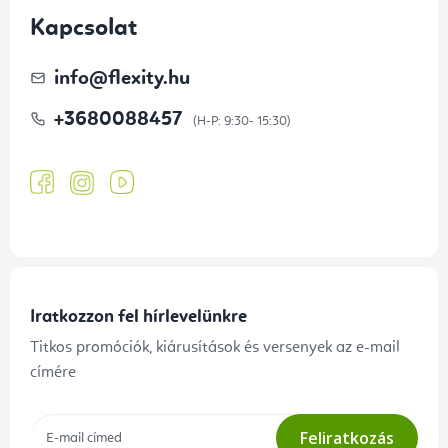
Kapcsolat
info
@
flexity.hu
+3680088457
Iratkozzon fel hírlevelünkre
Titkos promóciók, kiárusítások és versenyek az e-mail
címére
Feliratkozás