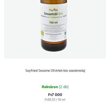
Seyfried Sesame Oil érlelt bio szezámolaj
Raktáron
(2 db)
Ft7 000
Egységár:
Ft93,33 / 10 ml