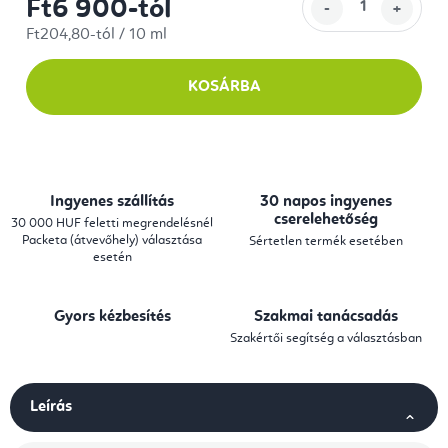
Ft6 900
-tól
Egységár:
Ft204,80-tól / 10 ml
KOSÁRBA
Ingyenes szállítás
30 napos ingyenes
cserelehetőség
30 000 HUF feletti megrendelésnél
Packeta (átvevőhely) választása
Sértetlen termék esetében
esetén
Gyors kézbesítés
Szakmai tanácsadás
Szakértői segítség a választásban
Leírás