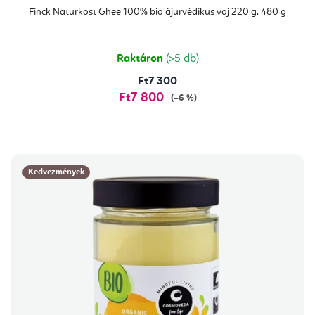
termék
átlagos
Finck Naturkost Ghee 100% bio ájurvédikus vaj 220 g, 480 g
értékelése
5-
ből
4,7
csillag.
Raktáron
(>5 db)
Ft7 300
Ft7 800
(–6 %)
Kedvezmények