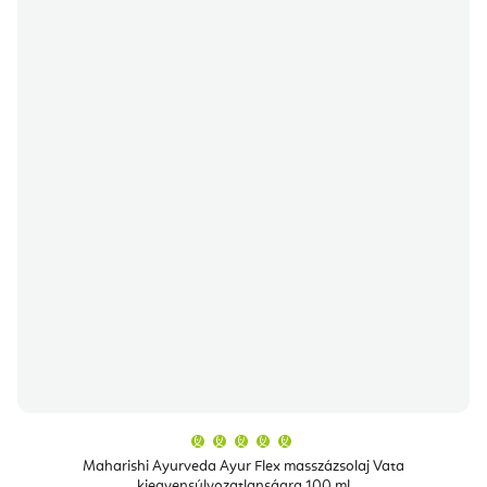
A
termék
átlagos
Maharishi Ayurveda Ayur Flex masszázsolaj Vata
értékelése
kiegyensúlyozatlanságra 100 ml