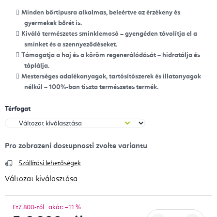
Minden bőrtípusra alkalmas, beleértve az érzékeny és
gyermekek bőrét is.
Kiváló természetes sminklemosó – gyengéden távolítja el a
sminket és a szennyeződéseket.
Támogatja a haj és a köröm regenerálódását – hidratálja és
táplálja.
Mesterséges adalékanyagok, tartósítószerek és illatanyagok
nélkül – 100%-ban tiszta természetes termék.
Térfogat
Szállítási lehetőségek
Változat kiválasztása
akár: –11 %
Ft7 800-tól