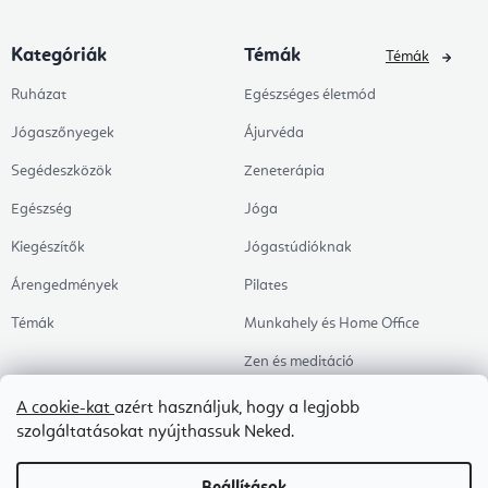
Kategóriák
Témák
Témák
Ruházat
Egészséges életmód
Jógaszőnyegek
Ájurvéda
Segédeszközök
Zeneterápia
Egészség
Jóga
Kiegészítők
Jógastúdióknak
Árengedmények
Pilates
Témák
Munkahely és Home Office
Zen és meditáció
Aromaterápia
A cookie-kat
azért használjuk, hogy a legjobb
szolgáltatásokat nyújthassuk Neked.
Egészséges alvás
Kedvenceink