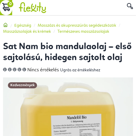
Ugrás
KOSÁR
a
fő
Kezdőlap
Egészség
Masszázs és akupresszúrás segédeszközök
tartalomhoz
Masszázsolajak és krémek
Természetes masszázsolajak
Sat Nam bio mandulaolaj – első
sajtolású, hidegen sajtolt olaj
A
Nincs értékelés
Ugrás az értékeléshez
termék
átlagos
értékelése
5-
Kedvezmények
ből
0,0
csillag.