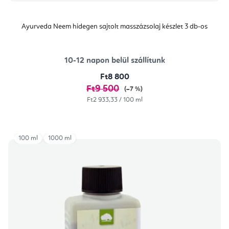
Ayurveda Neem hidegen sajtolt masszázsolaj készlet 3 db-os
10-12 napon belül szállítunk
Ft8 800
Ft9 500
(–7 %)
Egységár:
Ft2 933,33 / 100 ml
100 ml
1000 ml