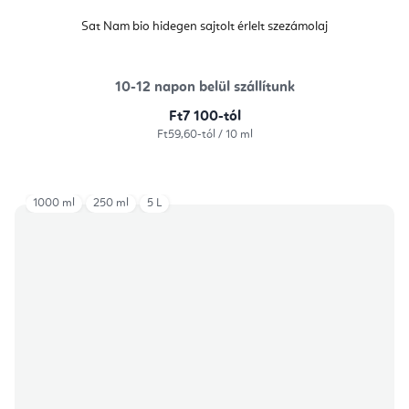
Sat Nam bio hidegen sajtolt érlelt szezámolaj
10-12 napon belül szállítunk
Ft7 100-tól
Egységár:
Ft59,60-tól / 10 ml
1000 ml
250 ml
5 L