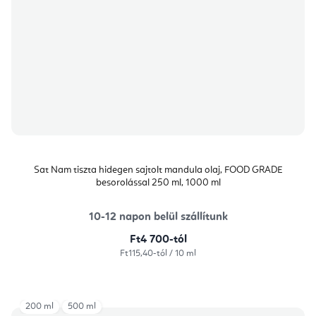
Sat Nam tiszta hidegen sajtolt mandula olaj, FOOD GRADE
besorolással 250 ml, 1000 ml
10-12 napon belül szállítunk
Ft4 700-tól
Egységár:
Ft115,40-tól / 10 ml
200 ml
500 ml