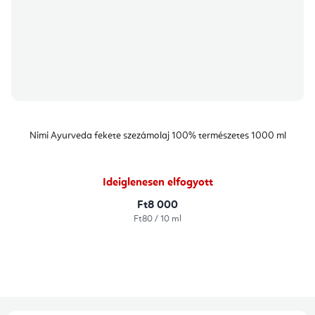
Nimi Ayurveda fekete szezámolaj 100% természetes 1000 ml
Ideiglenesen elfogyott
Ft8 000
Egységár:
Ft80 / 10 ml