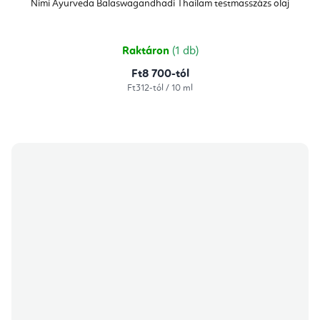
Nimi Ayurveda Balaswagandhadi Thailam testmasszázs olaj
Raktáron
(1 db)
Ft8 700-tól
Egységár:
Ft312-tól / 10 ml