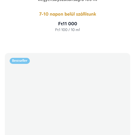
5-
ből
5,0
csillag.
7-10 napon belül szállítunk
Ft11 000
Egységár:
Ft1 100 / 10 ml
Bestseller