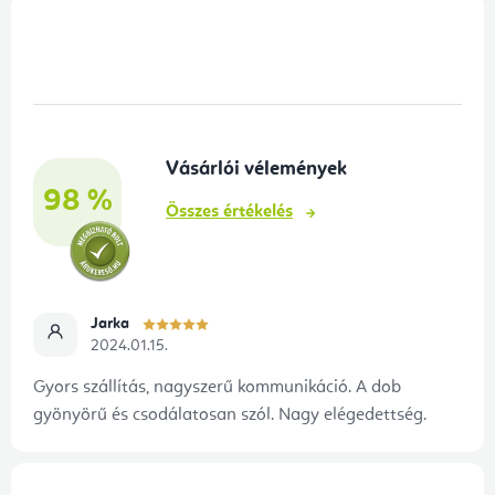
L
á
b
l
é
Vásárlói vélemények
c
98 %
Összes értékelés
Jarka
2024.01.15.
Gyors szállítás, nagyszerű kommunikáció. A dob
gyönyörű és csodálatosan szól. Nagy elégedettség.