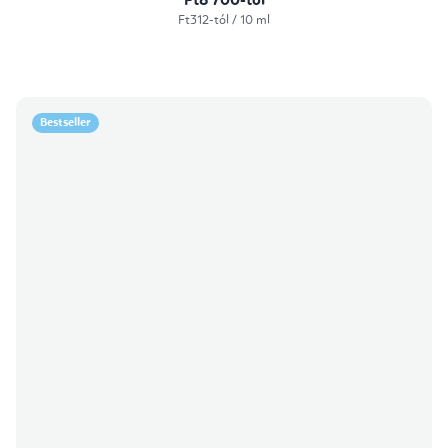
Ft8 700-tól
Egységár:
Ft312-tól / 10 ml
Bestseller