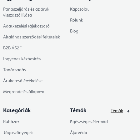
Panaszeljárás és az áruk
Kapcsolat
visszaszállítása
Rólunk
Adatkezelési tájékoztató
Blog
Általános szerződési feltételek
B2B ÁSZF
Ingyenes kézbesítés
Tanácsadás
Árukereső értékelése
Megrendelés állapota
Kategóriák
Témák
Témák
Ruházat
Egészséges életmód
Jógaszőnyegek
Ájurvéda