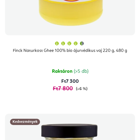
A
termék
átlagos
Finck Naturkost Ghee 100% bio ájurvédikus vaj 220 g, 480 g
értékelése
5-
ből
4,7
csillag.
Raktáron
(>5 db)
Ft7 300
Ft7 800
(–6 %)
Kedvezmények