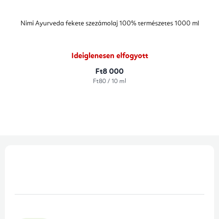
Nimi Ayurveda fekete szezámolaj 100% természetes 1000 ml
Ideiglenesen elfogyott
Ft8 000
Egységár:
Ft80 / 10 ml
L
á
b
l
é