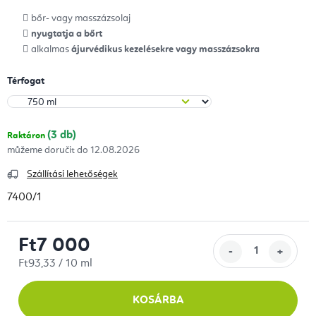
bőr- vagy masszázsolaj
nyugtatja a bőrt
alkalmas
ájurvédikus kezelésekre vagy masszázsokra
Térfogat
(3 db)
Raktáron
12.08.2026
Szállítási lehetőségek
7400/1
Ft7 000
Egységár:
Ft93,33 / 10 ml
KOSÁRBA