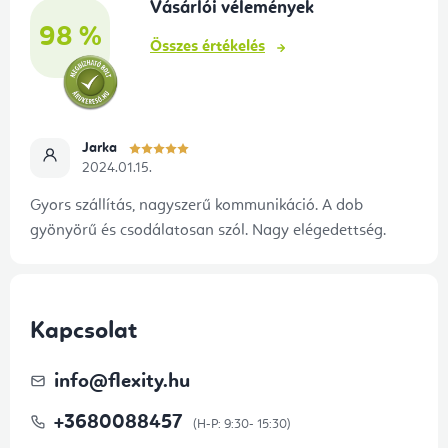
Vásárlói vélemények
c
98 %
Összes értékelés
Jarka
2024.01.15.
Gyors szállítás, nagyszerű kommunikáció. A dob
gyönyörű és csodálatosan szól. Nagy elégedettség.
Kapcsolat
info
@
flexity.hu
+3680088457