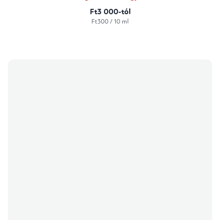
Ft3 000-tól
Egységár:
Ft300 / 10 ml