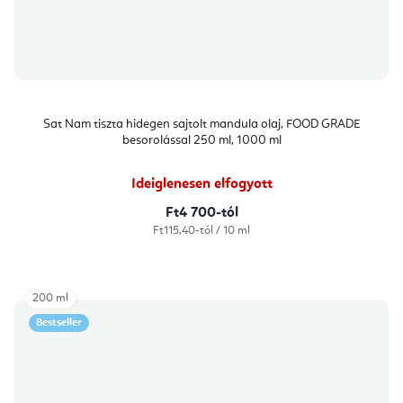
Sat Nam tiszta hidegen sajtolt mandula olaj, FOOD GRADE
besorolással 250 ml, 1000 ml
Ideiglenesen elfogyott
Ft4 700-tól
Egységár:
Ft115,40-tól / 10 ml
200 ml
Bestseller