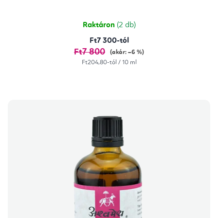
Raktáron
(2 db)
Ft7 300-tól
Ft7 800
(akár: –6 %)
Egységár:
Ft204,80-tól / 10 ml