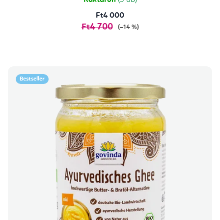
Raktáron
(3 db)
Ft4 000
Ft4 700
(–14 %)
Bestseller