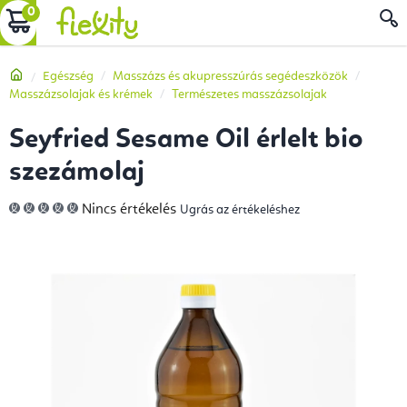
Ugrás
KOSÁR
a
fő
Kezdőlap
Egészség
Masszázs és akupresszúrás segédeszközök
tartalomhoz
Masszázsolajak és krémek
Természetes masszázsolajak
Seyfried Sesame Oil érlelt bio
szezámolaj
A
Nincs értékelés
Ugrás az értékeléshez
termék
átlagos
értékelése
5-
ből
0,0
csillag.