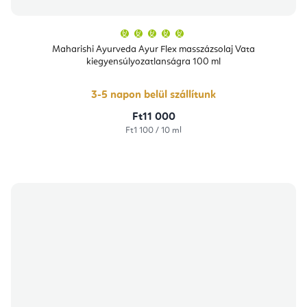
A
termék
átlagos
Maharishi Ayurveda Ayur Flex masszázsolaj Vata
értékelése
kiegyensúlyozatlanságra 100 ml
5-
ből
5,0
csillag.
3-5 napon belül szállítunk
Ft11 000
Egységár:
Ft1 100 / 10 ml