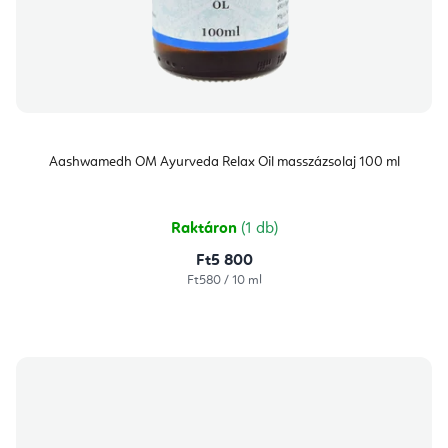
Aashwamedh OM Ayurveda Relax Oil masszázsolaj 100 ml
Raktáron
(1 db)
Ft5 800
Egységár:
Ft580 / 10 ml