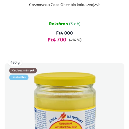
Cosmoveda Coco Ghee bio kókuszvajzsír
Raktáron
(3 db)
Ft4 000
Ft4 700
(–14 %)
480 g
Kedvezmények
Bestseller