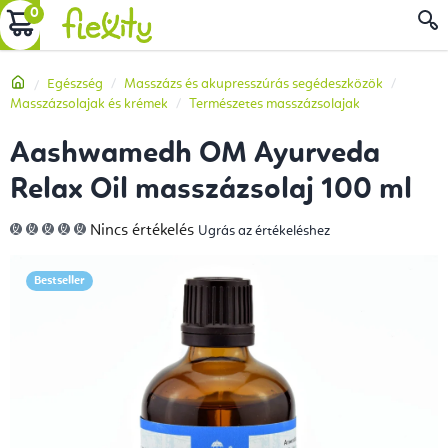
Ugrás
KOSÁR
a
fő
Kezdőlap
Egészség
Masszázs és akupresszúrás segédeszközök
tartalomhoz
Masszázsolajak és krémek
Természetes masszázsolajak
Aashwamedh OM Ayurveda
Relax Oil masszázsolaj 100 ml
A
Nincs értékelés
Ugrás az értékeléshez
termék
átlagos
értékelése
5-
Bestseller
ből
0,0
csillag.