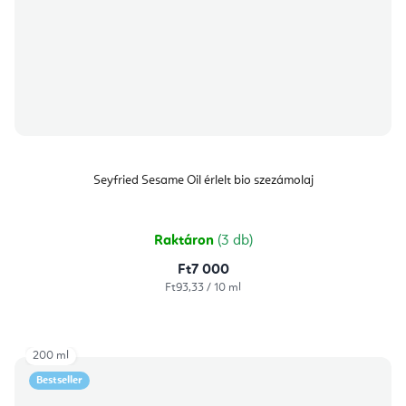
Seyfried Sesame Oil érlelt bio szezámolaj
Raktáron
(3 db)
Ft7 000
Egységár:
Ft93,33 / 10 ml
200 ml
Bestseller