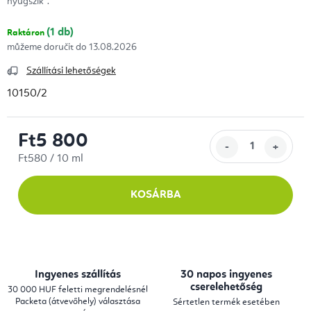
nyugszik".
(1 db)
Raktáron
13.08.2026
Szállítási lehetőségek
10150/2
Ft5 800
Egységár:
Ft580 / 10 ml
KOSÁRBA
Ingyenes szállítás
30 napos ingyenes
cserelehetőség
30 000 HUF feletti megrendelésnél
Packeta (átvevőhely) választása
Sértetlen termék esetében