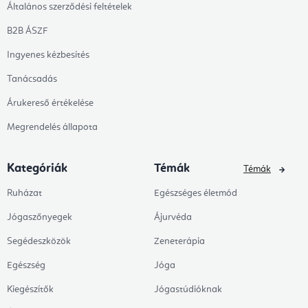
Általános szerződési feltételek
B2B ÁSZF
Ingyenes kézbesítés
Tanácsadás
Árukereső értékelése
Megrendelés állapota
Kategóriák
Témák
Témák
Ruházat
Egészséges életmód
Jógaszőnyegek
Ájurvéda
Segédeszközök
Zeneterápia
Egészség
Jóga
Kiegészítők
Jógastúdióknak