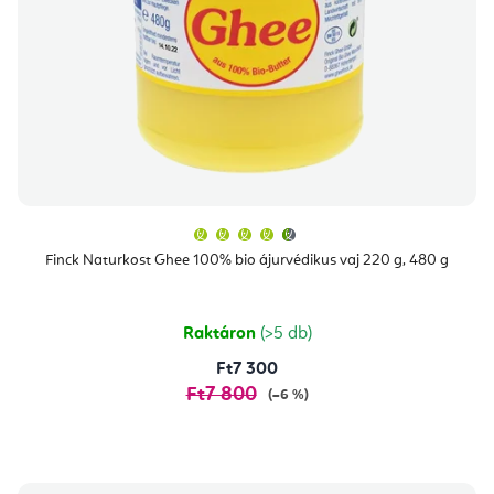
A
termék
átlagos
Finck Naturkost Ghee 100% bio ájurvédikus vaj 220 g, 480 g
értékelése
5-
ből
4,7
csillag.
Raktáron
(>5 db)
Ft7 300
Ft7 800
(–6 %)