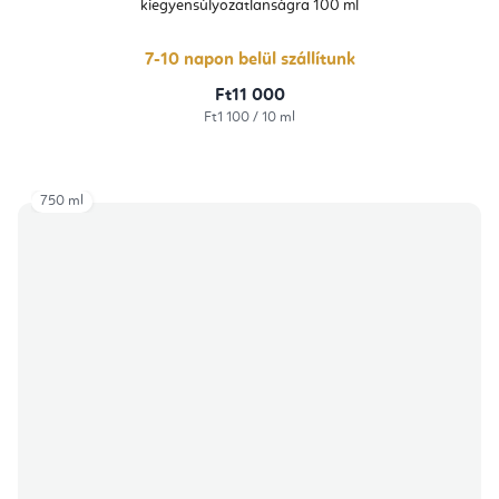
kiegyensúlyozatlanságra 100 ml
5-
ből
5,0
csillag.
7-10 napon belül szállítunk
Ft11 000
Egységár:
Ft1 100 / 10 ml
750 ml