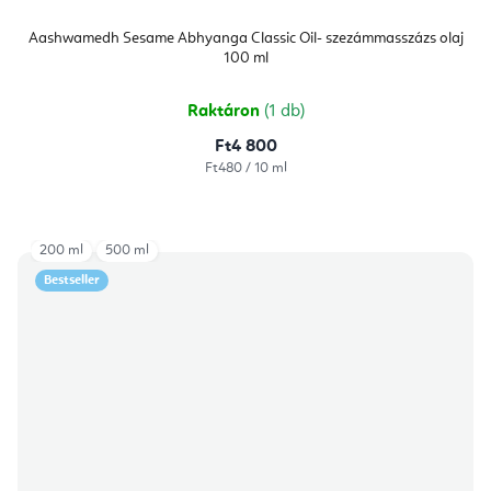
Aashwamedh Sesame Abhyanga Classic Oil- szezámmasszázs olaj
100 ml
Raktáron
(1 db)
Ft4 800
Egységár:
Ft480 / 10 ml
200 ml
500 ml
Bestseller