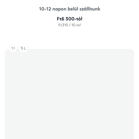
10-12 napon belül szállítunk
Ft6 300-tól
Egységár:
Ft315 / 10 ml
1 l
5 L