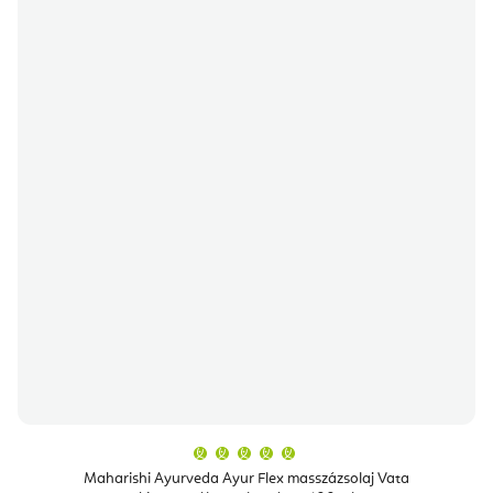
A
termék
átlagos
Maharishi Ayurveda Ayur Flex masszázsolaj Vata
értékelése