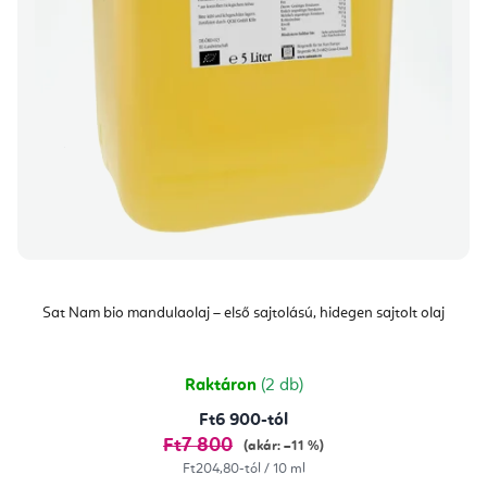
Sat Nam bio mandulaolaj – első sajtolású, hidegen sajtolt olaj
Raktáron
(2 db)
Ft6 900-tól
Ft7 800
(akár: –11 %)
Egységár:
Ft204,80-tól / 10 ml