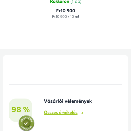
Raktáron
(1 db)
Ft10 500
Egységár:
Ft10 500 / 10 ml
L
á
b
l
é
Vásárlói vélemények
c
98 %
Összes értékelés