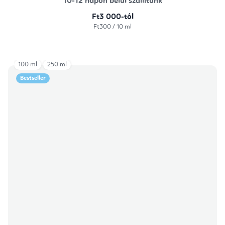
10-12 napon belül szállítunk
Ft3 000-tól
Egységár:
Ft300 / 10 ml
100 ml
250 ml
Bestseller