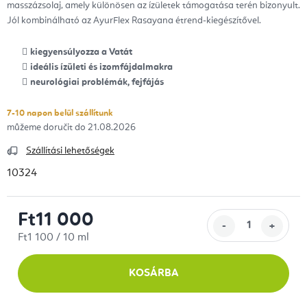
masszázsolaj, amely különösen az ízületek támogatása terén bizonyult.
Jól kombinálható az AyurFlex Rasayana étrend-kiegészítővel.
kiegyensúlyozza a Vatát
ideális ízületi és izomfájdalmakra
neurológiai problémák, fejfájás
7-10 napon belül szállítunk
21.08.2026
Szállítási lehetőségek
10324
Ft11 000
Egységár:
Ft1 100 / 10 ml
KOSÁRBA