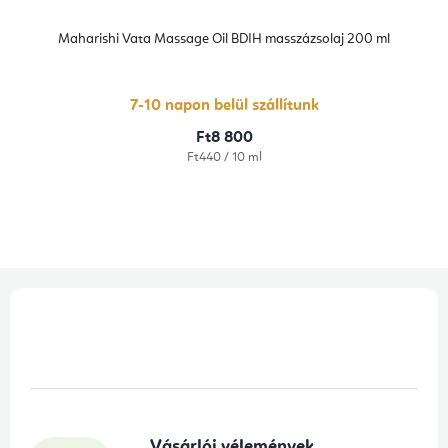
Maharishi Vata Massage Oil BDIH masszázsolaj 200 ml
7-10 napon belül szállítunk
Ft8 800
Egységár:
Ft440 / 10 ml
L
á
b
l
é
Vásárlói vélemények