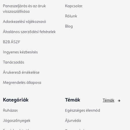
Panaszeljárás és az áruk
Kapcsolat
visszaszállítása
Rólunk
Adatkezelési tájékoztató
Blog
Általános szerződési feltételek
B2B ÁSZF
Ingyenes kézbesítés
Tanácsadás
Árukereső értékelése
Megrendelés állapota
Kategóriák
Témák
Témák
Ruházat
Egészséges életmód
Jógaszőnyegek
Ájurvéda