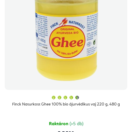
A
termék
átlagos
Finck Naturkost Ghee 100% bio ájurvédikus vaj 220 g, 480 g
értékelése
5-
ből
4,7
csillag.
Raktáron
(>5 db)