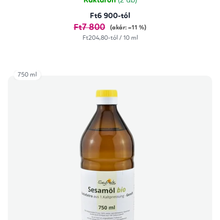
Raktáron
(2 db)
Ft6 900-tól
Ft7 800
(akár: –11 %)
Egységár:
Ft204,80-tól / 10 ml
750 ml