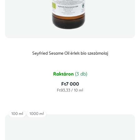
Seyfried Sesame Oil érlelt bio szezámolaj
Raktáron
(3 db)
Ft7 000
Egységár:
Ft93,33 / 10 ml
100 ml
1000 ml