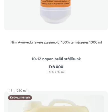
Nimi Ayurveda fekete szezámolaj 100% természetes 1000 ml
10-12 napon belül szállítunk
Ft8 000
Egységár:
Ft80 / 10 ml
1 l
250 ml
Kedvezmények