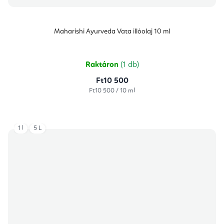
Maharishi Ayurveda Vata illóolaj 10 ml
Raktáron
(1 db)
Ft10 500
Egységár:
Ft10 500 / 10 ml
1 l
5 L