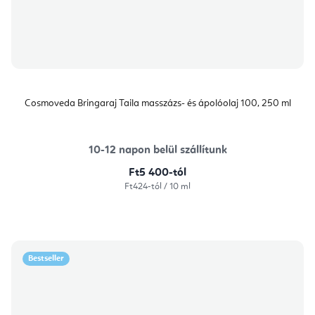
Cosmoveda Bringaraj Taila masszázs- és ápolóolaj 100, 250 ml
10-12 napon belül szállítunk
Ft5 400-tól
Egységár:
Ft424-tól / 10 ml
Bestseller