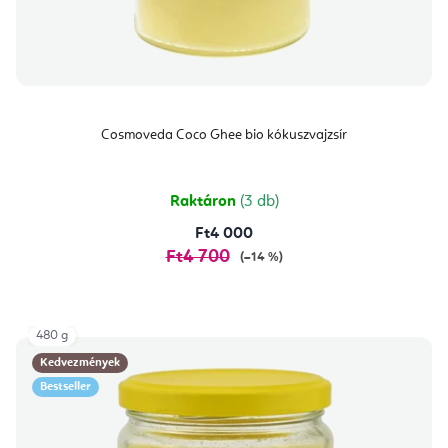
Cosmoveda Coco Ghee bio kókuszvajzsír
Raktáron
(3 db)
Ft4 000
Ft4 700
(–14 %)
480 g
Kedvezmények
Bestseller