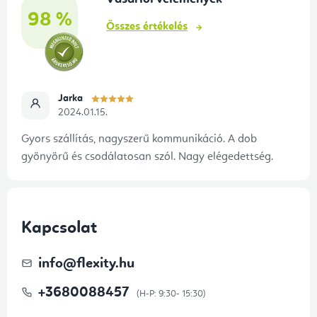
c
98 %
Összes értékelés
Jarka
2024.01.15.
Gyors szállítás, nagyszerű kommunikáció. A dob
gyönyörű és csodálatosan szól. Nagy elégedettség.
Kapcsolat
info
@
flexity.hu
+3680088457