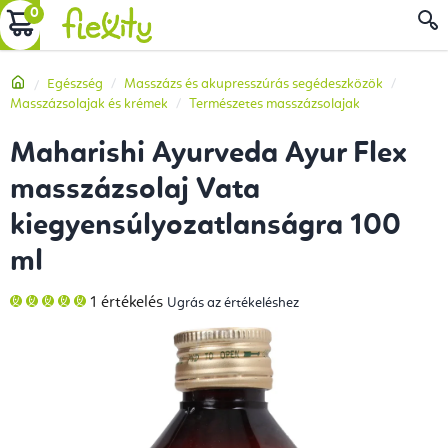
Ugrás
KOSÁR
a
fő
Kezdőlap
Egészség
Masszázs és akupresszúrás segédeszközök
tartalomhoz
Masszázsolajak és krémek
Természetes masszázsolajak
Maharishi Ayurveda Ayur Flex
masszázsolaj Vata
kiegyensúlyozatlanságra 100
ml
A
1 értékelés
Ugrás az értékeléshez
termék
átlagos
értékelése
5-
ből
5,0
csillag.