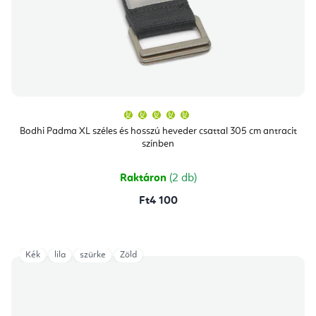
A
termék
átlagos
Bodhi Padma XL széles és hosszú heveder csattal 305 cm antracit
értékelése
színben
5-
ből
5,0
csillag.
Raktáron
(2 db)
Ft4 100
Kék
lila
szürke
Zöld