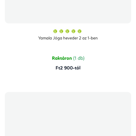
A
termék
átlagos
Yamala Jóga heveder 2 az 1-ben
értékelése
5-
ből
5,0
csillag.
Raktáron
(1 db)
Ft2 900-tól