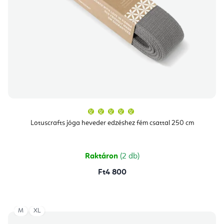
A
termék
átlagos
Lotuscrafts jóga heveder edzéshez fém csattal 250 cm
értékelése
5-
ből
5,0
csillag.
Raktáron
(2 db)
Ft4 800
M
XL