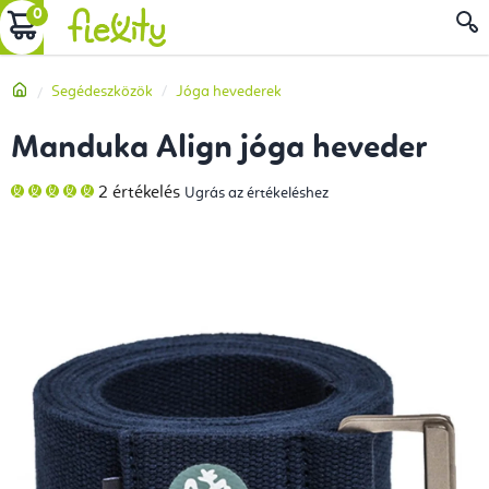
Ugrás
KOSÁR
a
fő
Kezdőlap
Segédeszközök
Jóga hevederek
tartalomhoz
Manduka Align jóga heveder
A
2 értékelés
Ugrás az értékeléshez
termék
átlagos
értékelése
5-
ből
5,0
csillag.