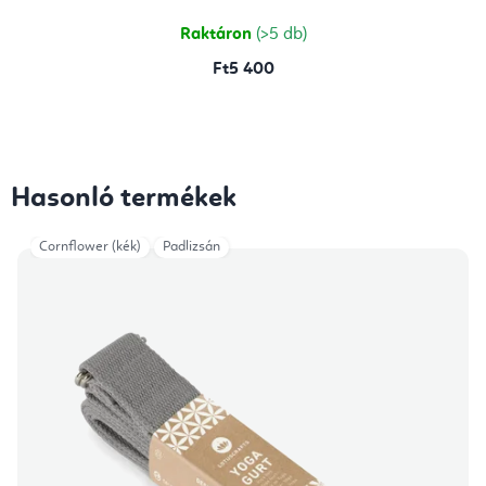
5,0
csillag.
Raktáron
(>5 db)
Ft5 400
Hasonló termékek
Cornflower (kék)
Padlizsán