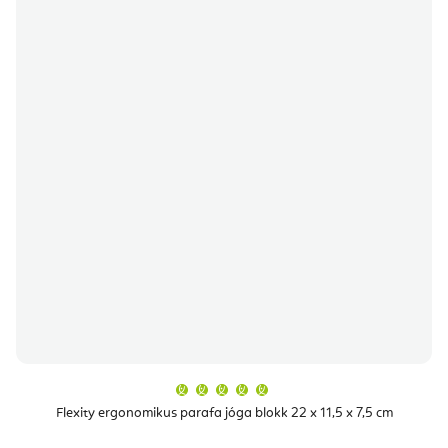
A
termék
átlagos
Flexity ergonomikus parafa jóga blokk 22 x 11,5 x 7,5 cm
értékelése
5-
ből