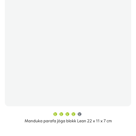
A
termék
átlagos
Manduka parafa jóga blokk Lean 22 x 11 x 7 cm
értékelése
5-
ből
4,4