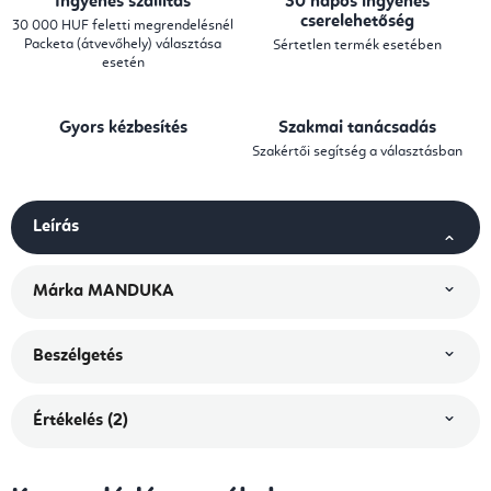
Ingyenes szállítás
30 napos ingyenes
cserelehetőség
30 000 HUF feletti megrendelésnél
Packeta (átvevőhely) választása
Sértetlen termék esetében
esetén
Gyors kézbesítés
Szakmai tanácsadás
Szakértői segítség a választásban
Leírás
Márka
MANDUKA
Beszélgetés
Értékelés (2)