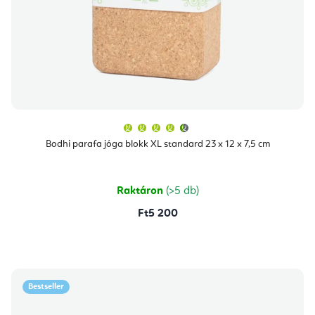
A
termék
átlagos
Bodhi parafa jóga blokk XL standard 23 x 12 x 7,5 cm
értékelése
5-
ből
4,7
csillag.
Raktáron
(>5 db)
Ft5 200
Bestseller