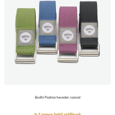
Bodhi Padma heveder csattal
5-7 napon belül szállítunk