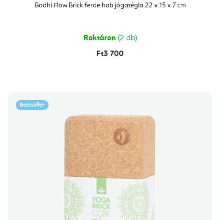
átlagos
Bodhi Flow Brick ferde hab jógatégla 22 x 15 x 7 cm
értékelése
5-
ből
4,8
csillag.
Raktáron
(2 db)
Ft3 700
Bestseller