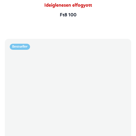
csillag.
Ideiglenesen elfogyott
Ft8 100
Bestseller