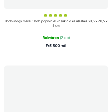
A
termék
átlagos
Bodhi nagy méretű hab jógablokk vállak alá és üléshez 30,5 x 20,5 x
értékelése
5 cm
5-
ből
5,0
csillag.
Raktáron
(2 db)
Ft3 500-tól