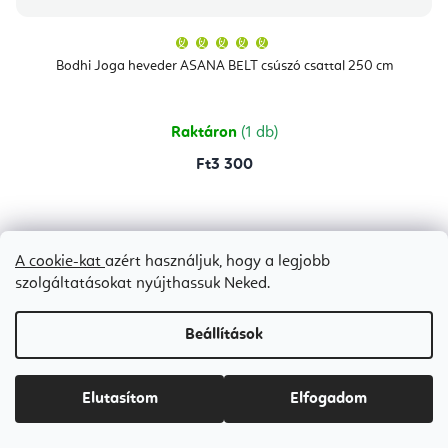
A
termék
átlagos
Bodhi Joga heveder ASANA BELT csúszó csattal 250 cm
értékelése
5-
ből
5,0
csillag.
Raktáron
(1 db)
Ft3 300
Bézs
Fekete
lila
A cookie-kat
azért használjuk, hogy a legjobb
szolgáltatásokat nyújthassuk Neked.
Beállítások
Elutasítom
Elfogadom