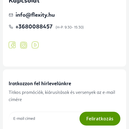
Kapcsolat
info
@
flexity.hu
+3680088457
Iratkozzon fel hírlevelünkre
Titkos promóciók, kiárusítások és versenyek az e-mail
címére
Feliratkozás