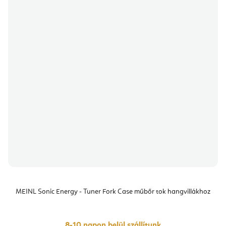
MEINL Sonic Energy - Tuner Fork Case műbőr tok hangvillákhoz
8-10 napon belül szállítunk