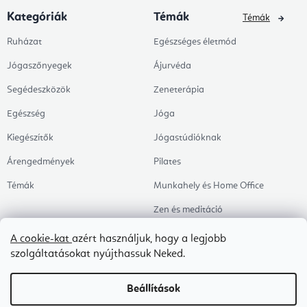
Kategóriák
Témák
Témák
Ruházat
Egészséges életmód
Jógaszőnyegek
Ájurvéda
Segédeszközök
Zeneterápia
Egészség
Jóga
Kiegészítők
Jógastúdióknak
Árengedmények
Pilates
Témák
Munkahely és Home Office
Zen és meditáció
Aromaterápia
A cookie-kat
azért használjuk, hogy a legjobb
szolgáltatásokat nyújthassuk Neked.
Egészséges alvás
Kedvenceink
Beállítások