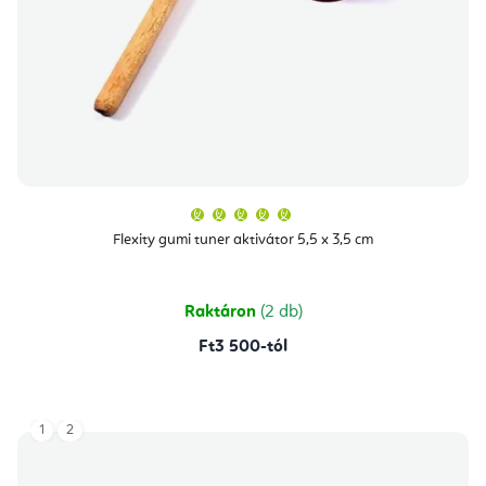
A
termék
átlagos
Flexity gumi tuner aktivátor 5,5 x 3,5 cm
értékelése
5-
ből
5,0
csillag.
Raktáron
(2 db)
Ft3 500-tól
1
2