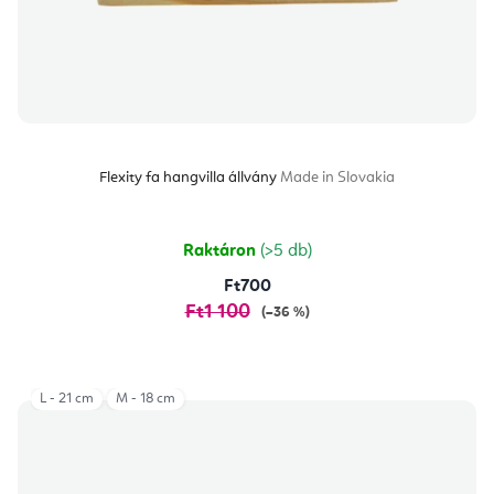
Flexity fa hangvilla állvány
Made in Slovakia
Raktáron
(>5 db)
Ft700
Ft1 100
(–36 %)
L - 21 cm
M - 18 cm