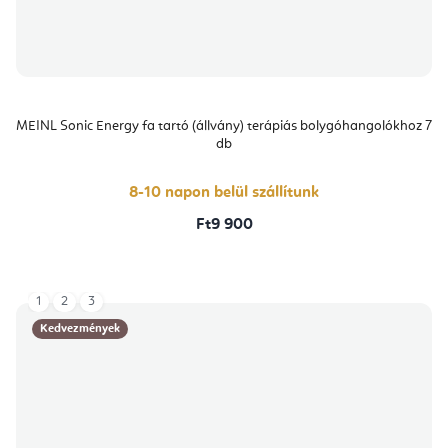
MEINL Sonic Energy fa tartó (állvány) terápiás bolygóhangolókhoz 7
db
8-10 napon belül szállítunk
Ft9 900
1
2
3
Kedvezmények