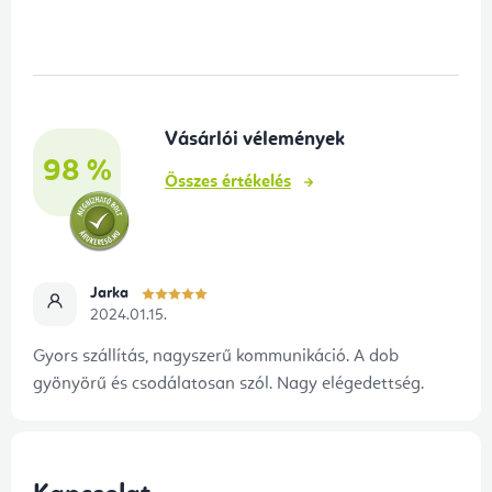
á
b
l
é
Vásárlói vélemények
c
98 %
Összes értékelés
Jarka
2024.01.15.
Gyors szállítás, nagyszerű kommunikáció. A dob
gyönyörű és csodálatosan szól. Nagy elégedettség.