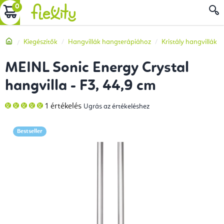
Ugrás
KOSÁR
a
fő
Kezdőlap
Kiegészítők
Hangvillák hangterápiához
Kristály hangvillák
tartalomhoz
MEINL Sonic Energy Crystal
hangvilla - F3, 44,9 cm
A
1 értékelés
Ugrás az értékeléshez
termék
átlagos
értékelése
5-
Bestseller
ből
5,0
csillag.