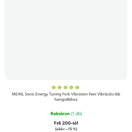
A
termék
átlagos
MEINL Sonic Energy Tuning Fork Vibration Feet Vibrációs láb
értékelése
hangvillához
5-
ből
5,0
csillag.
Raktáron
(1 db)
Ft6 200-tól
(akár: –13 %)