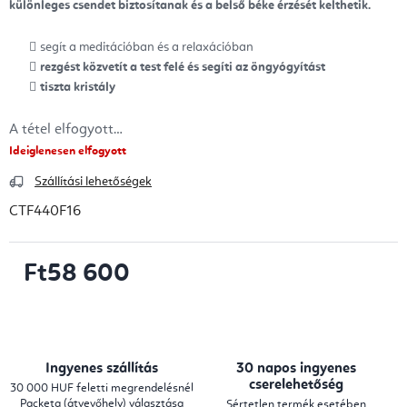
különleges csendet biztosítanak és a belső béke érzését kelthetik.
segít a meditációban és a relaxációban
rezgést közvetít a test felé és segíti az öngyógyítást
tiszta kristály
A tétel elfogyott…
Ideiglenesen elfogyott
Szállítási lehetőségek
CTF440F16
Ft58 600
Egységár:
Ingyenes szállítás
30 napos ingyenes
cserelehetőség
30 000 HUF feletti megrendelésnél
Packeta (átvevőhely) választása
Sértetlen termék esetében