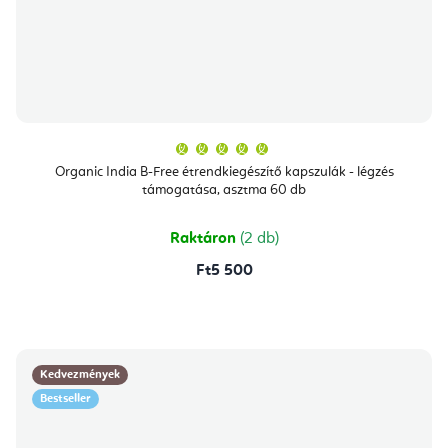
A
termék
átlagos
Organic India B-Free étrendkiegészítő kapszulák - légzés
értékelése
támogatása, asztma 60 db
5-
ből
5,0
csillag.
Raktáron
(2 db)
Ft5 500
Kedvezmények
Bestseller