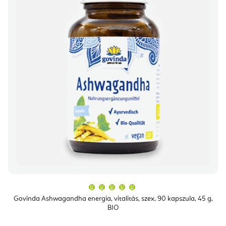
A
termék
átlagos
Govinda Ashwagandha energia, vitalitás, szex, 90 kapszula, 45 g,
értékelése
BIO
5-
ből
5,0