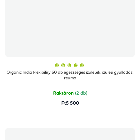
A
termék
átlagos
Organic India Flexibility 60 db egészséges ízületek, ízületi gyulladás,
értékelése
reuma
5-
ből
5,0
csillag.
Raktáron
(2 db)
Ft5 500