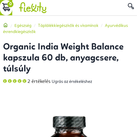
Ugrás
KOSÁR
a
fő
Kezdőlap
Egészség
Táplálékkiegészítők és vitaminok
Ayurvédikus
tartalomhoz
étrendkiegészítők
Organic India Weight Balance
kapszula 60 db, anyagcsere,
túlsúly
A
2 értékelés
Ugrás az értékeléshez
termék
átlagos
értékelése
5-
ből
5,0
csillag.