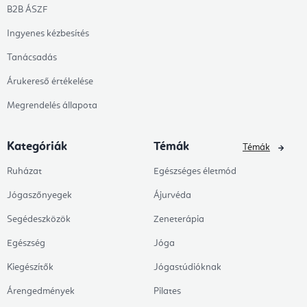
B2B ÁSZF
Ingyenes kézbesítés
Tanácsadás
Árukereső értékelése
Megrendelés állapota
Kategóriák
Témák
Témák
Ruházat
Egészséges életmód
Jógaszőnyegek
Ájurvéda
Segédeszközök
Zeneterápia
Egészség
Jóga
Kiegészítők
Jógastúdióknak
Árengedmények
Pilates