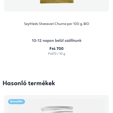
Seyfrieds Shatavari Churna por 100 g, BIO
10-12 napon belül szállítunk
Ft4 700
Egységár:
Ft470 / 10 g
Hasonló termékek
Bestseller