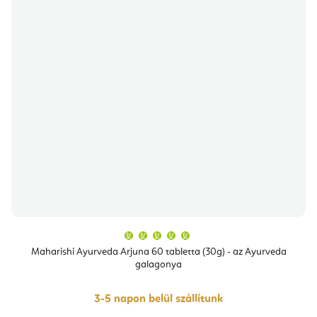
A
termék
átlagos
Maharishi Ayurveda Arjuna 60 tabletta (30g) - az Ayurveda
értékelése
galagonya
5-
ből
5,0
csillag.
3-5 napon belül szállítunk