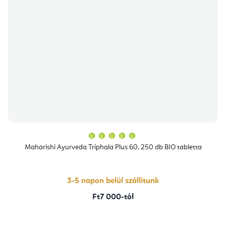
A
termék
átlagos
Maharishi Ayurveda Triphala Plus 60, 250 db BIO tabletta
értékelése
5-
ből
5,0
csillag.
3-5 napon belül szállítunk
Ft7 000-tól