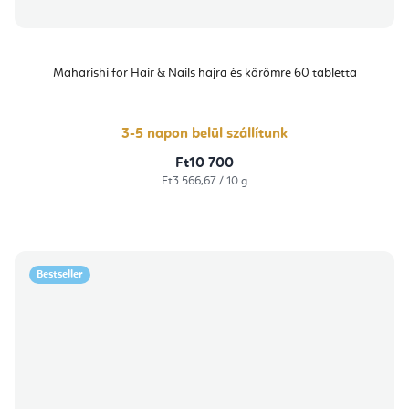
Maharishi for Hair & Nails hajra és körömre 60 tabletta
3-5 napon belül szállítunk
Ft10 700
Egységár:
Ft3 566,67 / 10 g
Bestseller