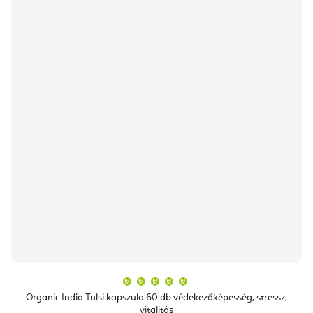
A
termék
átlagos
Organic India Tulsi kapszula 60 db védekezőképesség, stressz,
értékelése
vitalitás
5-