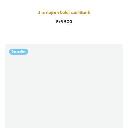
ből
5,0
csillag.
3-5 napon belül szállítunk
Ft5 500
Bestseller