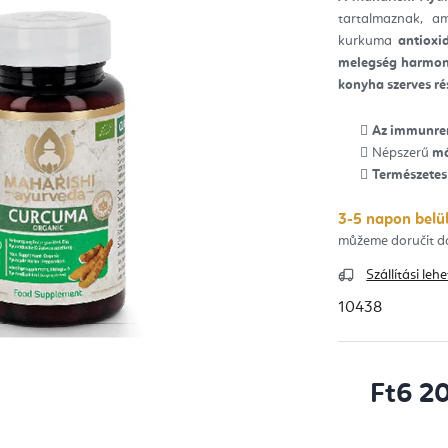
ből
tartalmaznak, a
0,0
csill
kurkuma
antioxi
melegség harmon
konyha szerves ré
Az immunren
Népszerű
má
Természetes
3-5 napon belül
Szállítási le
10438
Ft6 2
Egységár: