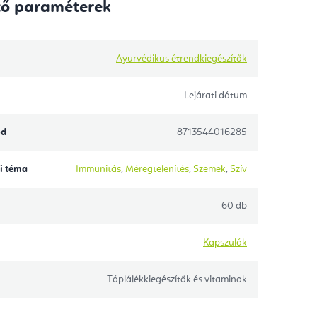
tő paraméterek
Ayurvédikus étrendkiegészítők
Lejárati dátum
ód
8713544016285
i téma
Immunitás
,
Méregtelenítés
,
Szemek
,
Szív
60 db
Kapszulák
Táplálékkiegészítők és vitaminok