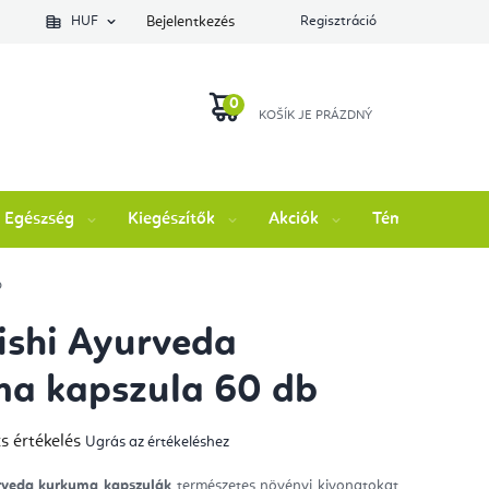
lés állapotát
HUF
Bejelentkezés
Regisztráció
KOSÁR
Egészség
Kiegészítők
Akciók
Témák
M
b
shi Ayurveda
a kapszula 60 db
s értékelés
Ugrás az értékeléshez
mék
gos
kelése
rveda kurkuma kapszulák
természetes növényi kivonatokat