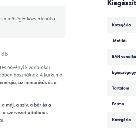
Kiegészí
és minőségét közvetlenül a
Kategória
Jótállás
 db
EAN vonalk
es növényi kivonatokat
Egészségügy
dában használnak. A kurkuma
 energia, az immunitás és a
Tartalom
Forma
ű
a máj, a szív, a bőr és a
en
a szervezet általános
Kategória
e.