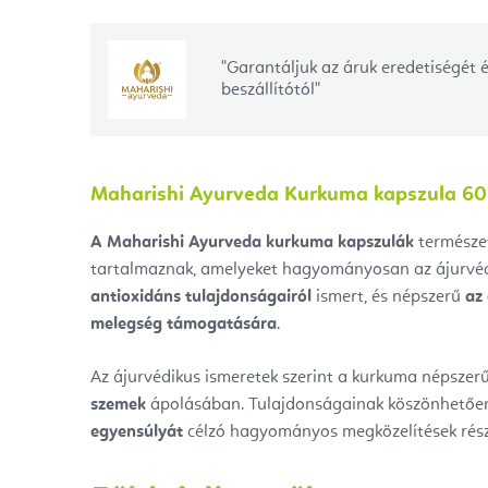
"Garantáljuk az áruk eredetiségét 
beszállítótól"
Maharishi Ayurveda Kurkuma kapszula 60
A Maharishi Ayurveda kurkuma kapszulák
természet
tartalmaznak, amelyeket hagyományosan az ájurvé
antioxidáns tulajdonságairól
ismert, és népszerű
az
melegség támogatására
.
Az ájurvédikus ismeretek szerint a kurkuma népszer
szemek
ápolásában. Tulajdonságainak köszönhető
egyensúlyát
célzó hagyományos megközelítések rész