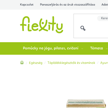
Ugrás
Kapcsolat
Panaszeljárás és az áruk visszaszállítása
Adat
a
fő
tartalomhoz
Pomůcky na jógu, pilates, cvičení
Témata
Kezdőlap
Egészség
Táplálékkiegészítők és vitaminok
Ayurv