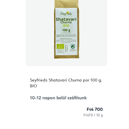
Seyfrieds Shatavari Churna por 100 g,
BIO
10-12 napon belül szállítunk
Ft4 700
Egységár:
Ft470 / 10 g