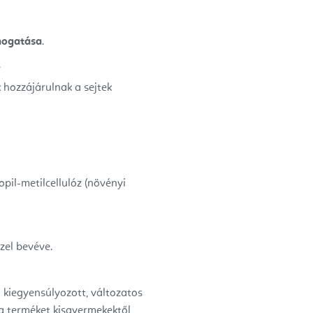
ámogatása
.
.
 hozzájárulnak a sejtek
il-metilcellulóz (növényi
zel bevéve.
a kiegyensúlyozott, változatos
 a terméket kisgyermekektől