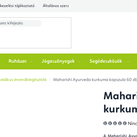
kezelési tájékoztató
Általános szerződési feltételek
Ellenőrizze a rende
Ruházat
Jógaszőnyegek
Segédeszközök
édikus étrendkiegészítők
Maharishi Ayurveda kurkuma kapszula 60 d
Mahari
kurkum
A
Ninc
ter
átla
érté
A Maharishi Ayu
5-