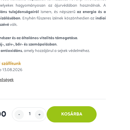
melyeket hagyományosan az ájurvédában használnak. A
ag.
dáns tulajdonságairól
ismert, és népszerű
az energia és a
izálásában
. Enyhén fűszeres ízének köszönhetően az
indiai
szévé
vált.
dszer és az általános vitalitás támogatása
.
j-, szív-, bőr- és szemápolásban
.
 antioxidáns
, amely hozzájárul a sejtek védelméhez.
 szállítunk
13.08.2026
hetőségek
00
KOSÁRBA