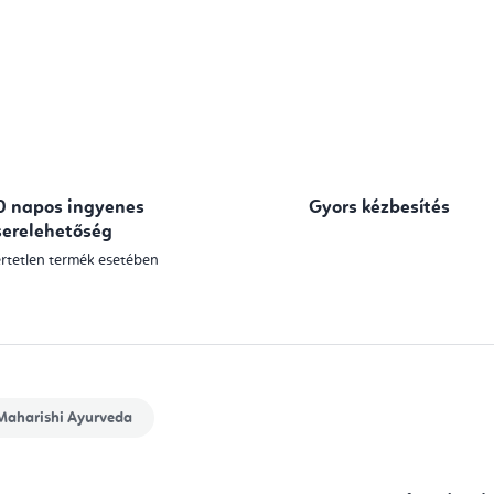
0 napos ingyenes
Gyors kézbesítés
serelehetőség
rtetlen termék esetében
aharishi Ayurveda