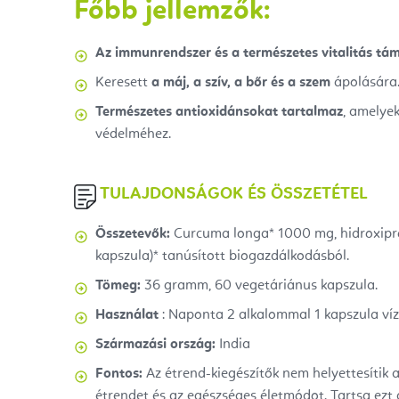
Főbb jellemzők:
Az immunrendszer és a természetes vitalitás t
Keresett
a máj, a szív, a bőr és a szem
ápolására
Természetes antioxidánsokat tartalmaz
, amelyek
védelméhez.
TULAJDONSÁGOK ÉS ÖSSZETÉTEL
Összetevők:
Curcuma longa* 1000 mg, hidroxiprop
kapszula)* tanúsított biogazdálkodásból.
Tömeg:
36 gramm, 60 vegetáriánus kapszula.
Használat
: Naponta 2 alkalommal 1 kapszula víz
Származási ország:
India
Fontos:
Az étrend-kiegészítők nem helyettesítik 
étrendet és az egészséges életmódot. Tartsa ezt