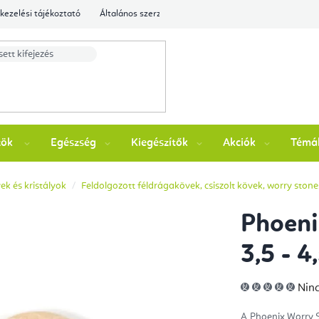
kezelési tájékoztató
Általános szerződési feltételek
Ellenőrizze a rende
zök
Egészség
Kiegészítők
Akciók
Témá
k és kristályok
Feldolgozott féldrágakövek, csiszolt kövek, worry stone
Phoeni
3,5 - 4
A
Ninc
ter
átla
érté
A Phoenix Worry
5-