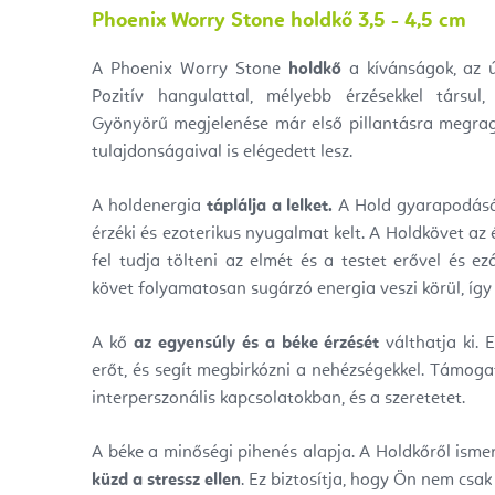
Phoenix Worry Stone holdkő 3,5 - 4,5 cm
A Phoenix Worry Stone
holdkő
a kívánságok, az ú
Pozitív hangulattal, mélyebb érzésekkel társul
Gyönyörű megjelenése már első pillantásra megraga
tulajdonságaival is elégedett lesz.
A holdenergia
táplálja a lelket.
A Hold gyarapodásá
érzéki és ezoterikus nyugalmat kelt. A Holdkövet az é
fel tudja tölteni az elmét és a testet erővel és ez
követ folyamatosan sugárzó energia veszi körül, így
A kő
az egyensúly és a béke érzését
válthatja ki
. 
erőt, és segít megbirkózni a nehézségekkel. Támoga
interperszonális kapcsolatokban, és a szeretetet.
A béke a minőségi pihenés alapja. A Holdkőről isme
küzd a stressz ellen
. Ez biztosítja, hogy Ön nem csa