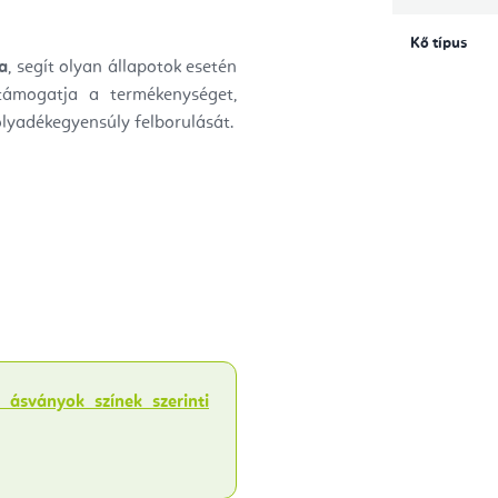
Kő típus
a
, segít olyan állapotok esetén
 támogatja a termékenységet,
folyadékegyensúly felborulását.
 ásványok színek szerinti