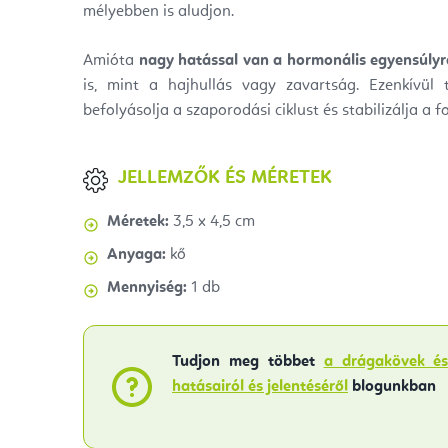
mélyebben is aludjon.
Amióta
nagy hatással van a hormonális egyensúlyr
is, mint a hajhullás vagy zavartság. Ezenkívül
befolyásolja a szaporodási ciklust és stabilizálja a 
JELLEMZŐK ÉS MÉRETEK
Méretek:
3,5 x 4,5 cm
Anyaga:
kő
Mennyiség:
1 db
Tudjon meg többet
a drágakövek és
hatásairól és jelentéséről
blogunkban