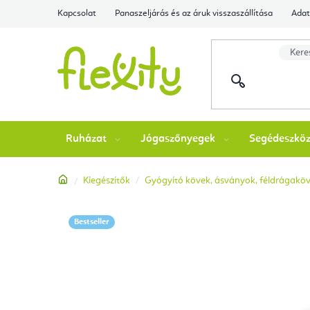
Ugrás
Kapcsolat
Panaszeljárás és az áruk visszaszállítása
Adat
a
fő
tartalomhoz
Ruházat
Jógaszőnyegek
Segédeszkö
Kezdőlap
Kiegészítők
Gyógyító kövek, ásványok, féldrágaköve
Bestseller