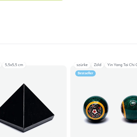
5,5x5,5 cm
szürke
Zöld
Yin Yang Tai Chi 
Bestseller