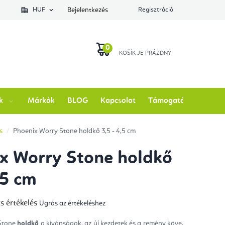
lés állapotát
HUF
Bejelentkezés
Regisztráció
KOSÁR
k
Márkák
BLOG
Kapcsolat
Támogatás
s
Phoenix Worry Stone holdkő 3,5 - 4,5 cm
x Worry Stone holdkő
,5 cm
s értékelés
Ugrás az értékeléshez
mék
gos
kelése
 Stone
holdkő
a kívánságok, az új kezdetek és a remény köve.