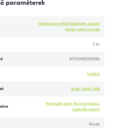
tő paraméterek
Feldolgozott féldrágakövek, csiszolt
kövek, worry stones
2 év
ód
8720088290996
Holdkő
yek
Ikrek
,
Halak
,
Rák
Harmadik szem
,
Korona csakra
,
akra
Szakrális csakra
Kövek