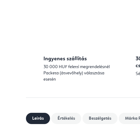
Ingyenes szállítás
3
c
30 000 HUF feletti megrendelésnél
Packeta (átvevőhely) választása
Sé
esetén
Leírás
Értékelés
Beszélgetés
Márka
P