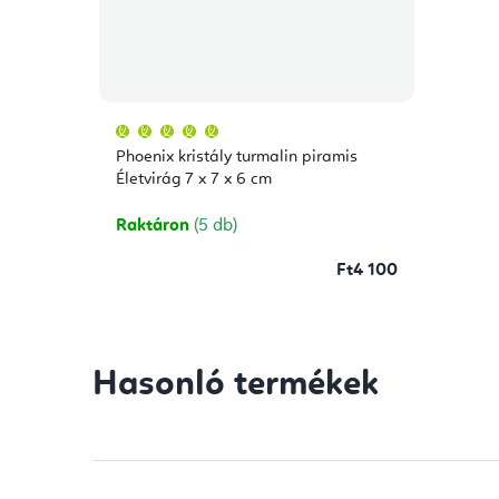
A
termék
átlagos
Phoenix kristály turmalin piramis
értékelése
5-
Életvirág 7 x 7 x 6 cm
ből
5,0
csillag.
Raktáron
(5 db)
Ft4 100
Hasonló termékek