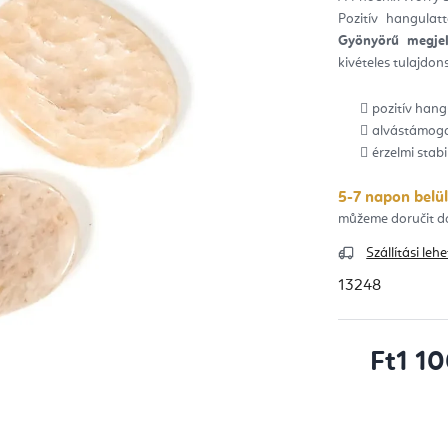
ből
Pozitív hangulat
0,0
csill
Gyönyörű megjel
kivételes tulajdons
pozitív hang
alvástámog
érzelmi stabi
5-7 napon belül
Szállítási le
13248
Ft1 1
Egységár: