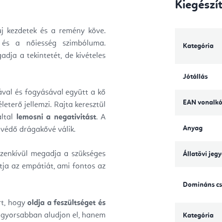
Kiegészí
j kezdetek és a remény köve.
, és a nőiesség szimbóluma.
Kategória
dja a tekintetét, de kivételes
Jótállás
val és fogyásával együtt a kő
EAN vonalk
leterő jellemzi. Rajta keresztül
által
lemosni a negativitást
. A
Anyag
 védő drágakővé válik.
Ezenkívül megadja a szükséges
Állatövi jeg
tja az empátiát, ami fontos az
Domináns cs
rt, hogy
oldja a feszültséget és
k gyorsabban aludjon el, hanem
Kategória