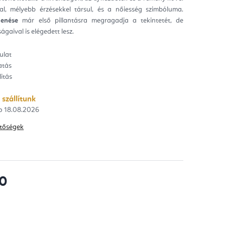
tal, mélyebb érzésekkel társul, és a nőiesség szimbóluma.
ag.
enése
már első pillantásra megragadja a tekintetét, de
ágaival is elégedett lesz.
ulat
atás
litás
 szállítunk
18.08.2026
hetőségek
00