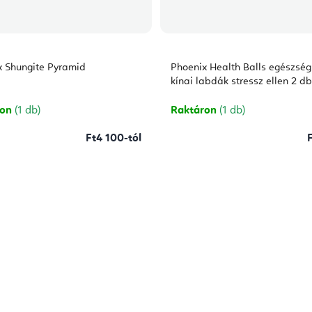
x Shungite Pyramid
Phoenix Health Balls egészség
kínai labdák stressz ellen 2 db
ron
(1 db)
Raktáron
(1 db)
Ft4 100-tól