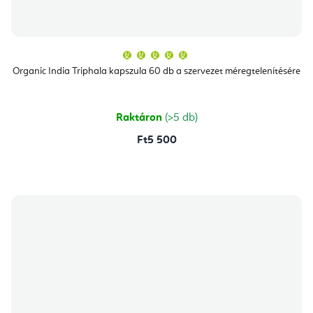
A
termék
átlagos
Organic India Triphala kapszula 60 db a szervezet méregtelenítésére
értékelése
5-
ből
5,0
csillag.
Raktáron
(>5 db)
Ft5 500