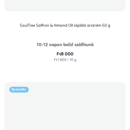
SoulTree Saffron & Almond Oil tápláló arckrém 50 g
10-12 napon belül szállítunk
Ft8 000
Egységár:
Ft1 600 / 10 g
Bestseller