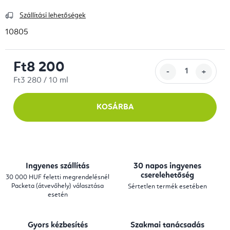
Szállítási lehetőségek
10805
Ft8 200
Egységár:
Ft3 280 / 10 ml
KOSÁRBA
Ingyenes szállítás
30 napos ingyenes
cserelehetőség
30 000 HUF feletti megrendelésnél
Packeta (átvevőhely) választása
Sértetlen termék esetében
esetén
Gyors kézbesítés
Szakmai tanácsadás