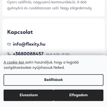
Gyors szállítás, nagyszerű kommunikáció. A dob
gyönyörű és csodálatosan szól. Nagy elégedettség.
Kapcsolat
info
@
flexity.hu
+3680088457
A cookie-kat
azért használjuk, hogy a legjobb
szolgáltatásokat nyújthassuk Neked.
Beállítások
Elutasítom
Elfogadom
Iratkozzon fel hírlevelünkre