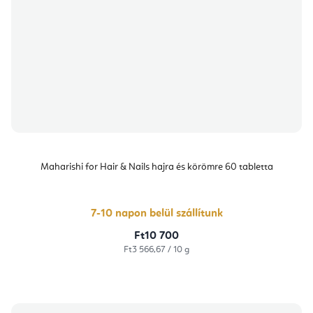
Maharishi for Hair & Nails hajra és körömre 60 tabletta
7-10 napon belül szállítunk
Ft10 700
Egységár:
Ft3 566,67 / 10 g