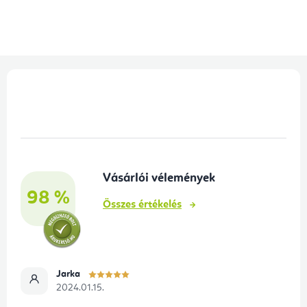
L
á
b
l
é
Vásárlói vélemények
c
98 %
Összes értékelés
Jarka
2024.01.15.