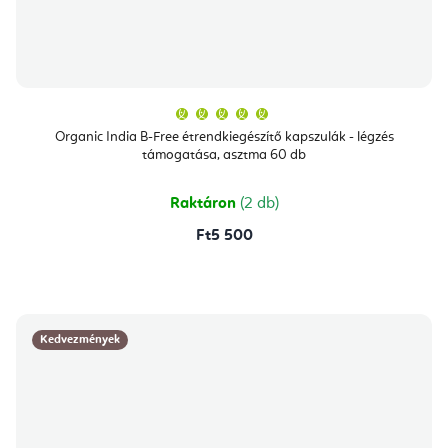
A
termék
átlagos
Organic India B-Free étrendkiegészítő kapszulák - légzés
értékelése
támogatása, asztma 60 db
5-
ből
5,0
csillag.
Raktáron
(2 db)
Ft5 500
Kedvezmények