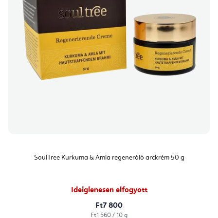
SoulTree Kurkuma & Amla regeneráló arckrém 50 g
Ideiglenesen elfogyott
Ft7 800
Egységár:
Ft1 560 / 10 g