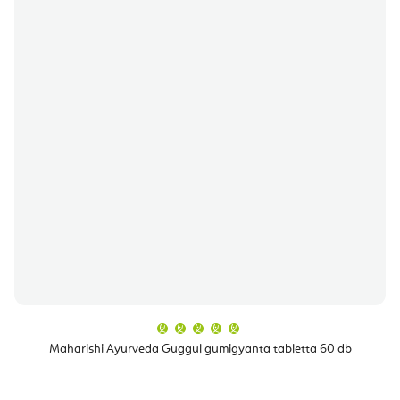
A
termék
átlagos
Maharishi Ayurveda Guggul gumigyanta tabletta 60 db
értékelése
5-
ből
5,0
csillag.