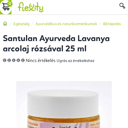
Ugrás
KOSÁR
a
fő
Kezdőlap
Egészség
Ayurvédikus és natúrkozmetikumok
Bőrápolás
tartalomhoz
Santulan Ayurveda Lavanya
arcolaj rózsával 25 ml
A
Nincs értékelés
Ugrás az értékeléshez
termék
átlagos
értékelése
5-
ből
0,0
csillag.