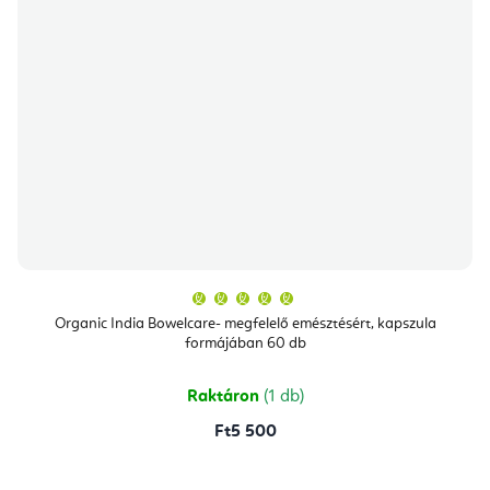
A
termék
átlagos
Organic India Bowelcare- megfelelő emésztésért, kapszula
értékelése
formájában 60 db
5-
ből
5,0
csillag.
Raktáron
(1 db)
Ft5 500