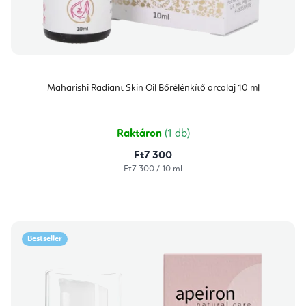
Maharishi Radiant Skin Oil Bőrélénkítő arcolaj 10 ml
Raktáron
(1 db)
Ft7 300
Egységár:
Ft7 300 / 10 ml
Bestseller