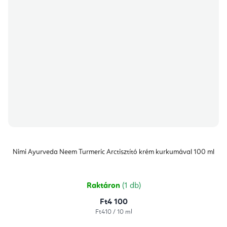
Nimi Ayurveda Neem Turmeric Arctisztító krém kurkumával 100 ml
Raktáron
(1 db)
Ft4 100
Egységár:
Ft410 / 10 ml