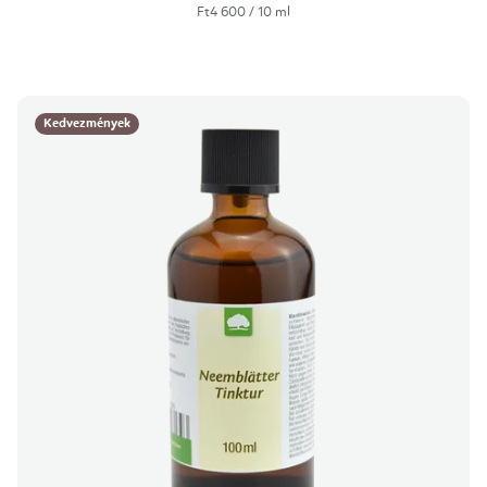
Egységár:
Ft4 600 / 10 ml
Kedvezmények