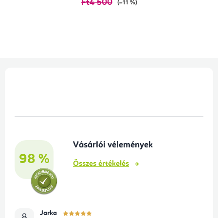
Ft4 500
(–11 %)
L
á
b
l
é
Vásárlói vélemények
c
98 %
Összes értékelés
Jarka