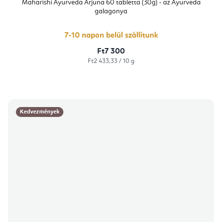
átlagos
Maharishi Ayurveda Arjuna 60 tabletta (30g) - az Ayurveda
értékelése
galagonya
5-
ből
5,0
csillag.
7-10 napon belül szállítunk
Ft7 300
Egységár:
Ft2 433,33 / 10 g
Kedvezmények