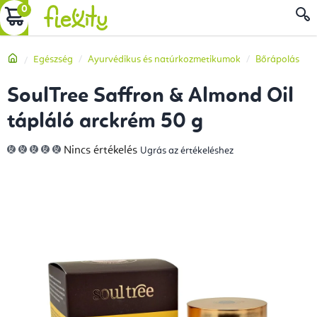
Ugrás
KOSÁR
a
fő
Kezdőlap
Egészség
Ayurvédikus és natúrkozmetikumok
Bőrápolás
tartalomhoz
SoulTree Saffron & Almond Oil
tápláló arckrém 50 g
A
Nincs értékelés
Ugrás az értékeléshez
termék
átlagos
értékelése
5-
ből
0,0
csillag.