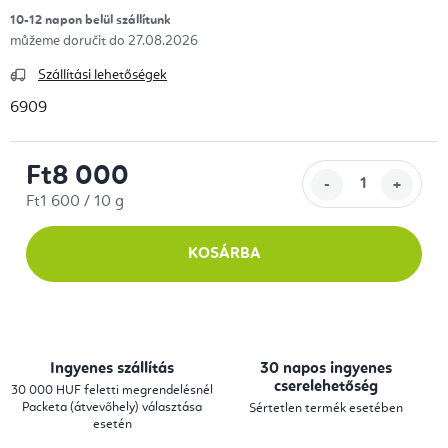
10-12 napon belül szállítunk
27.08.2026
Szállítási lehetőségek
6909
Ft8 000
Egységár:
Ft1 600 / 10 g
KOSÁRBA
Ingyenes szállítás
30 napos ingyenes
cserelehetőség
30 000 HUF feletti megrendelésnél
Packeta (átvevőhely) választása
Sértetlen termék esetében
esetén