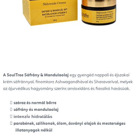
A SoulTree Sáfrány & Mandulaolaj
egy gyengéd nappali és éjszakai
krém sáfránnyal, finomított Ashwagandhával és Shatavarival, melyek
az ájurvédikus hagyomány szerint antioxidáns és fiatalító hatásúak.
száraz és normál bőrre
sáfrány és mandulaolaj
intenzív hidratálás
parabének, szilikonok, ólom, ásványi olajok és mesterséges
illatanyagok nélkül