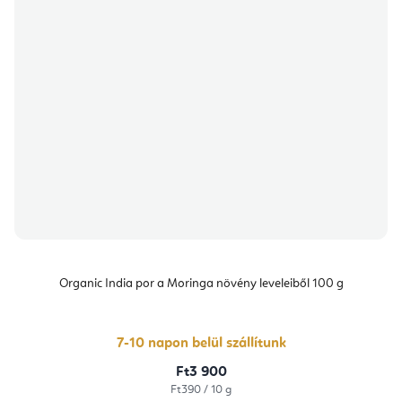
Organic India por a Moringa növény leveleiből 100 g
7-10 napon belül szállítunk
Ft3 900
Egységár:
Ft390 / 10 g