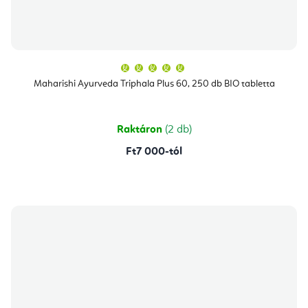
A
termék
átlagos
Maharishi Ayurveda Triphala Plus 60, 250 db BIO tabletta
értékelése
5-
ből
5,0
csillag.
Raktáron
(2 db)
Ft7 000-tól