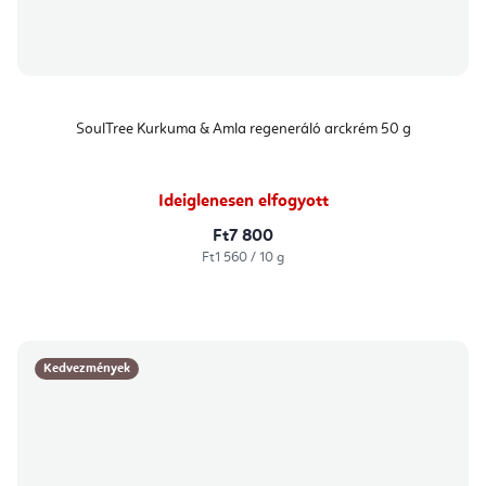
SoulTree Kurkuma & Amla regeneráló arckrém 50 g
Ideiglenesen elfogyott
Ft7 800
Egységár:
Ft1 560 / 10 g
Kedvezmények