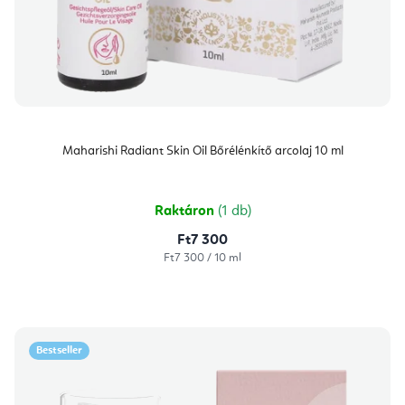
Maharishi Radiant Skin Oil Bőrélénkítő arcolaj 10 ml
Raktáron
(1 db)
Ft7 300
Egységár:
Ft7 300 / 10 ml
Bestseller