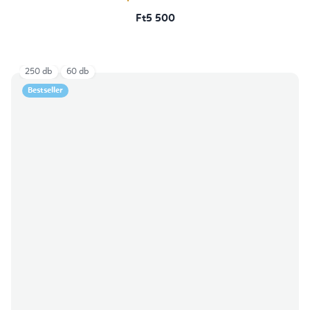
Ft5 500
250 db
60 db
Bestseller