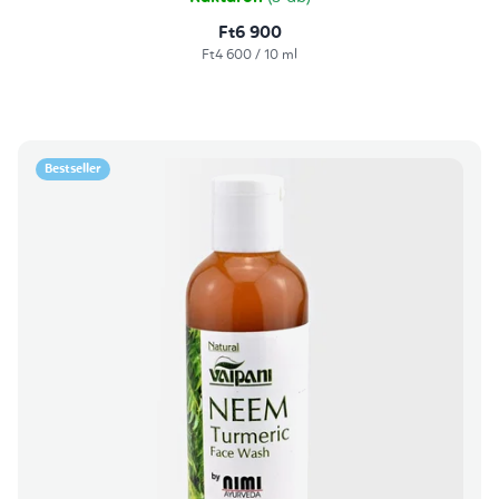
Ft6 900
Egységár:
Ft4 600 / 10 ml
Bestseller