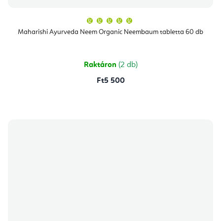
A
termék
átlagos
Maharishi Ayurveda Neem Organic Neembaum tabletta 60 db
értékelése
5-
ből
5,0
csillag.
Raktáron
(2 db)
Ft5 500