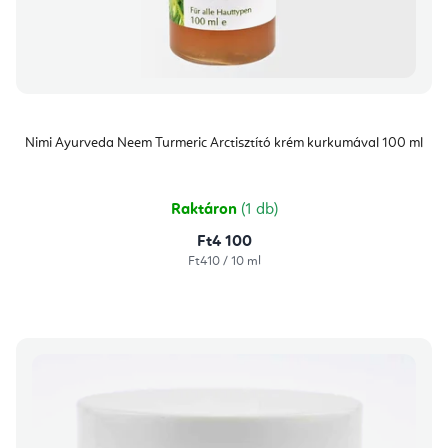
Nimi Ayurveda Neem Turmeric Arctisztító krém kurkumával 100 ml
Raktáron
(1 db)
Ft4 100
Egységár:
Ft410 / 10 ml