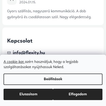
2024.01.15.
Gyors szállítás, nagyszerű kommunikáció. A dob
gyönyörű és csodálatosan szól. Nagy elégedettség.
Kapcsolat
info
@
flexity.hu
A cookie-kat
azért használjuk, hogy a legjobb
+3680088457
szolgáltatásokat nyújthassuk Neked.
Beállítások
Elutasítom
Elfogadom