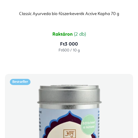
Classic Ayurveda bio fűszerkeverék Active Kapha 70 g
Raktáron
(2 db)
Ft3 000
Egységár:
Ft600 / 10 g
Bestseller