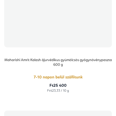
Maharishi Amrit Kalash ájurvédikus gyümölcsös gyógynövénypaszta
600 g
7-10 napon belül szállítunk
Ft25 400
Egységár:
Ft423,33 / 10 g