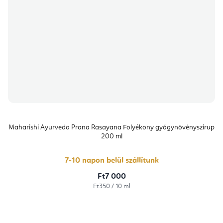
Maharishi Ayurveda Prana Rasayana Folyékony gyógynövényszirup
200 ml
7-10 napon belül szállítunk
Ft7 000
Egységár:
Ft350 / 10 ml