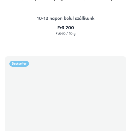
10-12 napon belül szállítunk
Ft3 200
Egységár:
Ft640 / 10 g
Bestseller