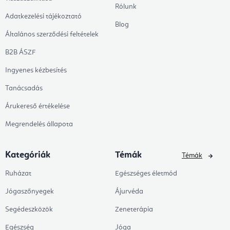
Rólunk
Adatkezelési tájékoztató
Blog
Általános szerződési feltételek
B2B ÁSZF
Ingyenes kézbesítés
Tanácsadás
Árukereső értékelése
Megrendelés állapota
Kategóriák
Témák
Témák
Ruházat
Egészséges életmód
Jógaszőnyegek
Ájurvéda
Segédeszközök
Zeneterápia
Egészség
Jóga