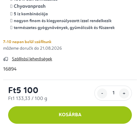
Chyavanprash
5 íz kombinációja
nagyon finom és kiegyensúlyozott ízzel rendelkezik
természetes gyógynövények, gyümölcsök és fűszerek
7-10 napon belül szállítunk
21.08.2026
Szállítási lehetőségek
16894
Ft5 100
Egységár:
Ft1 133,33 / 100 g
KOSÁRBA