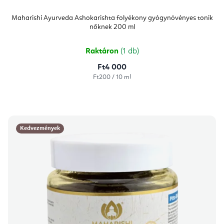
Maharishi Ayurveda Ashokarishta folyékony gyógynövényes tonik
nőknek 200 ml
Raktáron
(1 db)
Ft4 000
Egységár:
Ft200 / 10 ml
Kedvezmények