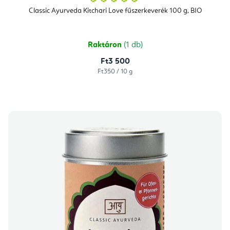
termék
átlagos
Classic Ayurveda Kitchari Love fűszerkeverék 100 g, BIO
értékelése
5-
ből
5,0
csillag.
Raktáron
(1 db)
Ft3 500
Egységár:
Ft350 / 10 g