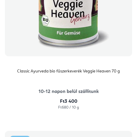
Classic Ayurveda bio fűszerkeverék Veggie Heaven 70 g
10-12 napon belül szállítunk
Ft3 400
Egységár:
Ft680 / 10 g