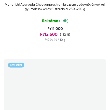
Maharishi Ayurveda Chyavanprash amla dzsem gyógynövényekkel,
gyümölcsökkel és fűszerekkel 250, 450 g
Raktáron
(1 db)
Ft11 000
Ft12 500
(–12 %)
Egységár:
Ft244,44 / 10 g
Bestseller