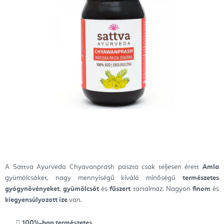
A Sattva Ayurveda Chyavanprash paszta csak teljesen érett
Amla
gyümölcsöket, nagy mennyiségű kiváló minőségű
természetes
gyógynövényeket
,
gyümölcsöt
és
fűszert
tartalmaz. Nagyon
finom
és
kiegyensúlyozott íze
van.
100%-ban természetes