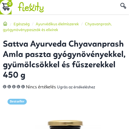
Ugrás
KOSÁR
a
fő
Kezdőlap
Egészség
Ayurvédikus élelmiszerek
Chyavanprash,
tartalomhoz
gyógynövénypaszták és elixírek
Sattva Ayurveda Chyavanprash
Amla paszta gyógynövényekkel,
gyümölcsökkel és fűszerekkel
450 g
A
Nincs értékelés
Ugrás az értékeléshez
termék
átlagos
értékelése
5-
Bestseller
ből
0,0
csillag.