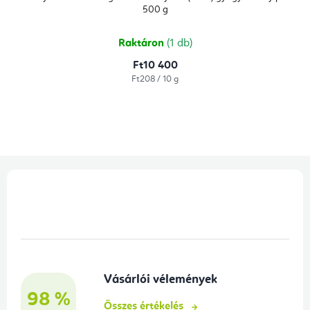
500 g
Raktáron
(1 db)
Ft10 400
Egységár:
Ft208 / 10 g
L
á
b
l
é
Vásárlói vélemények
c
98 %
Összes értékelés