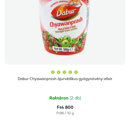
A
termék
átlagos
Dabur Chyawanprash ájurvédikus gyógynövény-elixír
értékelése
5-
ből
5,0
csillag.
Raktáron
(2 db)
Ft4 800
Egységár:
Ft96 / 10 g