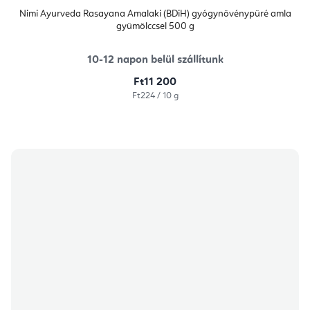
Nimi Ayurveda Rasayana Amalaki (BDiH) gyógynövénypüré amla
gyümölccsel 500 g
10-12 napon belül szállítunk
Ft11 200
Egységár:
Ft224 / 10 g