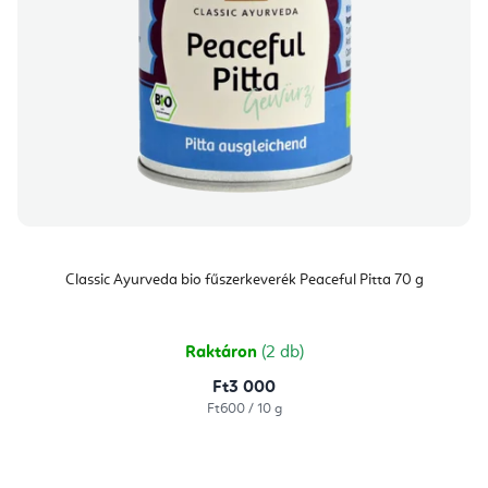
Classic Ayurveda bio fűszerkeverék Peaceful Pitta 70 g
Raktáron
(2 db)
Ft3 000
Egységár:
Ft600 / 10 g