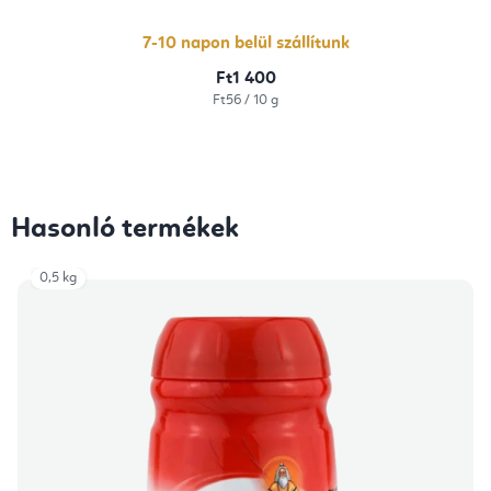
7-10 napon belül szállítunk
Ft1 400
Egységár:
Ft56 / 10 g
Hasonló termékek
0,5 kg