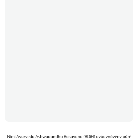
Nimi Ayurveda Ashwagandha Rasayana (BDiH) gyógynövény püré