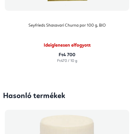
Seyfrieds Shatavari Churna por 100 g, BIO
Ideiglenesen elfogyott
Ft4 700
Egységár:
Ft470 / 10 g
Hasonló termékek