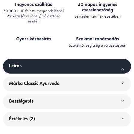
Ingyenes szállítás
30 napos ingyenes
cserelehetőség
30 000 HUF feletti megrendelésnél
Packeta (átvevőhely) választása
Sértetlen termék esetében
esetén
Gyors kézbesítés
Szakmai tanácsadás
Szakértői segítség a választásban
Leírás
Márka
Classic Ayurveda
Beszélgetés
Értékelés (2)