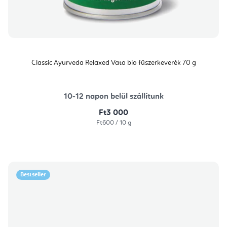
Classic Ayurveda Relaxed Vata bio fűszerkeverék 70 g
10-12 napon belül szállítunk
Ft3 000
Egységár:
Ft600 / 10 g
Bestseller