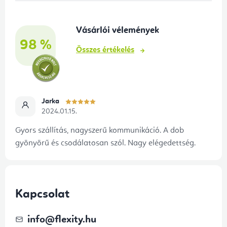
l
é
Vásárlói vélemények
c
98 %
Összes értékelés
Jarka
2024.01.15.
Gyors szállítás, nagyszerű kommunikáció. A dob
gyönyörű és csodálatosan szól. Nagy elégedettség.
Kapcsolat
info
@
flexity.hu