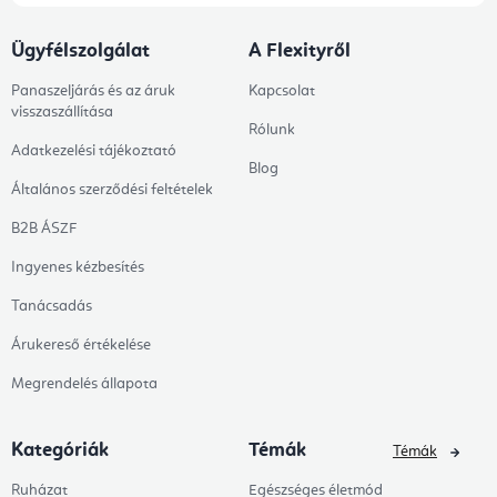
Ügyfélszolgálat
A Flexityről
Panaszeljárás és az áruk
Kapcsolat
visszaszállítása
Rólunk
Adatkezelési tájékoztató
Blog
Általános szerződési feltételek
B2B ÁSZF
Ingyenes kézbesítés
Tanácsadás
Árukereső értékelése
Megrendelés állapota
Kategóriák
Témák
Témák
Ruházat
Egészséges életmód