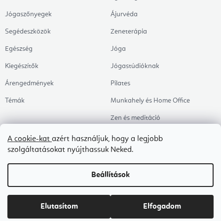
Jógaszőnyegek
Ájurvéda
Segédeszközök
Zeneterápia
Egészség
Jóga
Kiegészítők
Jógastúdióknak
Árengedmények
Pilates
Témák
Munkahely és Home Office
Zen és meditáció
Aromaterápia
A cookie-kat
azért használjuk, hogy a legjobb
szolgáltatásokat nyújthassuk Neked.
Egészséges alvás
Kedvenceink
Beállítások
Copyright 2026
Flexity
. Minden jog fenntartva.
Süti beállítások szerkesztése
Elutasítom
Elfogadom
Shoptet Premium készítette