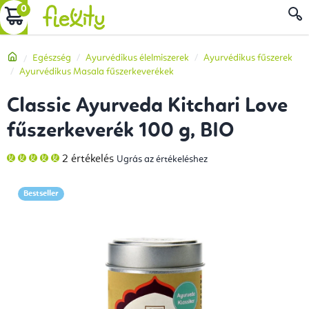
Ugrás
KOSÁR
a
fő
Kezdőlap
Egészség
Ayurvédikus élelmiszerek
Ayurvédikus fűszerek
tartalomhoz
Ayurvédikus Masala fűszerkeverékek
Classic Ayurveda Kitchari Love
fűszerkeverék 100 g, BIO
A
2 értékelés
Ugrás az értékeléshez
termék
átlagos
értékelése
5-
Bestseller
ből
5,0
csillag.