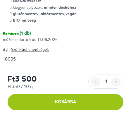
édes-fűszeres íz
kiegyensúlyozott
minden doshához
gluténmentes, laktózmentes, vegán
BIO minőség
(1 db)
Raktáron
13.08.2026
Szállítási lehetőségek
18095
Ft3 500
Egységár:
Ft350 / 10 g
KOSÁRBA