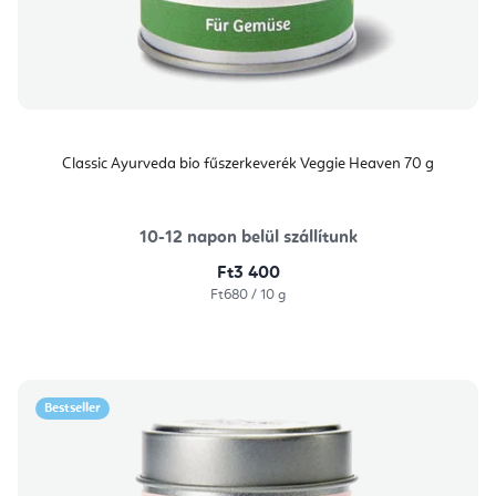
Classic Ayurveda bio fűszerkeverék Veggie Heaven 70 g
10-12 napon belül szállítunk
Ft3 400
Egységár:
Ft680 / 10 g
Bestseller