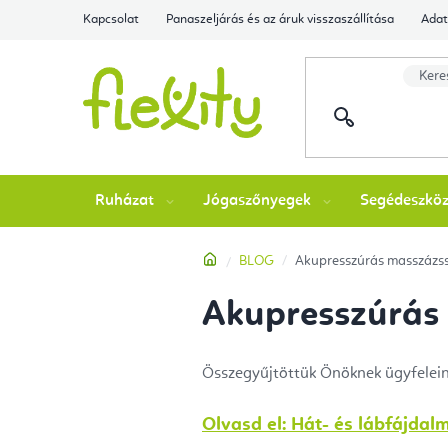
Ugrás
Kapcsolat
Panaszeljárás és az áruk visszaszállítása
Adat
a
fő
tartalomhoz
Ruházat
Jógaszőnyegek
Segédeszkö
Kezdőlap
BLOG
Akupresszúrás masszázss
Akupresszúrás 
Összegyűjtöttük Önöknek ügyfelein
Olvasd el: Hát- és lábfájda