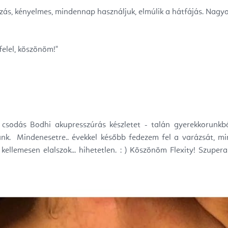
zás, kényelmes, mindennap használjuk, elmúlik a hátfájás. Nagy
elel, köszönöm!"
n csodás Bodhi akupresszúrás készletet - talán gyerekkorunkbó
nk. Mindenesetre.. évekkel később fedezem fel a varázsát, mi
ellemesen elalszok... hihetetlen. : ) Köszönöm Flexity! Szupera