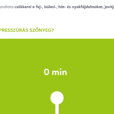
ználata
csökkenti a fej-, ízületi-, hát- és nyakfájdalmakat, javí
PRESSZÚRÁS SZŐNYEG?