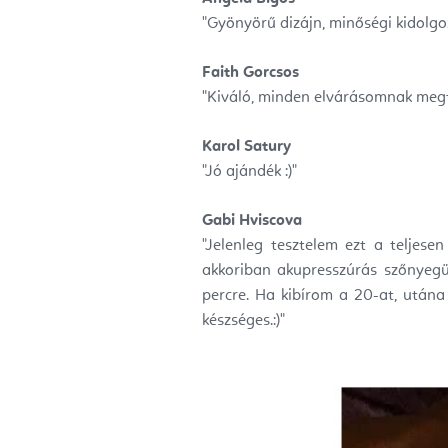
"Gyönyörű dizájn, minőségi kidolgo
Faith Gorcsos
"
Kiváló, minden elvárásomnak megf
Karol Satury
"
Jó ajándék :)"
Gabi Hviscova
"
Jelenleg tesztelem ezt a teljese
akkoriban akupresszúrás szőnyegü
percre. Ha kibírom a 20-at, utána k
készséges.:)"