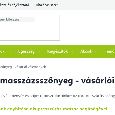
kezelési tájékoztató
Általános szerződési feltételek
Ellenőrizze a rende
zök
Egészség
Kiegészítők
Akciók
Témá
zőnyeg - vásárlói vélemények
masszázsszőnyeg - vásárló
k véleményét és saját tapasztalatainkat az akupresszúrás szőny
lmak enyhítése akupresszúrás matrac segítségével