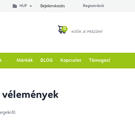
lés állapotát
HUF
Bejelentkezés
Regisztráció
KOSÁR
k
Márkák
BLOG
Kapcsolat
Támogatás
i vélemények
egekről.