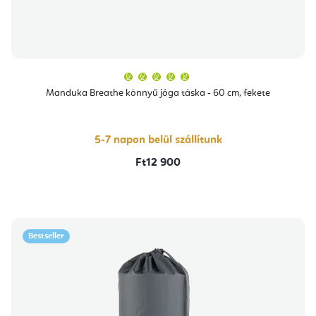
A
termék
átlagos
Manduka Breathe könnyű jóga táska - 60 cm, fekete
értékelése
5-
ből
5,0
csillag.
5-7 napon belül szállítunk
Ft12 900
Bestseller