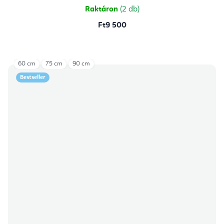
Raktáron
(2 db)
Ft9 500
60 cm
75 cm
90 cm
Bestseller