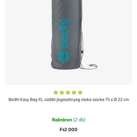
A
termék
átlagos
Bodhi Easy Bag XL vízálló jógaszőnyeg táska szürke 75 x Ø 22 cm
értékelése
5-
ből
5,0
csillag.
Raktáron
(2 db)
Ft2 000