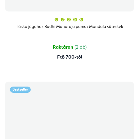
A
termék
átlagos
Táska jógához Bodhi Maharaja pamut Mandala sötétkék
értékelése
5-
ből
5,0
csillag.
Raktáron
(2 db)
Ft8 700-tól
Bestseller