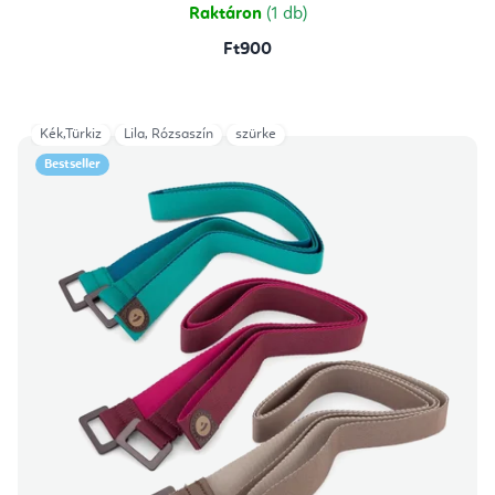
csillag.
Raktáron
(1 db)
Ft900
Kék,Türkiz
Lila, Rózsaszín
szürke
Bestseller