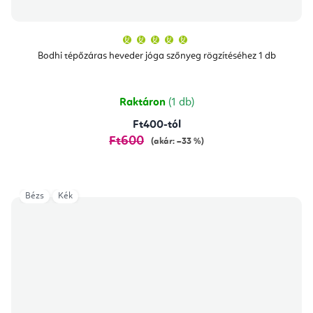
A
termék
átlagos
Bodhi tépőzáras heveder jóga szőnyeg rögzítéséhez 1 db
értékelése
5-
ből
5,0
csillag.
Raktáron
(1 db)
Ft400-tól
Ft600
(akár: –33 %)
Bézs
Kék