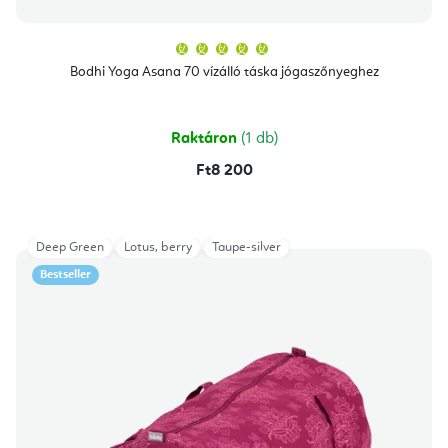
A
termék
átlagos
Bodhi Yoga Asana 70 vízálló táska jógaszőnyeghez
értékelése
5-
ből
5,0
csillag.
Raktáron
(1 db)
Ft8 200
Deep Green
Lotus, berry
Taupe-silver
Bestseller