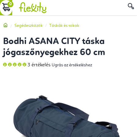
Ugrás
KOSÁR
a
fő
Kezdőlap
Segédeszközök
Táskák és tokok
tartalomhoz
Bodhi ASANA CITY táska
jógaszőnyegekhez 60 cm
A
3 értékelés
Ugrás az értékeléshez
termék
átlagos
értékelése
5-
ből
5,0
csillag.