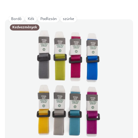
Bordó
Kék
Padlizsán
szürke
Kedvezmények