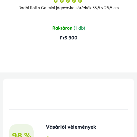
termék
átlagos
Bodhi Roll n Go mini jógatáska sötétkék 35,5 x 25,5 cm
értékelése
5-
ből
5,0
csillag.
Raktáron
(1 db)
Ft3 900
L
á
b
l
é
Vásárlói vélemények
c
98 %