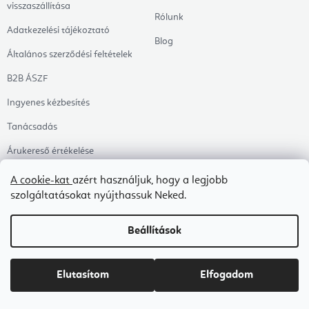
visszaszállítása
Rólunk
Adatkezelési tájékoztató
Blog
Általános szerződési feltételek
B2B ÁSZF
Ingyenes kézbesítés
Tanácsadás
Árukereső értékelése
Megrendelés állapota
A cookie-kat
azért használjuk, hogy a legjobb
szolgáltatásokat nyújthassuk Neked.
Kategóriák
Témák
Témák
Beállítások
Ruházat
Egészséges életmód
Jógaszőnyegek
Ájurvéda
Elutasítom
Elfogadom
Segédeszközök
Zeneterápia