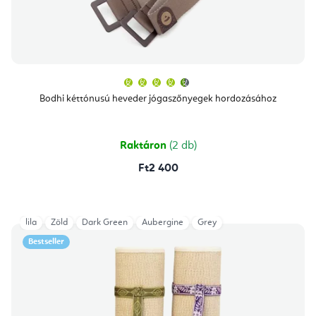
A
termék
átlagos
Bodhi kéttónusú heveder jógaszőnyegek hordozásához
értékelése
5-
ből
4,7
csillag.
Raktáron
(2 db)
Ft2 400
lila
Zöld
Dark Green
Aubergine
Grey
Bestseller