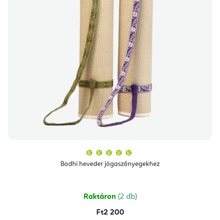
A
termék
átlagos
Bodhi heveder jógaszőnyegekhez
értékelése
5-
ből
5,0
csillag.
Raktáron
(2 db)
Ft2 200