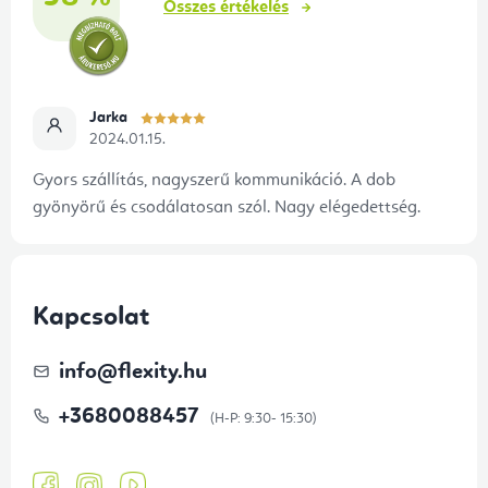
Összes értékelés
Jarka
2024.01.15.
Gyors szállítás, nagyszerű kommunikáció. A dob
gyönyörű és csodálatosan szól. Nagy elégedettség.
Kapcsolat
info
@
flexity.hu
+3680088457