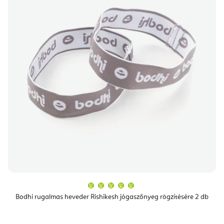
A
termék
átlagos
Bodhi rugalmas heveder Rishikesh jógaszőnyeg rögzítésére 2 db
értékelése
5-
ből
5,0