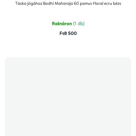
átlagos
Táska jógához Bodhi Maharaja 60 pamut Floral ecru bézs
értékelése
5-
ből
5,0
csillag.
Raktáron
(1 db)
Ft8 500