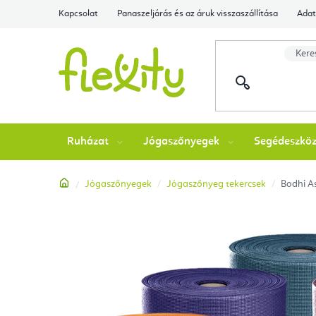
Ugrás
Kapcsolat
Panaszeljárás és az áruk visszaszállítása
Adat
a
fő
tartalomhoz
Ruházat
Jógaszőnyegek
Segédeszkö
Kezdőlap
Jógaszőnyegek
Jógaszőnyeg tekercsek
Bodhi A