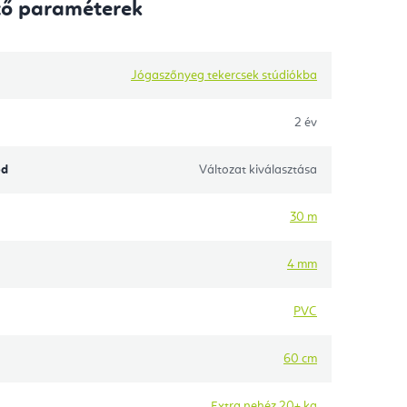
tő paraméterek
Jógaszőnyeg tekercsek stúdiókba
2 év
ód
Változat kiválasztása
30 m
4 mm
PVC
60 cm
Extra nehéz 20+ kg