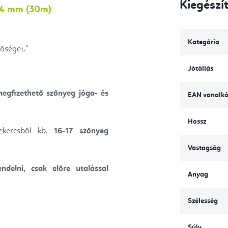
Kiegészí
 4 mm (30m)
Kategória
őséget."
Jótállás
megfizethető szőnyeg jóga- és
EAN vonalk
Hossz
ekercsből kb.
16-17 szőnyeg
Vastagság
ndelni, csak előre utalással
Anyag
Szélesség
Súly