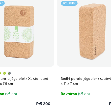
ler
Bestseller
A
termék
átlagos
arafa jóga blokk XL standard
Bodhi parafa jógablokk szabv
értékelése
5-
 x 7,5 cm
x 11 x 7 cm
ből
4,7
csillag.
ron
(>5 db)
Raktáron
(>5 db)
Ft5 200
F