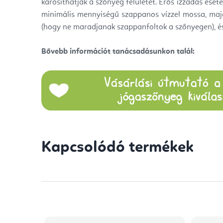
károsíthatják a szőnyeg felületét. Erős izzadás eset
minimális mennyiségű szappanos vízzel mossa, majd
(hogy ne maradjanak szappanfoltok a szőnyegen), é
Bővebb információt tanácsadásunkon talál:
Kapcsolódó termékek