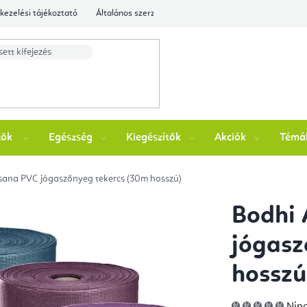
kezelési tájékoztató
Általános szerződési feltételek
Ellenőrizze a rende
zök
Egészség
Kiegészítők
Akciók
Témá
sana PVC jógaszőnyeg tekercs (30m hosszú)
Bodhi
jógasz
hosszú
A
Ninc