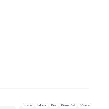
Bordó
Fekete
Kék
Kékeszöld
Sötét vörös
Mang