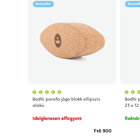
Bestseller
Bestsel
A
termék
átlagos
Bodhi parafa jóga blokk ellipszis
Bodhi p
értékelése
5-
alakú
23 x 12
ből
5,0
csillag.
Ideiglenesen elfogyott
Raktá
Ft6 900