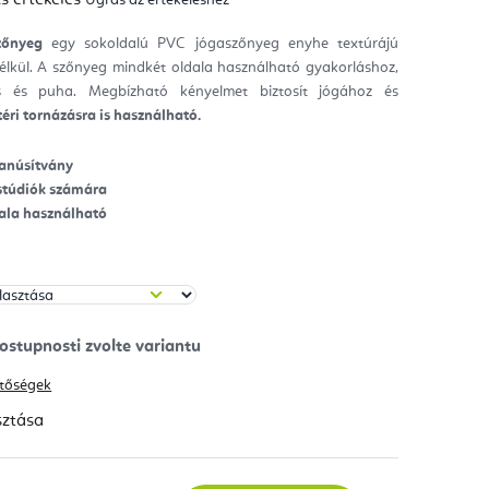
mék
gos
kelése
zőnyeg
egy sokoldalú PVC jógaszőnyeg enyhe textúrájú
élkül.
A szőnyeg mindkét oldala használható gyakorláshoz,
ag.
s és puha.
Megbízható kényelmet biztosít jógához és
téri tornázásra is használható.
anúsítvány
astúdiók számára
ala használható
hetőségek
sztása