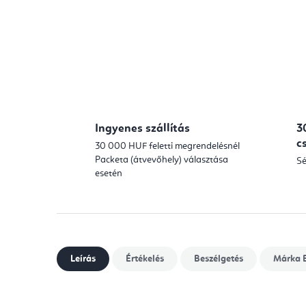
Ingyenes szállítás
3
c
30 000 HUF feletti megrendelésnél
Packeta (átvevőhely) választása
Sé
esetén
Leírás
Értékelés
Beszélgetés
Márka
B