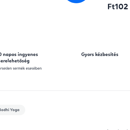
Ft102
Egységár:
0 napos ingyenes
Gyors kézbesítés
serelehetőség
rtetlen termék esetében
odhi Yoga