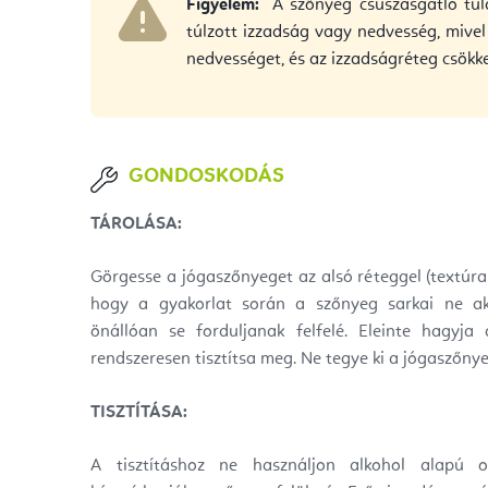
Figyelem:
A szőnyeg csúszásgátló tul
túlzott izzadság vagy nedvesség, mivel
nedvességet, és az izzadságréteg csökk
GONDOSKODÁS
TÁROLÁSA:
Görgesse a jógaszőnyeget az alsó réteggel (textúra né
hogy a gyakorlat során a szőnyeg sarkai ne a
önállóan se forduljanak felfelé. Eleinte hagyja
rendszeresen tisztítsa meg. Ne tegye ki a jógaszőny
TISZTÍTÁSA:
A tisztításhoz ne használjon alkohol alapú o