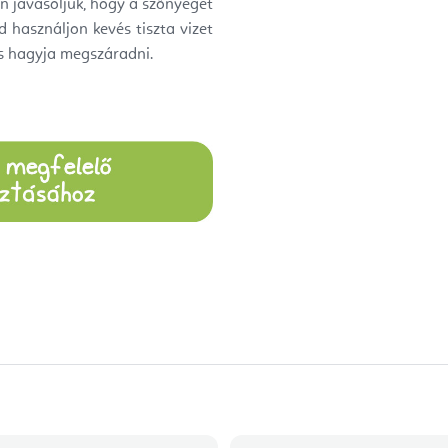
én javasoljuk, hogy a szőnyeget
 használjon kevés tiszta vizet
s hagyja megszáradni.