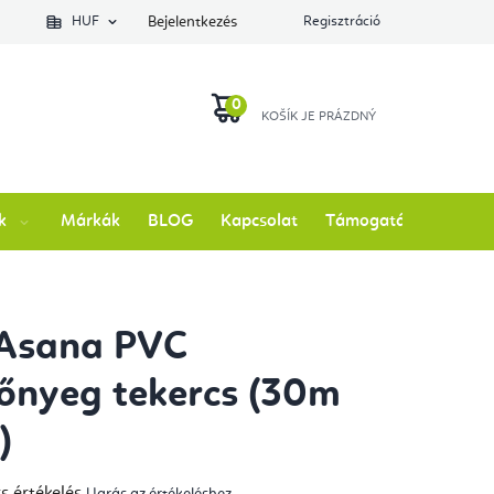
lés állapotát
HUF
Bejelentkezés
Regisztráció
KOSÁR
k
Márkák
BLOG
Kapcsolat
Támogatás
 Asana PVC
őnyeg tekercs (30m
)
s értékelés
Ugrás az értékeléshez