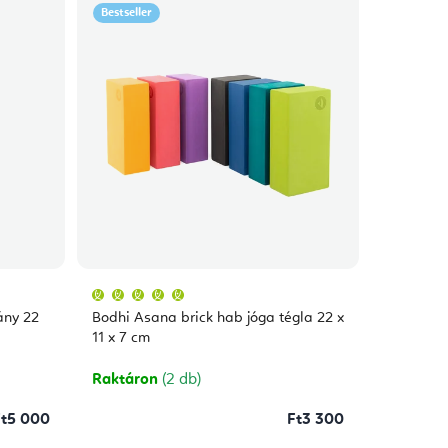
Bestseller
A
termék
átlagos
ány 22
Bodhi Asana brick hab jóga tégla 22 x
értékelése
5-
11 x 7 cm
ből
5,0
csillag.
Raktáron
(2 db)
t5 000
Ft3 300