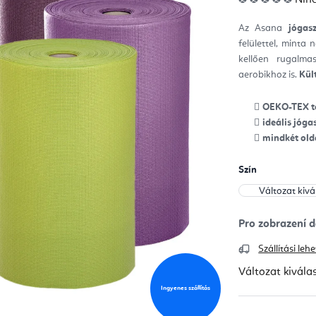
ter
átla
érté
Az Asana
jógas
5-
ből
felülettel, minta n
0,0
csill
kellően rugalma
aerobikhoz is.
Kül
OEKO-TEX t
ideális jóg
mindkét old
Szín
Szállítási le
Változat kivála
Ingyenes szállítás