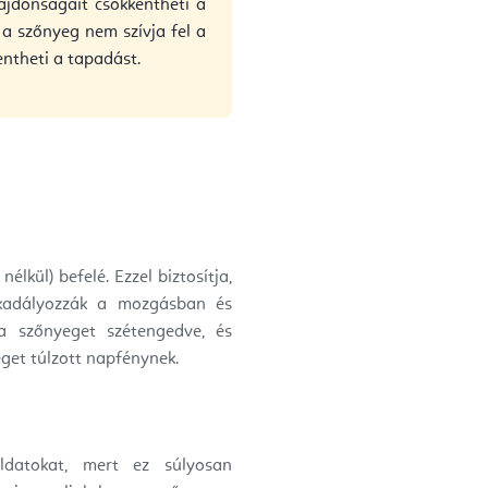
ajdonságait csökkentheti a
 a szőnyeg nem szívja fel a
entheti a tapadást.
lkül) befelé. Ezzel biztosítja,
kadályozzák a mozgásban és
 a szőnyeget szétengedve, és
eget túlzott napfénynek.
ldatokat, mert ez súlyosan