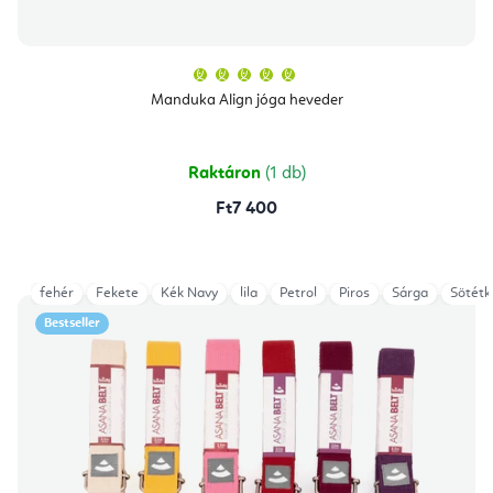
A
termék
átlagos
Manduka Align jóga heveder
értékelése
5-
ből
5,0
csillag.
Raktáron
(1 db)
Ft7 400
fehér
Fekete
Kék Navy
lila
Petrol
Piros
Sárga
Sötétk
Bestseller