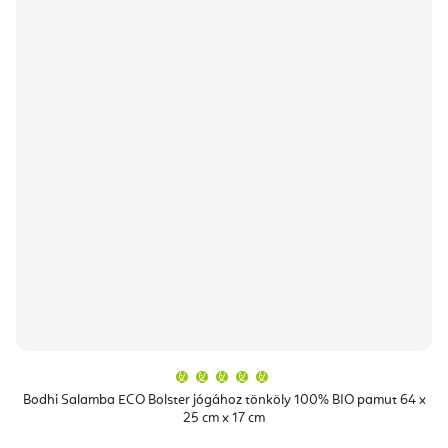
A
termék
átlagos
Bodhi Salamba ECO Bolster jógához tönköly 100% BIO pamut 64 x
értékelése
25 cm x 17 cm
5-
ből
5,0