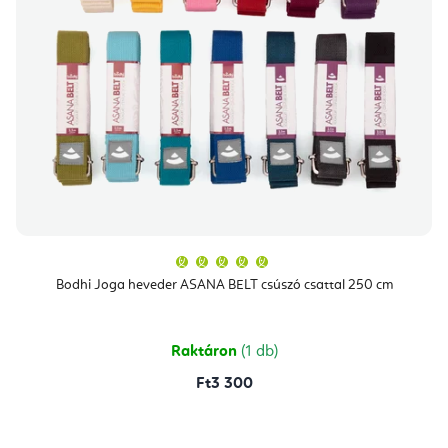
A
termék
átlagos
Bodhi Joga heveder ASANA BELT csúszó csattal 250 cm
értékelése
5-
ből
5,0
csillag.
Raktáron
(1 db)
Ft3 300