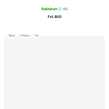
ből
5,0
csillag.
Raktáron
(2 db)
Ft4 800
Bézs
Fekete
lila