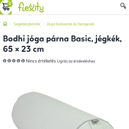
Ugrás
KOSÁR
a
fő
Kezdőlap
Segédeszközök
Jóga bolsterek és hengerek
tartalomhoz
Bodhi jóga párna Basic, jégkék,
65 × 23 cm
A
Nincs értékelés
Ugrás az értékeléshez
termék
átlagos
értékelése
5-
ből
0,0
csillag.