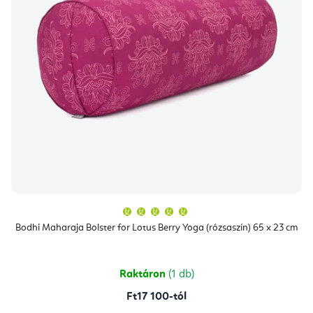
A
termék
átlagos
Bodhi Maharaja Bolster for Lotus Berry Yoga (rózsaszín) 65 x 23 cm
értékelése
5-
ből
5,0
csillag.
Raktáron
(1 db)
Ft17 100-tól