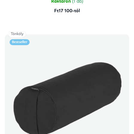
Raktáron
(1 db)
Ft17 100-tól
Tönköly
Bestseller