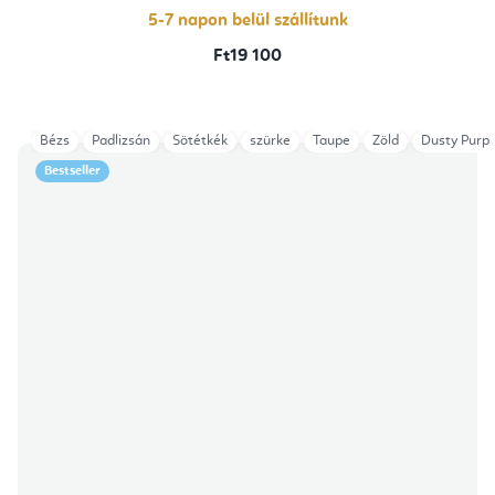
csillag.
5-7 napon belül szállítunk
Ft19 100
Bézs
Padlizsán
Sötétkék
szürke
Taupe
Zöld
Dusty Purpl
Bestseller