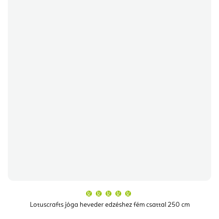
A
termék
átlagos
Lotuscrafts jóga heveder edzéshez fém csattal 250 cm
értékelése
5-