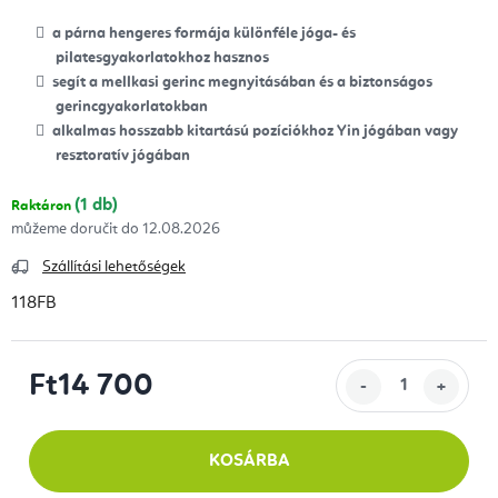
a párna hengeres formája különféle jóga- és
pilatesgyakorlatokhoz hasznos
segít a mellkasi gerinc megnyitásában és a biztonságos
gerincgyakorlatokban
alkalmas hosszabb kitartású pozíciókhoz Yin jógában vagy
resztoratív jógában
(1 db)
Raktáron
12.08.2026
Szállítási lehetőségek
118FB
Ft14 700
Egységár:
KOSÁRBA