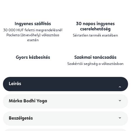
Ingyenes szállítás
30 napos ingyenes
cserelehetőség
30 000 HUF feletti megrendelésnél
Packeta (átvevőhely) választása
Sértetlen termék esetében
esetén
Gyors kézbesítés
Szakmai tanácsadás
Szakértői segítség a választásban
Leírás
Márka
Bodhi Yoga
Beszélgetés