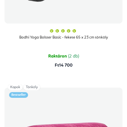
A
termék
átlagos
Bodhi Yoga Bolster Basic - fekete 65 x 23 cm tönköly
értékelése
5-
ből
5,0
csillag.
Raktáron
(2 db)
Ft14 700
Kapok
Tönköly
Bestseller