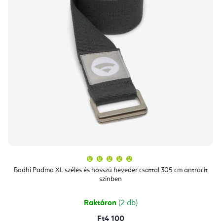
A
termék
átlagos
Bodhi Padma XL széles és hosszú heveder csattal 305 cm antracit
értékelése
színben
5-
ből
5,0
csillag.
Raktáron
(2 db)
Ft4 100