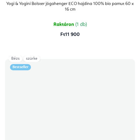
Yogi & Yogini Bolster jógahenger ECO hajdina 100% bio pamut 60 x
16 cm
Raktáron
(1 db)
Ft11 900
Bézs
szürke
Bestseller