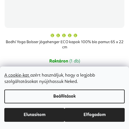
A
termék
átlagos
Bodhi Yoga Bolster jógahenger ECO kapok 100% bio pamut 65 x 22
értékelése
cm
5-
ből
5,0
csillag.
Raktáron
(1 db)
Ft19 100-tól
A cookie-kat
azért használjuk, hogy a legjobb
szolgáltatásokat nyújthassuk Neked.
Bézs
Kék
lila
szürke
Zöld
Beállítások
Elutasítom
Elfogadom