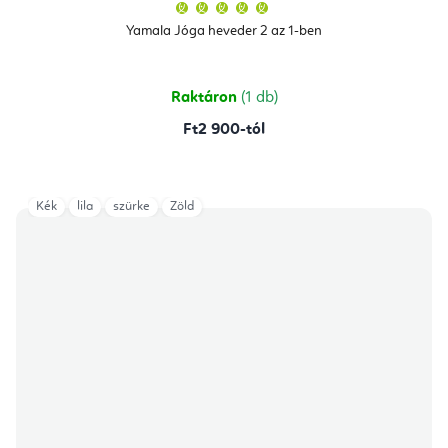
A
termék
átlagos
Yamala Jóga heveder 2 az 1-ben
értékelése
5-
ből
5,0
csillag.
Raktáron
(1 db)
Ft2 900-tól
Kék
lila
szürke
Zöld