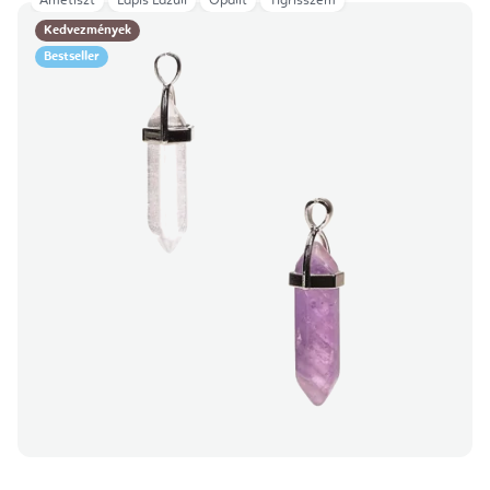
Ametiszt
Lapis Lazuli
Opalit
Tigrisszem
Kedvezmények
Bestseller