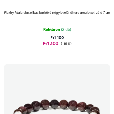
Flexity Mala elasztikus karkötő négylevelű lóhere amulettel, zöld 7 cm
Raktáron
(2 db)
Ft1 100
Ft1 300
(–15 %)