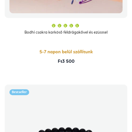
A
termék
átlagos
Bodhi csakra karkötő féldrágakővel és ezüsttel
értékelése
5-
ből
5,0
csillag.
5-7 napon belül szállítunk
Ft3 500
Bestseller