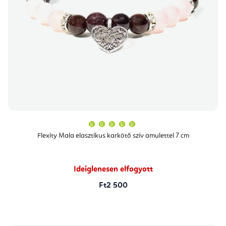
A
termék
átlagos
Flexity Mala elasztikus karkötő szív amulettel 7 cm
értékelése
5-
ből
5,0
csillag.
Ideiglenesen elfogyott
Ft2 500