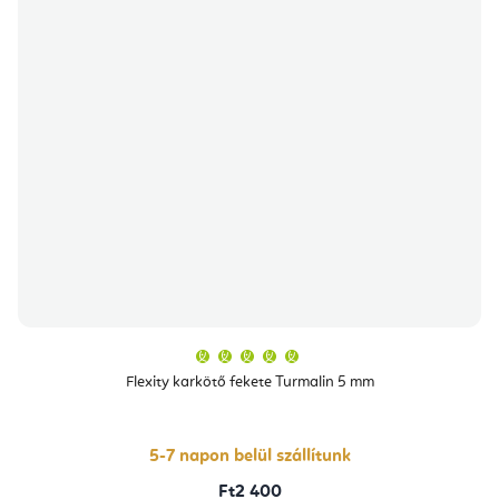
A
termék
átlagos
Flexity karkötő fekete Turmalin 5 mm
értékelése
5-
ből
5,0
csillag.
5-7 napon belül szállítunk
Ft2 400