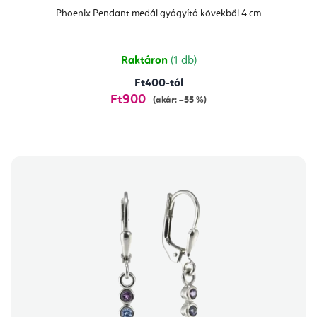
Phoenix Pendant medál gyógyító kövekből 4 cm
Raktáron
(1 db)
Ft400-tól
Ft900
(akár: –55 %)