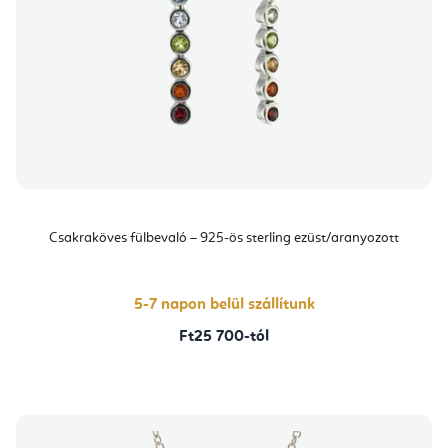
Csakraköves fülbevaló – 925-ös sterling ezüst/aranyozott
5-7 napon belül szállítunk
Ft25 700-tól