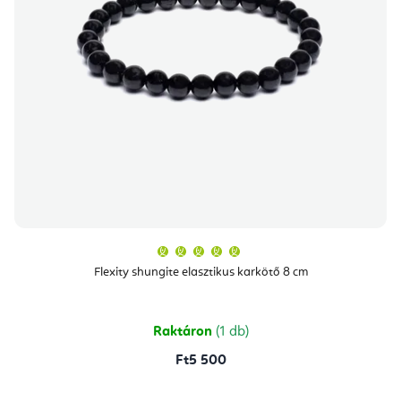
A
termék
átlagos
Flexity shungite elasztikus karkötő 8 cm
értékelése
5-
ből
5,0
csillag.
Raktáron
(1 db)
Ft5 500