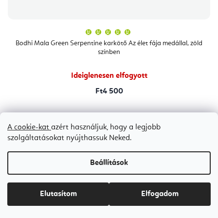
A
termék
átlagos
Bodhi Mala Green Serpentine karkötő Az élet fája medállal, zöld
értékelése
színben
5-
ből
5,0
csillag.
Ideiglenesen elfogyott
Ft4 500
A cookie-kat
azért használjuk, hogy a legjobb
szolgáltatásokat nyújthassuk Neked.
Bestseller
Beállítások
Elutasítom
Elfogadom