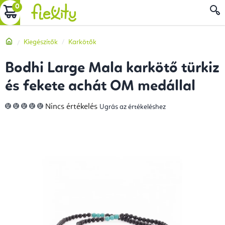
Ugrás
KOSÁR
a
fő
Kezdőlap
Kiegészítők
Karkötők
tartalomhoz
Bodhi Large Mala karkötő türkiz
és fekete achát OM medállal
A
Nincs értékelés
Ugrás az értékeléshez
termék
átlagos
értékelése
5-
ből
0,0
csillag.