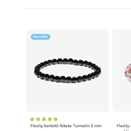
Bestseller
A
termék
átlagos
Flexity karkötő fekete Turmalin 5 mm
Flexity
értékelése