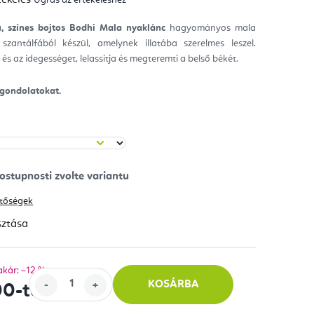
mék
gos
kelése
tú, színes bojtos Bodhi Mala nyaklánc
hagyományos mala
szantálfából készül, amelynek illatába szerelmes leszel.
ag.
 és az idegességet, lelassítja és megteremti a belső békét.
z gondolatokat.
hetőségek
sztása
akár: –12 %
KOSÁRBA
00
-tól