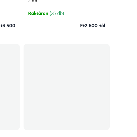
5-
2 db
ből
5,0
csillag.
Raktáron
(>5 db)
Ft3 500
Ft2 600-tól