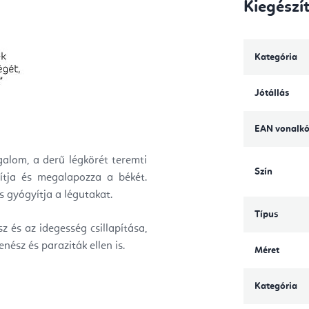
Kiegészí
Kategória
Jótállás
EAN vonalk
galom, a derű légkörét teremti
Szín
sítja és megalapozza a békét.
és gyógyítja a légutakat.
Típus
z és az idegesség csillapítása,
nész és paraziták ellen is.
Méret
Kategória