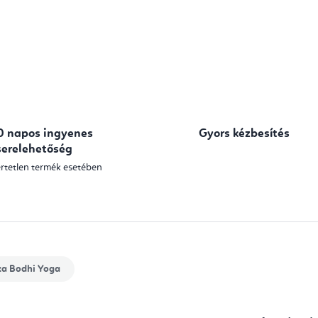
0 napos ingyenes
Gyors kézbesítés
serelehetőség
rtetlen termék esetében
ka
Bodhi Yoga