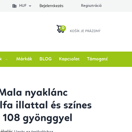
lés állapotát
HUF
Bejelentkezés
Regisztráció
KOSÁR
k
Márkák
BLOG
Kapcsolat
Támogatás
Mala nyaklánc
fa illattal és színes
l 108 gyönggyel
tékelés
Ugrás az értékeléshez