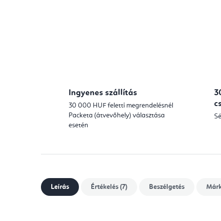
Ingyenes szállítás
3
c
30 000 HUF feletti megrendelésnél
Packeta (átvevőhely) választása
Sé
esetén
Leírás
Értékelés (7)
Beszélgetés
Már