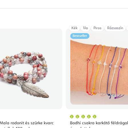
Kék
lila
Piros
Rózsaszín
Bestseller
A
termék
átlagos
 Mala rodonit és szürke kvarc
Bodhi csakra karkötő féldrága
értékelése