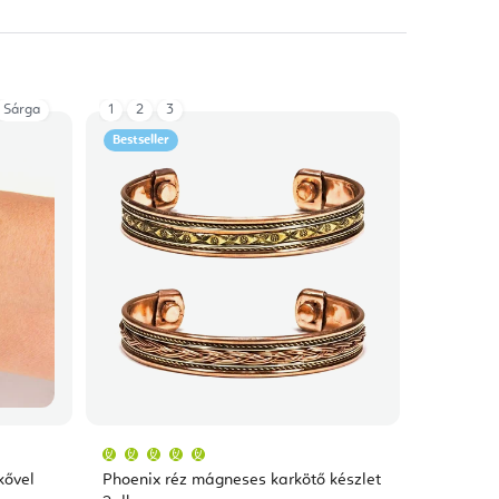
Sárga
1
2
3
Bestseller
A
termék
átlagos
kővel
Phoenix réz mágneses karkötő készlet
értékelése