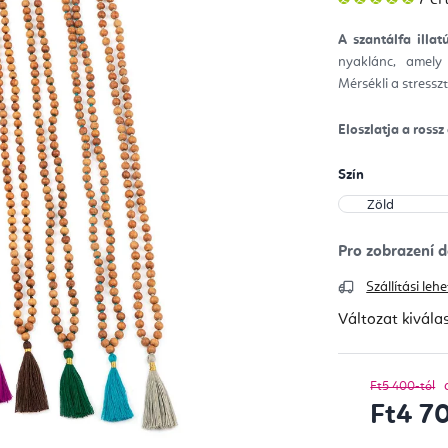
ter
átla
érté
A szantálfa illa
5-
ből
nyaklánc, amely 
5,0
csill
Mérsékli a stresszt
Eloszlatja a ross
Szín
Szállítási le
Változat kivála
Ft5 400-tól
Ft4 7
Egységár: