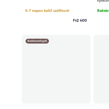
5-
nyaklán
ből
5,0
csillag.
5-7 napon belül szállítunk
Raktá
Ft2 400
Kedvezmények