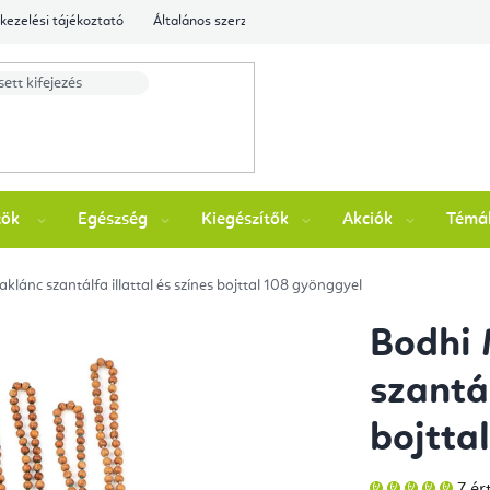
kezelési tájékoztató
Általános szerződési feltételek
Ellenőrizze a rende
zök
Egészség
Kiegészítők
Akciók
Témá
klánc szantálfa illattal és színes bojttal 108 gyönggyel
Bodhi 
szantál
bojtta
A
7 ér