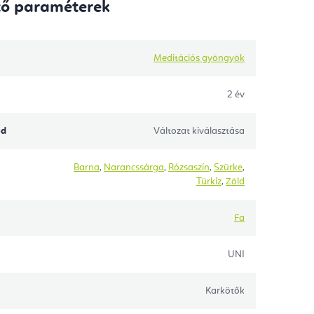
tő paraméterek
Meditációs gyöngyök
2 év
ód
Változat kiválasztása
Barna
,
Narancssárga
,
Rózsaszín
,
Szürke
,
Türkiz
,
Zöld
Fa
UNI
Karkötők