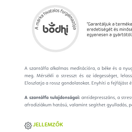
A szantálfa alkalmas meditációra, a béke és a nyu
meg. Mérsékli a stresszt és az idegességet, lelas
Eloszlatja a rossz gondolatokat. Enyhíti a fejfájást 
A szantálfa tulajdonságai:
antidepresszáns, a stress
afrodiziákum hatású, valamint segíthet gyulladás, pe
JELLEMZŐK