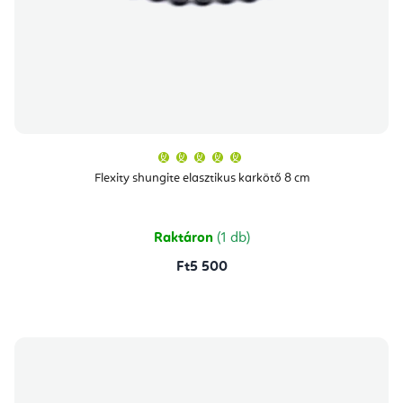
A
termék
átlagos
Flexity shungite elasztikus karkötő 8 cm
értékelése
5-
ből
5,0
csillag.
Raktáron
(1 db)
Ft5 500