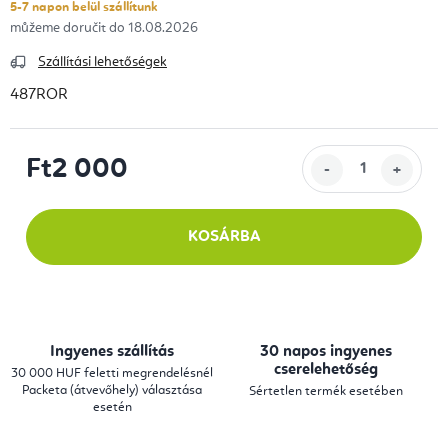
5-7 napon belül szállítunk
18.08.2026
Szállítási lehetőségek
487ROR
Ft2 000
Egységár:
KOSÁRBA
Ingyenes szállítás
30 napos ingyenes
cserelehetőség
30 000 HUF feletti megrendelésnél
Packeta (átvevőhely) választása
Sértetlen termék esetében
esetén