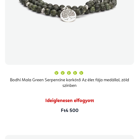
A
termék
átlagos
Bodhi Mala Green Serpentine karkötő Az élet fája medállal, zöld
értékelése
színben
5-
ből
5,0
csillag.
Ideiglenesen elfogyott
Ft4 500