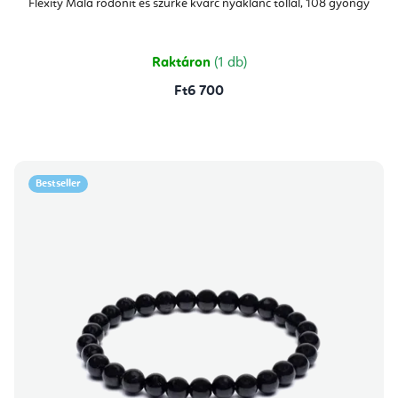
Flexity Mala rodonit és szürke kvarc nyaklánc tollal, 108 gyöngy
Raktáron
(1 db)
Ft6 700
Bestseller