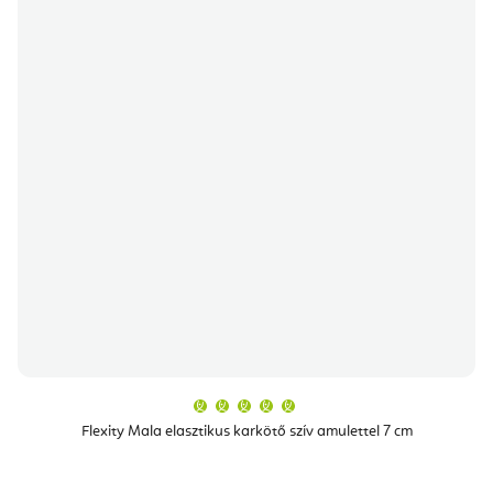
A
termék
átlagos
Flexity Mala elasztikus karkötő szív amulettel 7 cm
értékelése
5-
ből
5,0