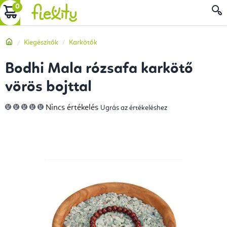
Ugrás
KOSÁR
a
fő
Kezdőlap
Kiegészítők
Karkötők
tartalomhoz
Bodhi Mala rózsafa karkötő
vörös bojttal
A
Nincs értékelés
Ugrás az értékeléshez
termék
átlagos
értékelése
5-
ből
0,0
csillag.