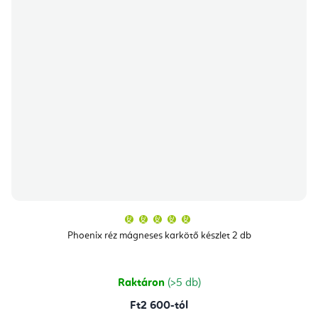
A
termék
átlagos
Phoenix réz mágneses karkötő készlet 2 db
értékelése
5-
ből
5,0
csillag.
Raktáron
(>5 db)
Ft2 600-tól