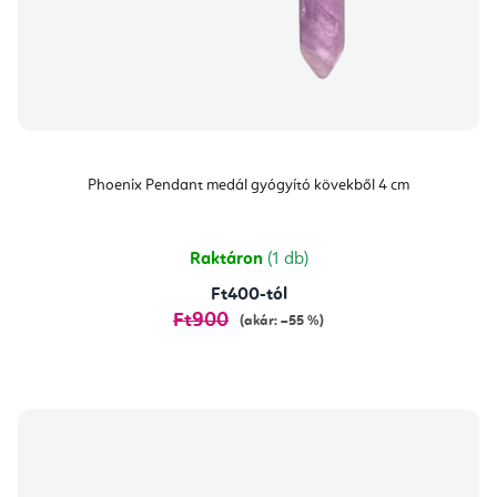
Phoenix Pendant medál gyógyító kövekből 4 cm
Raktáron
(1 db)
Ft400-tól
Ft900
(akár: –55 %)