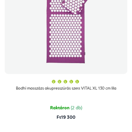
A
termék
átlagos
Bodhi masszázs akupresszúrás szett VITAL XL 130 cm lila
értékelése
5-
ből
5,0
csillag.
Raktáron
(2 db)
Ft19 300