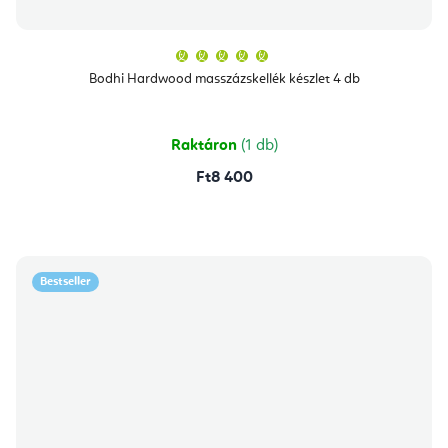
A
termék
átlagos
Bodhi Hardwood masszázskellék készlet 4 db
értékelése
5-
ből
5,0
csillag.
Raktáron
(1 db)
Ft8 400
Bestseller