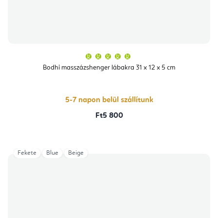
A
termék
átlagos
Bodhi masszázshenger lábakra 31 x 12 x 5 cm
értékelése
5-
ből
5,0
csillag.
5-7 napon belül szállítunk
Ft5 800
Fekete
Blue
Beige