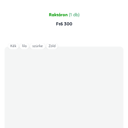
5-
ből
5,0
csillag.
Raktáron
(1 db)
Ft6 300
Kék
lila
szürke
Zöld