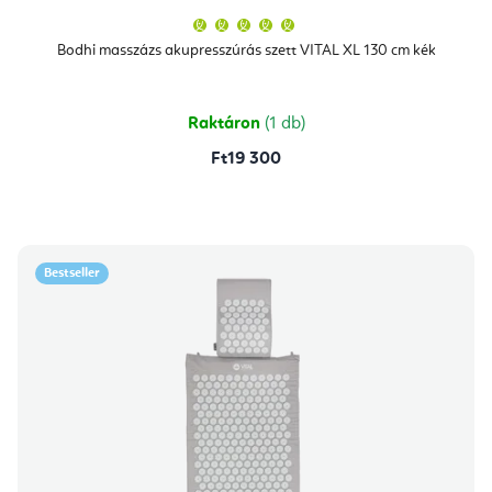
A
termék
átlagos
Bodhi masszázs akupresszúrás szett VITAL XL 130 cm kék
értékelése
5-
ből
5,0
csillag.
Raktáron
(1 db)
Ft19 300
Bestseller