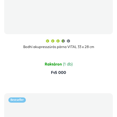
A
termék
átlagos
Bodhi akupresszúrás párna VITAL 33 x 28 cm
értékelése
5-
ből
3,7
csillag.
Raktáron
(1 db)
Ft5 000
Bestseller