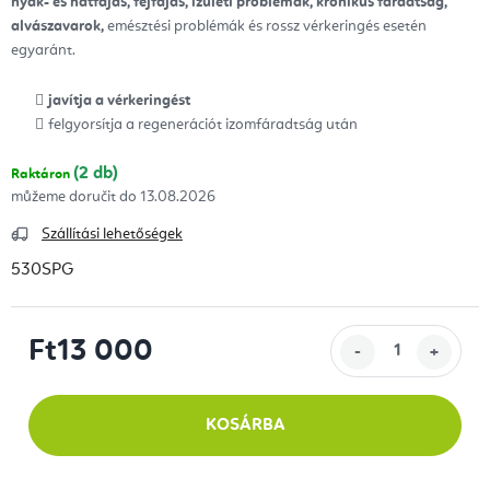
nyak- és hátfájás, fejfájás, ízületi problémák, krónikus fáradtság,
alvászavarok,
emésztési problémák és rossz vérkeringés esetén
egyaránt.
javítja a vérkeringést
felgyorsítja a regenerációt izomfáradtság után
(2 db)
Raktáron
13.08.2026
Szállítási lehetőségek
530SPG
Ft13 000
Egységár:
KOSÁRBA