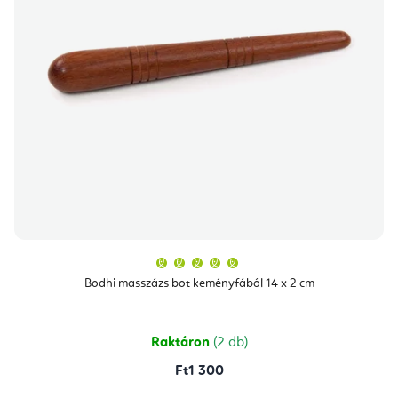
A
termék
átlagos
Bodhi masszázs bot keményfából 14 x 2 cm
értékelése
5-
ből
5,0
csillag.
Raktáron
(2 db)
Ft1 300