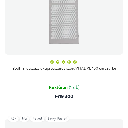
A
termék
átlagos
Bodhi masszázs akupresszúrás szett VITAL XL 130 cm szürke
értékelése
5-
ből
5,0
csillag.
Raktáron
(1 db)
Ft19 300
Kék
lila
Petrol
Spiky Petrol