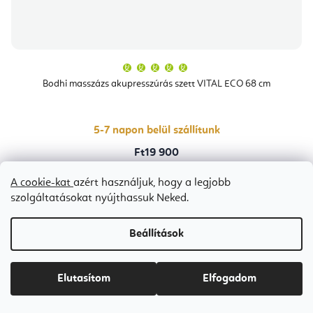
A
termék
átlagos
Bodhi masszázs akupresszúrás szett VITAL ECO 68 cm
értékelése
5-
ből
5,0
csillag.
5-7 napon belül szállítunk
Ft19 900
A cookie-kat
azért használjuk, hogy a legjobb
szolgáltatásokat nyújthassuk Neked.
Kék
lila
Beállítások
Elutasítom
Elfogadom