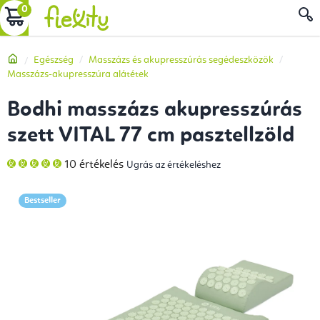
Ugrás
KOSÁR
a
fő
Kezdőlap
Egészség
Masszázs és akupresszúrás segédeszközök
tartalomhoz
Masszázs-akupresszúra alátétek
Bodhi masszázs akupresszúrás
szett VITAL 77 cm pasztellzöld
A
10 értékelés
Ugrás az értékeléshez
termék
átlagos
értékelése
5-
Bestseller
ből
5,0
csillag.