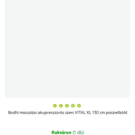
A
termék
átlagos
Bodhi masszázs akupresszúrás szett VITAL XL 130 cm pasztellzöld
értékelése
5-
ből
5,0
csillag.
Raktáron
(1 db)