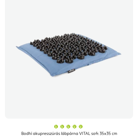
A
termék
átlagos
Bodhi akupresszúrás lábpárna VITAL soft 35x35 cm
értékelése