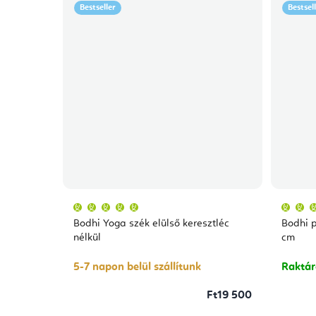
Bestseller
Bestsel
A
termék
átlagos
Bodhi Yoga szék elülső keresztléc
Bodhi 
értékelése
5-
nélkül
cm
ből
5,0
csillag.
5-7 napon belül szállítunk
Raktá
Ft19 500