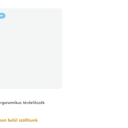
e
Anthracite
ler
rgonomikus térdelőszék
on belül szállítunk