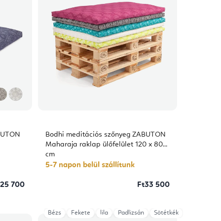
ABUTON
Bodhi meditációs szőnyeg ZABUTON
Maharaja raklap ülőfelület 120 x 80
cm
5-7 napon belül szállítunk
t25 700
Ft33 500
Bézs
Fekete
lila
Padlizsán
Sötétkék
szürke
T