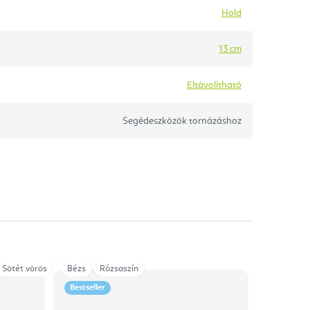
Hold
13 cm
Eltávolítható
Segédeszközök tornázáshoz
Sötét vörös
Sötétkék
Bézs
Rózsaszín
Taupe
Zöld
Bestseller