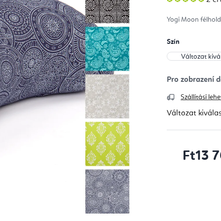
ter
átla
érté
Yogi Moon félhold
5-
ből
5,0
csill
Szín
Szállítási le
Változat kivála
Ft13 
Egységár: