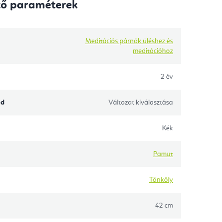
tő paraméterek
Meditációs párnák üléshez és
meditációhoz
2 év
ód
Változat kiválasztása
Kék
Pamut
Tönköly
42 cm