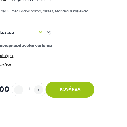
mék
gos
kelése
 alakú meditációs párna, díszes,
Maharaja kollekció.
ag.
hetőségek
sztása
700
KOSÁRBA