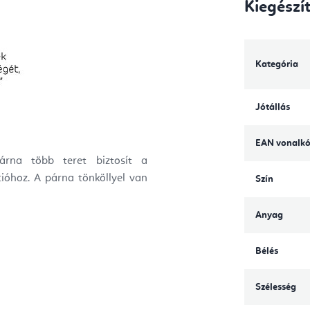
Kiegészí
Kategória
Jótállás
EAN vonalk
árna több teret biztosít a
ióhoz. A párna tönköllyel van
Szín
Anyag
Bélés
Szélesség