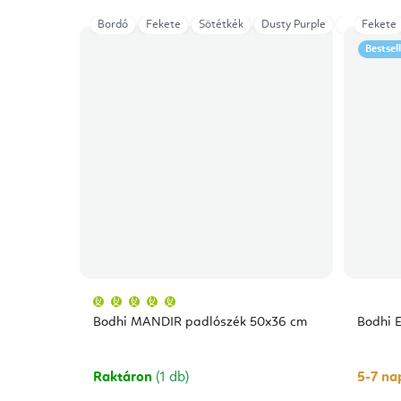
Bordó
Fekete
Sötétkék
Dusty Purple
Light Taup
Fekete
Bestsel
A
termék
átlagos
Bodhi MANDIR padlószék 50x36 cm
Bodhi E
értékelése
5-
ből
5,0
csillag.
Raktáron
(1 db)
5-7 nap