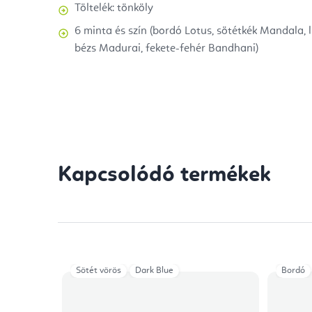
Töltelék: tönköly
6 minta és szín (bordó Lotus, sötétkék Mandala, l
bézs Madurai, fekete-fehér Bandhani)
Kapcsolódó termékek
Sötét vörös
Dark Blue
Bordó