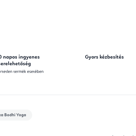
0 napos ingyenes
Gyors kézbesítés
serelehetőség
rtetlen termék esetében
ka
Bodhi Yoga