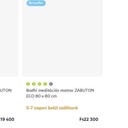
Bestseller
A
termék
átlagos
ABUTON
Bodhi meditációs matrac ZABUTON
értékelése
5-
ECO 80 x 80 cm
ből
4,0
csillag.
5-7 napon belül szállítunk
t19 400
Ft22 300