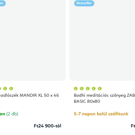
ler
Bestseller
A
A
termék
termék
átlagos
átlagos
padlószék MANDIR XL 50 x 46
Bodhi meditációs szőnyeg Z
értékelése
értékelése
5-
5-
BASIC 80x80
ből
ből
5,0
5,0
csillag.
csillag.
ron
(2 db)
5-7 napon belül szállítunk
Ft24 900-tól
F