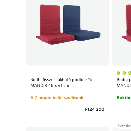
Bodhi összecsukható padlószék
Bodhi 
MANDIR 48 x 41 cm
5-7 napon belül szállítunk
Raktá
Ft24 200
Sötétké