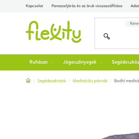
Ugrás
Kapcsolat
Panaszeljárás és az áruk visszaszállítása
Adat
a
fő
tartalomhoz
Ruházat
Jógaszőnyegek
Segédeszkö
Kezdőlap
Segédeszközök
Meditációs párnák
Bodhi medit