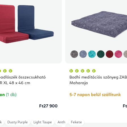
A
A
termék
termék
átlagos
átlagos
padlószék összecsukható
Bodhi meditációs szőnyeg Z
értékelése
értékelése
5-
5-
MANDIR XL 48 x 46 cm
Maharaja
ből
ből
5,0
5,0
csillag.
csillag.
ron
(1 db)
5-7 napon belül szállítunk
Ft27 900
F
k
Dusty Purple
Light Taupe
Anthracite
Fekete