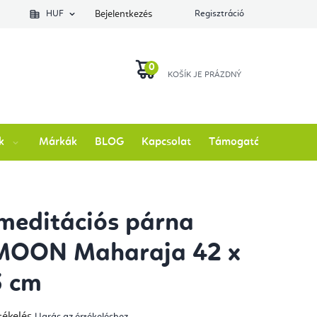
lés állapotát
HUF
Bejelentkezés
Regisztráció
KOSÁR
k
Márkák
BLOG
Kapcsolat
Támogatás
meditációs párna
MOON Maharaja 42 x
3 cm
tékelés
Ugrás az értékeléshez