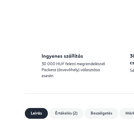
Ingyenes szállítás
3
c
30 000 HUF feletti megrendelésnél
Packeta (átvevőhely) választása
Sé
esetén
Leírás
Értékelés (2)
Beszélgetés
Már