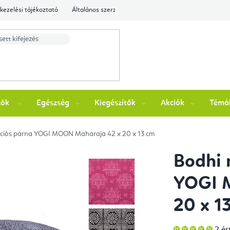
kezelési tájékoztató
Általános szerződési feltételek
Ellenőrizze a rende
zök
Egészség
Kiegészítők
Akciók
Témá
ációs párna YOGI MOON Maharaja 42 x 20 x 13 cm
Bodhi 
YOGI 
20 x 1
A
2 ér