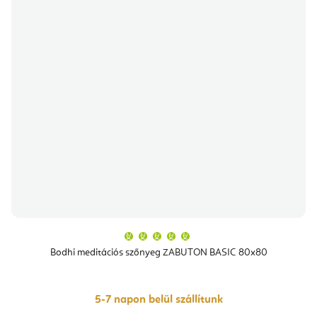
A
termék
átlagos
Bodhi meditációs szőnyeg ZABUTON BASIC 80x80
értékelése
5-
ből
5,0
csillag.
5-7 napon belül szállítunk