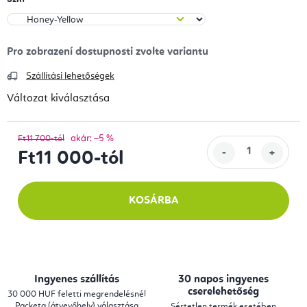
Szállítási lehetőségek
Változat kiválasztása
akár: –5 %
Ft11 700-tól
Ft11 000
-tól
Egységár:
KOSÁRBA
Ingyenes szállítás
30 napos ingyenes
cserelehetőség
30 000 HUF feletti megrendelésnél
Packeta (átvevőhely) választása
Sértetlen termék esetében