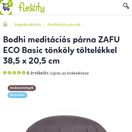
Ugrás
KOSÁR
a
fő
Kezdőlap
Segédeszközök
Meditációs párnák
tartalomhoz
Bodhi meditációs párna ZAFU
ECO Basic tönköly töltelékkel
38,5 x 20,5 cm
A
8 értékelés
Ugrás az értékeléshez
termék
átlagos
értékelése
5-
Kedvezmények
ből
5,0
Bestseller
csillag.