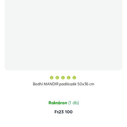
A
termék
átlagos
Bodhi MANDIR padlószék 50x36 cm
értékelése
5-
ből
5,0
csillag.
Raktáron
(1 db)
Ft23 100