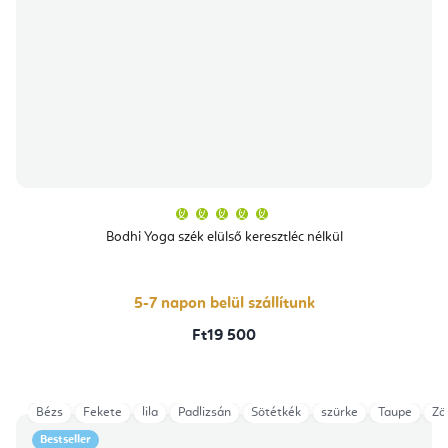
A
termék
átlagos
Bodhi Yoga szék elülső keresztléc nélkül
értékelése
5-
ből
5,0
csillag.
5-7 napon belül szállítunk
Ft19 500
Bézs
Fekete
lila
Padlizsán
Sötétkék
szürke
Taupe
Zö
Bestseller