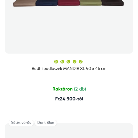
A
termék
átlagos
Bodhi padlószék MANDIR XL 50 x 46 cm
értékelése
5-
ből
5,0
csillag.
Raktáron
(2 db)
Ft24 900-tól
Sötét vörös
Dark Blue