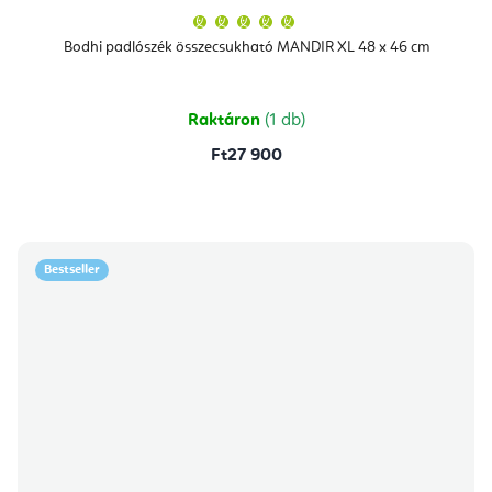
A
termék
átlagos
Bodhi padlószék összecsukható MANDIR XL 48 x 46 cm
értékelése
5-
ből
5,0
csillag.
Raktáron
(1 db)
Ft27 900
Bestseller