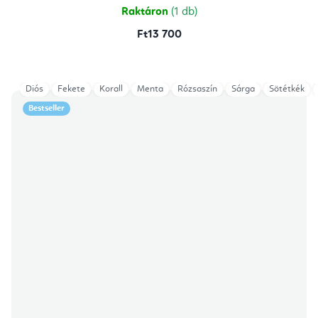
csillag.
Raktáron
(1 db)
Ft13 700
Diós
Fekete
Korall
Menta
Rózsaszín
Sárga
Sötétkék
Bestseller