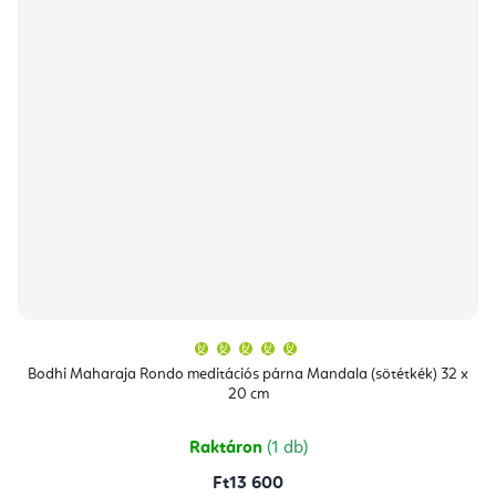
A
termék
átlagos
Bodhi Maharaja Rondo meditációs párna Mandala (sötétkék) 32 x
értékelése
20 cm
5-
ből
5,0
csillag.
Raktáron
(1 db)
Ft13 600