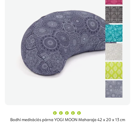
A
termék
átlagos
Bodhi meditációs párna YOGI MOON Maharaja 42 x 20 x 13 cm
értékelése
5-
ből
5,0