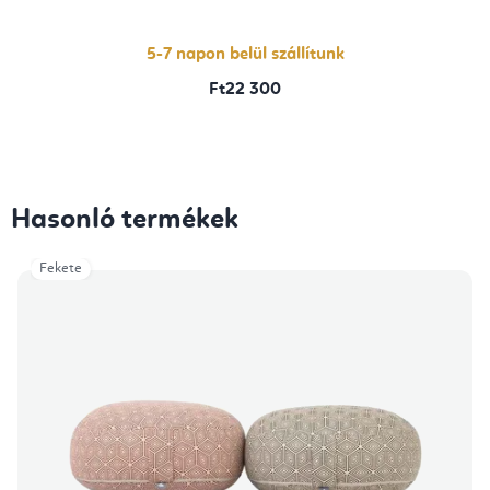
5-
ből
4,0
csillag.
5-7 napon belül szállítunk
Ft22 300
Hasonló termékek
Fekete