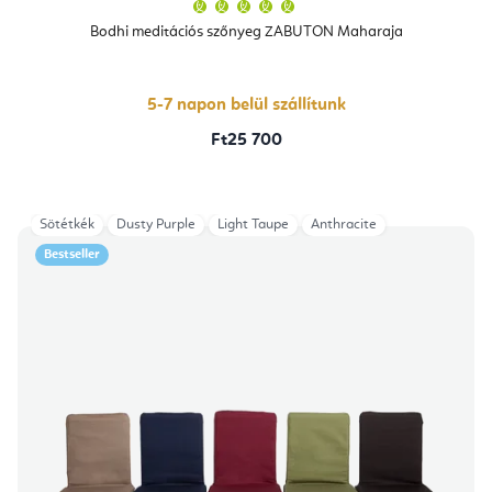
A
termék
átlagos
Bodhi meditációs szőnyeg ZABUTON Maharaja
értékelése
5-
ből
5,0
csillag.
5-7 napon belül szállítunk
Ft25 700
Sötétkék
Dusty Purple
Light Taupe
Anthracite
Bestseller