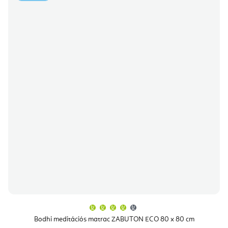
A
termék
átlagos
Bodhi meditációs matrac ZABUTON ECO 80 x 80 cm
értékelése