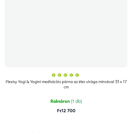
A
termék
átlagos
Flexity Yogi & Yogini meditációs párna az élet virága mintával 33 x 17
értékelése
cm
5-
ből
5,0
csillag.
Raktáron
(1 db)
Ft12 700