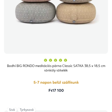
A
termék
átlagos
Bodhi BIG RONDO meditációs párna Classic SATKA 38,5 x 18,5 cm
értékelése
tönköly töltelék
5-
ből
5,0
csillag.
5-7 napon belül szállítunk
Ft17 100
Sivá
Tyrkysová