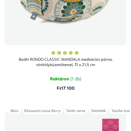
A
termék
átlagos
Bodhi RONDO CLASSIC MANDALA meditációs párna,
értékelése
tönkölybúzatöltettel, 31 x 21,5 cm
5-
ből
5,0
csillag.
Raktáron
(1 db)
Ft17 100
Bézs
Rózsaszín Lotus Berry
Sötét vörös
Sötétkék
Szürke-bar