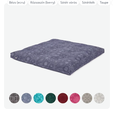
Bézs (ecru)
Rózsaszín (berry)
Sötét vörös
Sötétkék
Taupe