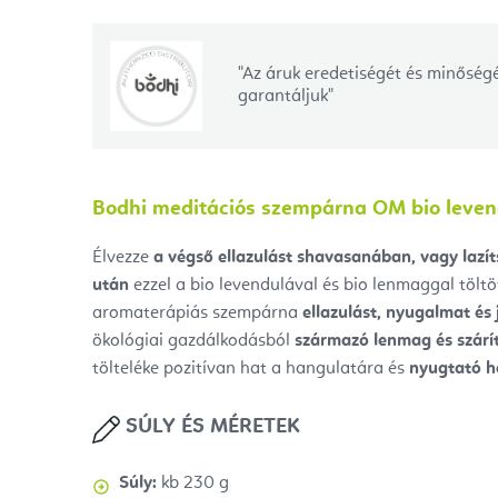
"Az áruk eredetiségét és minőségé
garantáljuk"
Bodhi meditációs szempárna OM bio leven
Élvezze
a végső ellazulást shavasanában, vagy lazí
után
ezzel a bio levendulával és bio lenmaggal töltö
aromaterápiás szempárna
ellazulást, nyugalmat és 
ökológiai gazdálkodásból
származó lenmag és szárít
tölteléke pozitívan hat a hangulatára és
nyugtató h
SÚLY ÉS MÉRETEK
Súly:
kb 230 g