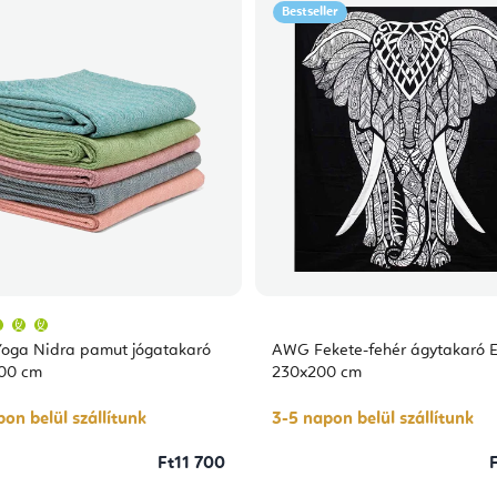
Bestseller
A
termék
átlagos
Yoga Nidra pamut jógatakaró
AWG Fekete-fehér ágytakaró E
értékelése
5-
200 cm
230x200 cm
ből
5,0
csillag.
on belül szállítunk
3-5 napon belül szállítunk
Ft11 700