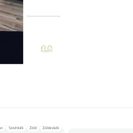
án
Sötétkék
Zöld
Zöldeskék