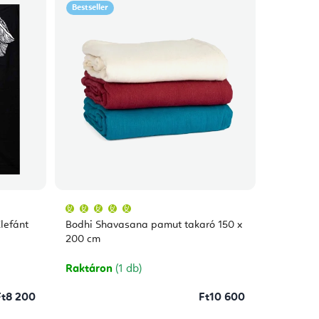
Bestseller
A
termék
átlagos
lefánt
Bodhi Shavasana pamut takaró 150 x
értékelése
5-
200 cm
ből
5,0
csillag.
Raktáron
(1 db)
Ft8 200
Ft10 600