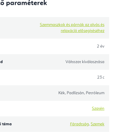
tő paraméterek
Szemmaszkok és párnák az alvás és
relaxáció elősegítéséhez
2 év
ód
Változat kiválasztása
23 c
Kék, Padlizsán, Petróleum
Szatén
i téma
Fáradtság
,
Szemek