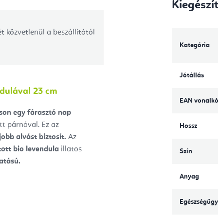
Kiegészí
t közvetlenül a beszállítótól
Kategória
Jótállás
dulával 23 cm
EAN vonalk
tson egy fárasztó nap
tt párnával. Ez az
Hossz
jobb alvást biztosít.
Az
ott bio levendula
illatos
Szín
atású.
Anyag
Egészségügy