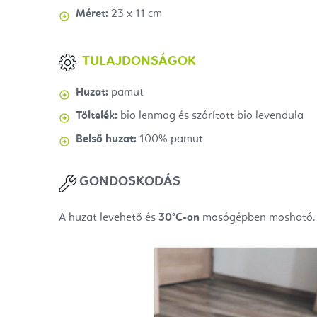
Méret:
23 x 11 cm
TULAJDONSÁGOK
Huzat:
pamut
Töltelék:
bio lenmag és szárított bio levendula
Belső huzat:
100% pamut
GONDOSKODÁS
A huzat levehető és
30°C-on
mosógépben mosható.