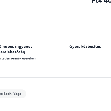
Ft4 4
Egységár:
0 napos ingyenes
Gyors kézbesítés
serelehetőség
rtetlen termék esetében
ka
Bodhi Yoga