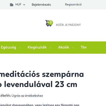
lés állapotát
HUF
Bejelentkezés
Regisztráció
KOSÁR
Egészség
Kiegészítők
Akciók
Témák
M
meditációs szempárna
 levendulával 23 cm
tékelés
Ugrás az értékeléshez
mék
gos
kelése
llazulást shavasanában, vagy lazítson egy fárasztó nap