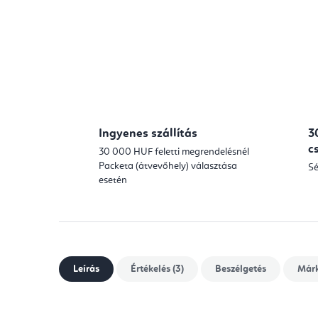
Ingyenes szállítás
3
c
30 000 HUF feletti megrendelésnél
Packeta (átvevőhely) választása
Sé
esetén
Leírás
Értékelés (3)
Beszélgetés
Már