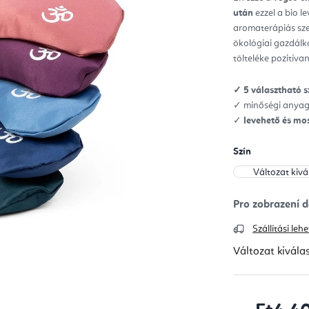
ből
után
ezzel a bio l
5,0
csill
aromaterápiás s
ökológiai gazdál
tölteléke pozitív
✓ 5 választható s
✓ minőségi anyago
✓
levehető és mo
Szín
Szállítási le
Változat kivála