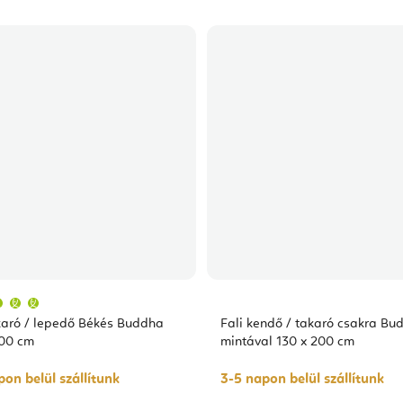
A
termék
átlagos
karó / lepedő Békés Buddha
Fali kendő / takaró csakra Bu
értékelése
5-
200 cm
mintával 130 x 200 cm
ből
5,0
csillag.
on belül szállítunk
3-5 napon belül szállítunk