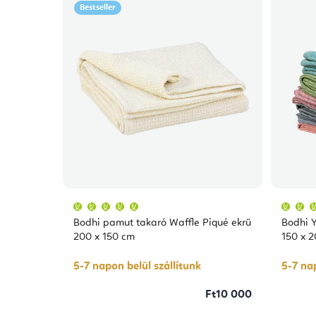
Bestseller
A
termék
átlagos
Bodhi pamut takaró Waffle Piqué ekrü
Bodhi 
értékelése
5-
200 x 150 cm
150 x 
ből
5,0
csillag.
5-7 napon belül szállítunk
5-7 nap
Ft10 000