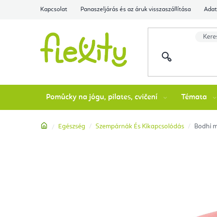
Ugrás
Kapcsolat
Panaszeljárás és az áruk visszaszállítása
Adat
a
fő
tartalomhoz
Pomůcky na jógu, pilates, cvičení
Témata
Kezdőlap
Egészség
Szempárnák És Kikapcsolódás
Bodhi m