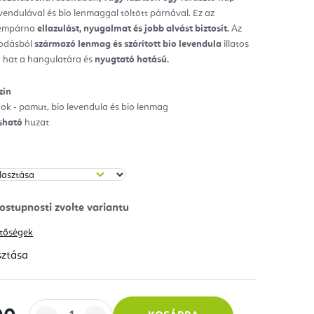
evendulával és bio lenmaggal töltött párnával. Ez az
ag.
zempárna
ellazulást, nyugalmat és jobb alvást biztosít.
Az
kodásból
származó lenmag és szárított bio levendula
illatos
an hat a hangulatára és
nyugtató hatású.
zín
k - pamut, bio levendula és bio lenmag
sható
huzat
hetőségek
sztása