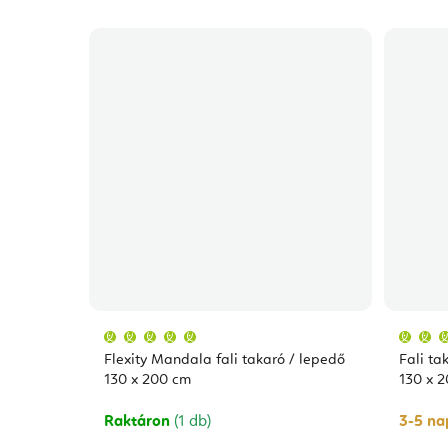
A
termék
átlagos
Flexity Mandala fali takaró / lepedő
Fali ta
értékelése
5-
130 x 200 cm
130 x 
ből
5,0
csillag.
Raktáron
(1 db)
3-5 nap