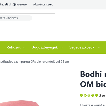
kezelési tájékoztató
Általános szerződési feltételek
Ellenőrizze a rende
Ruházat
Jógaszőnyegek
Segédeszközök
editációs szempárna OM bio levendulával 23 cm
Bodhi 
OM bio
A
3 ér
ter
átla
érté
Élvezze
a végső e
5-