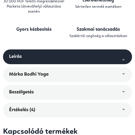
cserelehetőség
30 000 HUF feletti megrendelésnél
Packeta (átvevőhely) választása
Sértetlen termék esetében
esetén
Gyors kézbesítés
Szakmai tanácsadás
Szakértői segítség a választásban
Leírás
Márka
Bodhi Yoga
Beszélgetés
Értékelés (4)
Kapcsolódó termékek