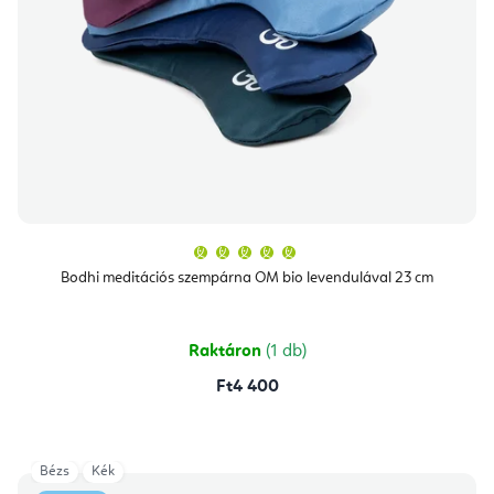
A
termék
átlagos
Bodhi meditációs szempárna OM bio levendulával 23 cm
értékelése
5-
ből
5,0
csillag.
Raktáron
(1 db)
Ft4 400
Bézs
Kék