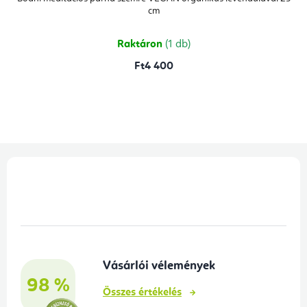
értékelése
cm
5-
ből
5,0
csillag.
Raktáron
(1 db)
Ft4 400
L
á
b
l
é
Vásárlói vélemények
c
98 %
Összes értékelés