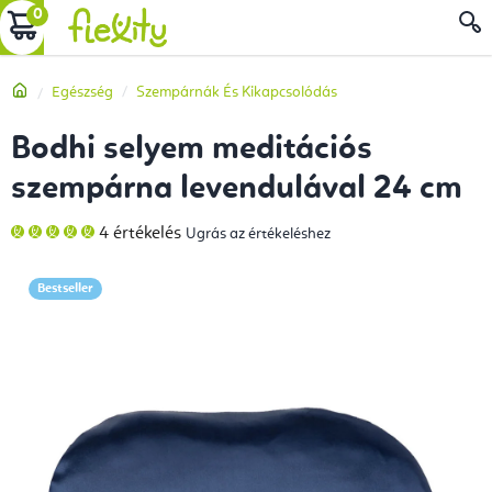
Ugrás
KOSÁR
a
fő
Kezdőlap
Egészség
Szempárnák És Kikapcsolódás
tartalomhoz
Bodhi selyem meditációs
szempárna levendulával 24 cm
A
4 értékelés
Ugrás az értékeléshez
termék
átlagos
értékelése
5-
Bestseller
ből
5,0
csillag.