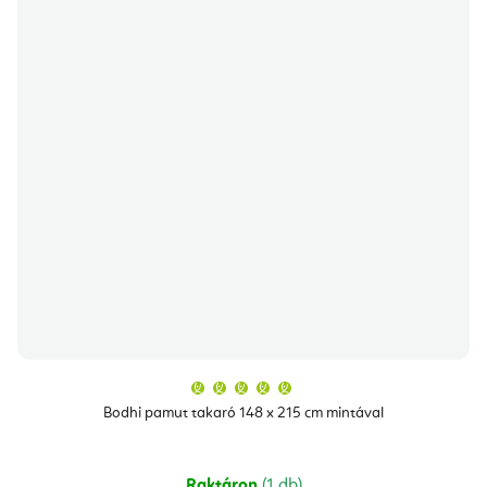
A
termék
átlagos
Bodhi pamut takaró 148 x 215 cm mintával
értékelése
5-
ből
5,0
csillag.
Raktáron
(1 db)