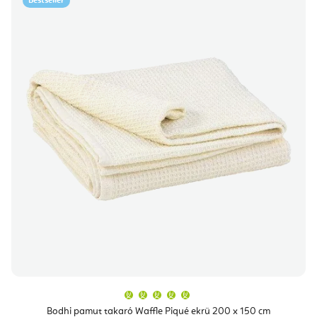
Bestseller
A
termék
átlagos
Bodhi pamut takaró Waffle Piqué ekrü 200 x 150 cm