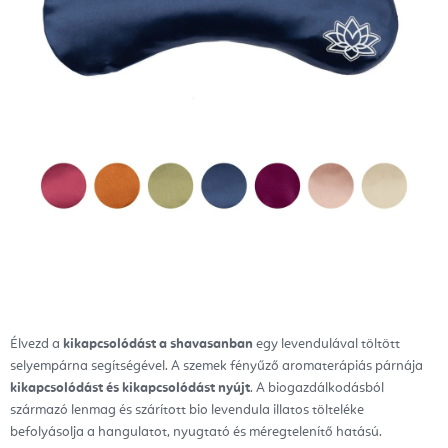
Élvezd a
kikapcsolódást a shavasanban
egy levendulával töltött
selyempárna segítségével. A szemek fényűző aromaterápiás párnája
kikapcsolódást és kikapcsolódást nyújt
. A biogazdálkodásból
származó lenmag és szárított bio levendula illatos tölteléke
befolyásolja a hangulatot, nyugtató és méregtelenítő hatású.