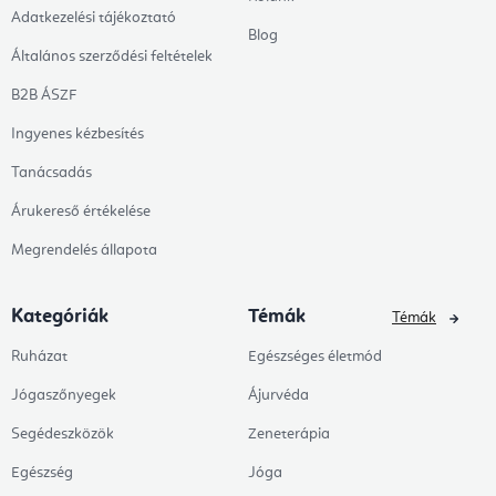
Adatkezelési tájékoztató
Blog
Általános szerződési feltételek
B2B ÁSZF
Ingyenes kézbesítés
Tanácsadás
Árukereső értékelése
Megrendelés állapota
Kategóriák
Témák
Témák
Ruházat
Egészséges életmód
Jógaszőnyegek
Ájurvéda
Segédeszközök
Zeneterápia
Egészség
Jóga