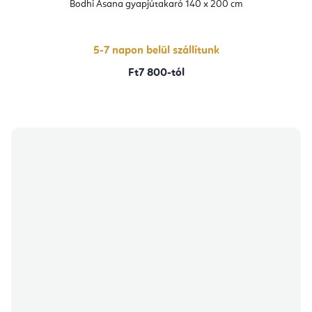
átlagos
Bodhi Asana gyapjútakaró 140 x 200 cm
értékelése
5-
ből
4,3
csillag.
5-7 napon belül szállítunk
Ft7 800-tól