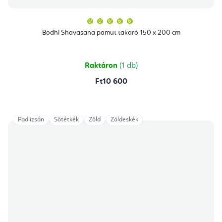
A
termék
átlagos
Bodhi Shavasana pamut takaró 150 x 200 cm
értékelése
5-
ből
5,0
csillag.
Raktáron
(1 db)
Ft10 600
Padlizsán
Sötétkék
Zöld
Zöldeskék