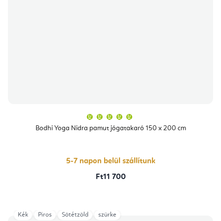
A
termék
átlagos
Bodhi Yoga Nidra pamut jógatakaró 150 x 200 cm
értékelése
5-
ből
5,0
csillag.
5-7 napon belül szállítunk
Ft11 700
Kék
Piros
Sötétzöld
szürke