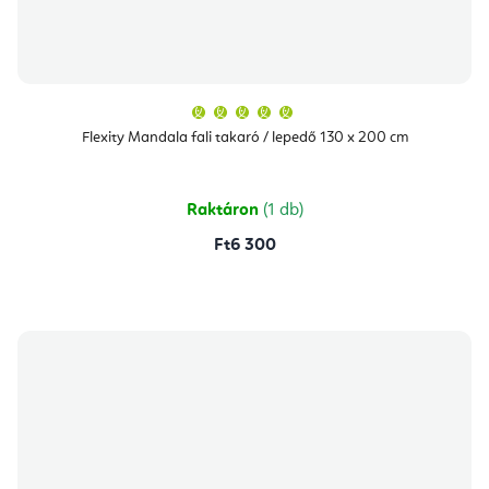
A
termék
átlagos
Flexity Mandala fali takaró / lepedő 130 x 200 cm
értékelése
5-
ből
5,0
csillag.
Raktáron
(1 db)
Ft6 300