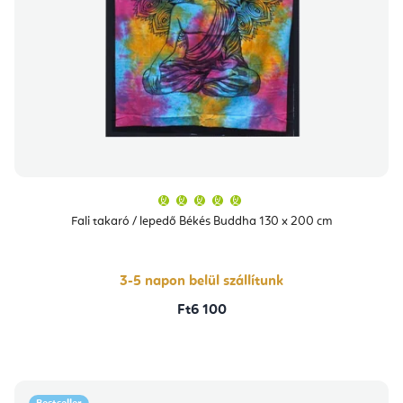
A
termék
átlagos
Fali takaró / lepedő Békés Buddha 130 x 200 cm
értékelése
5-
ből
5,0
csillag.
3-5 napon belül szállítunk
Ft6 100