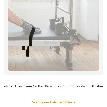
Align-Pilates Pilates Cadillac Belly Strap többfunkciós öv Cadillac-hez
5-7 napon belül szállítunk