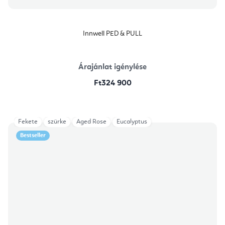
Innwell PED & PULL
Árajánlat igénylése
Ft324 900
Fekete
szürke
Aged Rose
Eucalyptus
Bestseller