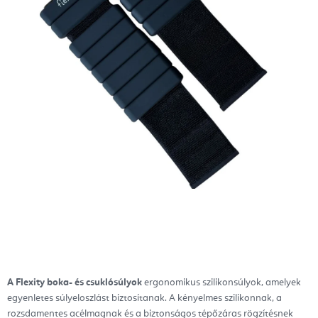
A Flexity boka- és csuklósúlyok
ergonomikus szilikonsúlyok, amelyek
egyenletes súlyeloszlást biztosítanak. A kényelmes szilikonnak, a
rozsdamentes acélmagnak és a biztonságos tépőzáras rögzítésnek