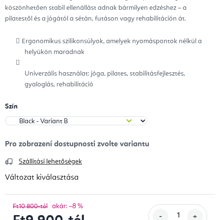
köszönhetően stabil ellenállást adnak bármilyen edzéshez – a
pilatestől és a jógától a sétán, futáson vagy rehabilitáción át.
Ergonomikus szilikonsúlyok, amelyek nyomáspontok nélkül a
helyükön maradnak
Univerzális használat: jóga, pilates, stabilitásfejlesztés,
gyaloglás, rehabilitáció
Szín
Szállítási lehetőségek
Változat kiválasztása
akár: –8 %
Ft10 800-tól