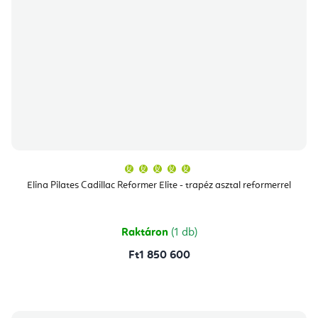
A
termék
átlagos
Elina Pilates Cadillac Reformer Elite - trapéz asztal reformerrel
értékelése
5-
ből
5,0
csillag.
Raktáron
(1 db)
Ft1 850 600