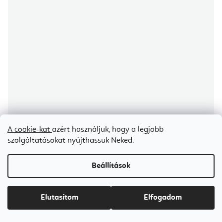
A cookie-kat
azért használjuk, hogy a legjobb
szolgáltatásokat nyújthassuk Neked.
Align Pilates Combo szék III
Beállítások
Ideiglenesen elfogyott
Ft519 400
Elutasítom
Elfogadom