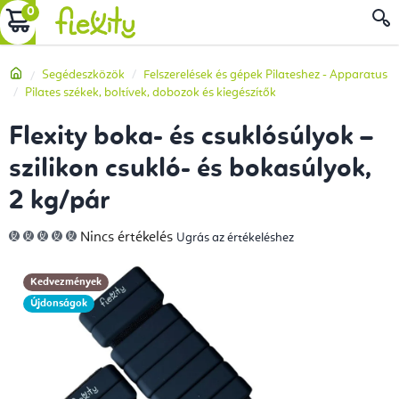
Ugrás
KOSÁR
a
fő
Kezdőlap
Segédeszközök
Felszerelések és gépek Pilateshez - Apparatus
tartalomhoz
Pilates székek, boltívek, dobozok és kiegészítők
Flexity boka- és csuklósúlyok –
szilikon csukló- és bokasúlyok,
2 kg/pár
A
Nincs értékelés
Ugrás az értékeléshez
termék
átlagos
értékelése
5-
Kedvezmények
ből
0,0
Újdonságok
csillag.