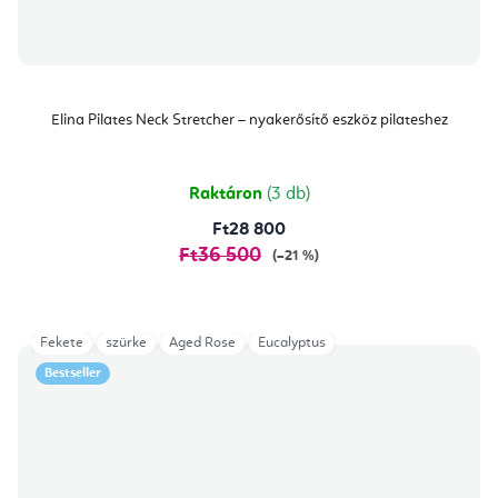
Elina Pilates Neck Stretcher – nyakerősítő eszköz pilateshez
Raktáron
(3 db)
Ft28 800
Ft36 500
(–21 %)
Fekete
szürke
Aged Rose
Eucalyptus
Bestseller