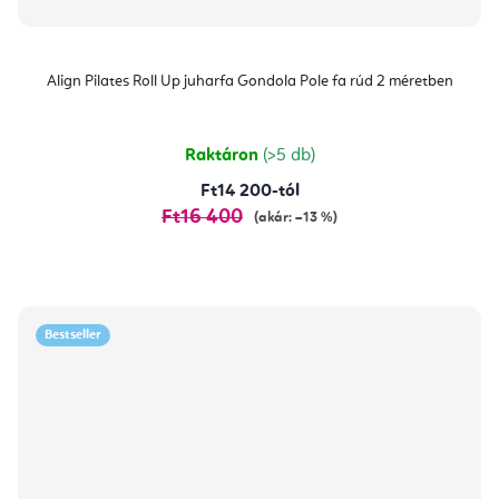
Align Pilates Roll Up juharfa Gondola Pole fa rúd 2 méretben
Raktáron
(>5 db)
Ft14 200-tól
Ft16 400
(akár: –13 %)
Bestseller