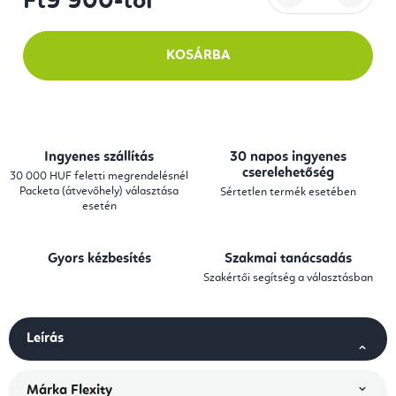
Ft9 900
-tól
Egységár:
KOSÁRBA
Ingyenes szállítás
30 napos ingyenes
cserelehetőség
30 000 HUF feletti megrendelésnél
Packeta (átvevőhely) választása
Sértetlen termék esetében
esetén
Gyors kézbesítés
Szakmai tanácsadás
Szakértői segítség a választásban
Leírás
Márka
Flexity