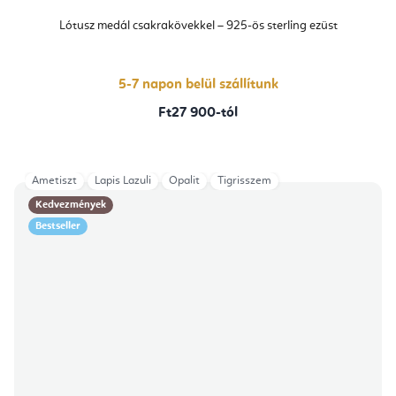
Lótusz medál csakrakövekkel – 925-ös sterling ezüst
5-7 napon belül szállítunk
Ft27 900-tól
Ametiszt
Lapis Lazuli
Opalit
Tigrisszem
Kedvezmények
Bestseller