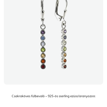
Csakraköves fülbevaló – 925-ös sterling ezüst/aranyozott