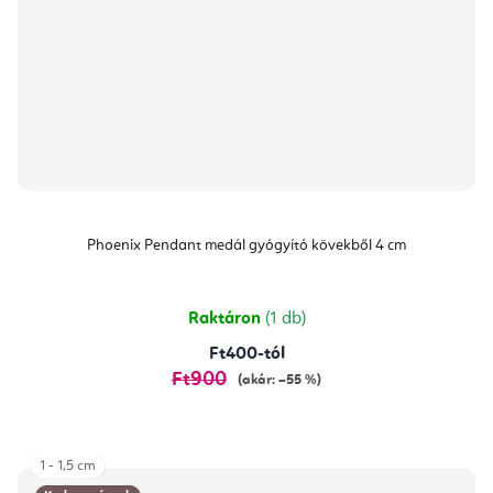
Phoenix Pendant medál gyógyító kövekből 4 cm
Raktáron
(1 db)
Ft400-tól
Ft900
(akár: –55 %)
1 - 1,5 cm