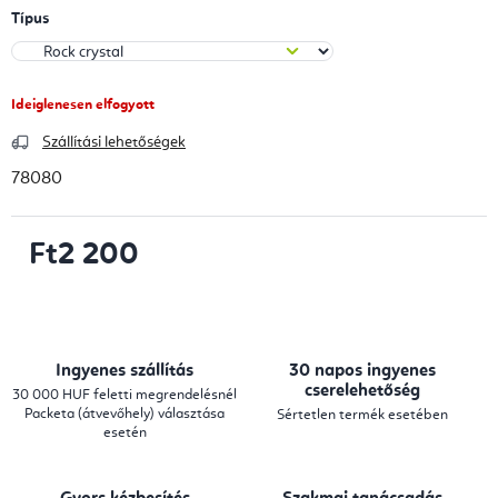
Típus
Ideiglenesen elfogyott
Szállítási lehetőségek
78080
Ft2 200
Egységár:
Ingyenes szállítás
30 napos ingyenes
cserelehetőség
30 000 HUF feletti megrendelésnél
Packeta (átvevőhely) választása
Sértetlen termék esetében
esetén