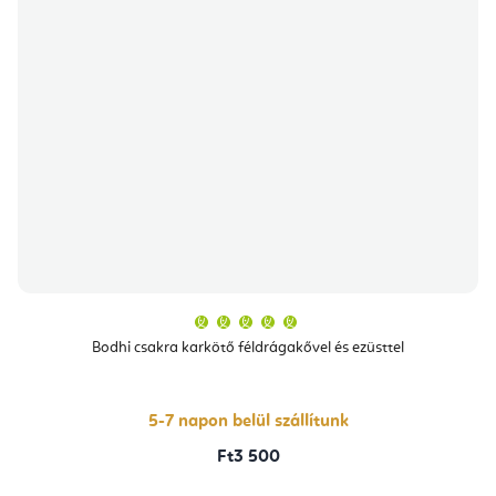
A
termék
átlagos
Bodhi csakra karkötő féldrágakővel és ezüsttel
értékelése
5-
ből
5,0
csillag.
5-7 napon belül szállítunk
Ft3 500