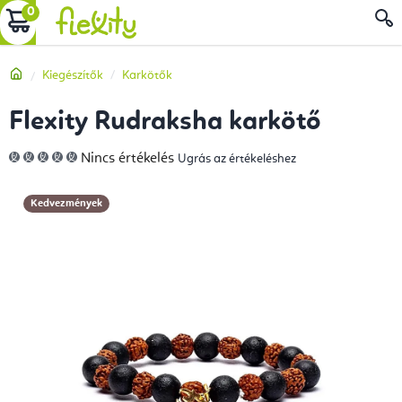
Ugrás
KOSÁR
a
fő
Kezdőlap
Kiegészítők
Karkötők
tartalomhoz
Flexity Rudraksha karkötő
A
Nincs értékelés
Ugrás az értékeléshez
termék
átlagos
értékelése
5-
Kedvezmények
ből
0,0
csillag.