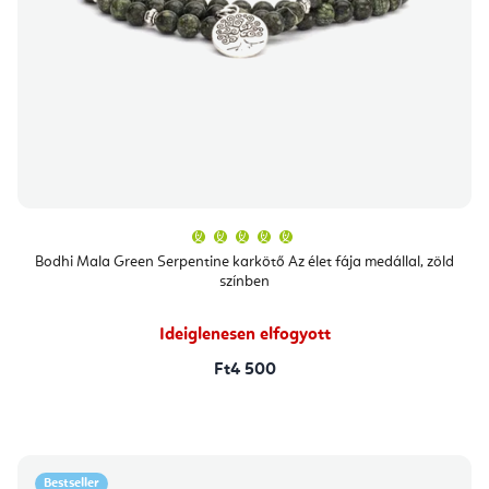
A
termék
átlagos
Bodhi Mala Green Serpentine karkötő Az élet fája medállal, zöld
értékelése
színben
5-
ből
5,0
csillag.
Ideiglenesen elfogyott
Ft4 500
Bestseller