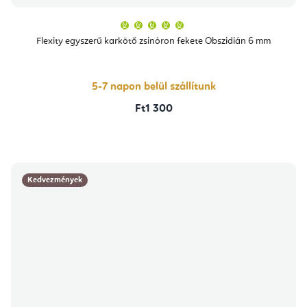
A
termék
átlagos
Flexity egyszerű karkötő zsinóron fekete Obszidián 6 mm
értékelése
5-
ből
5,0
csillag.
5-7 napon belül szállítunk
Ft1 300
Kedvezmények