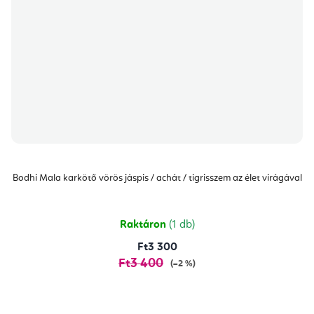
Bodhi Mala karkötő vörös jáspis / achát / tigrisszem az élet virágával
Raktáron
(1 db)
Ft3 300
Ft3 400
(–2 %)