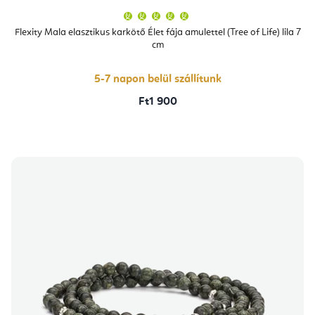
A
termék
átlagos
Flexity Mala elasztikus karkötő Élet fája amulettel (Tree of Life) lila 7
értékelése
cm
5-
ből
5,0
csillag.
5-7 napon belül szállítunk
Ft1 900