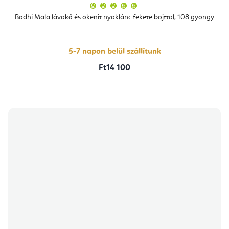
A
termék
átlagos
Bodhi Mala lávakő és okenit nyaklánc fekete bojttal, 108 gyöngy
értékelése
5-
ből
5,0
csillag.
5-7 napon belül szállítunk
Ft14 100