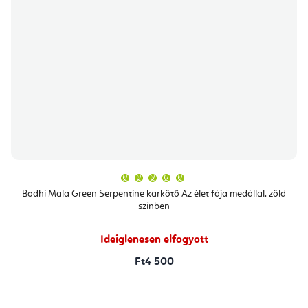
A
termék
átlagos
Bodhi Mala Green Serpentine karkötő Az élet fája medállal, zöld
értékelése
színben
5-
ből
5,0
csillag.
Ideiglenesen elfogyott
Ft4 500