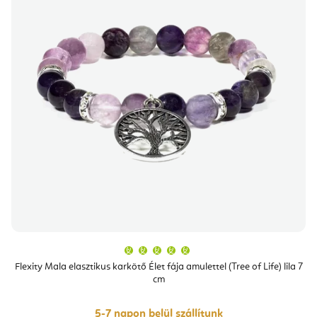
A
termék
átlagos
Flexity Mala elasztikus karkötő Élet fája amulettel (Tree of Life) lila 7
értékelése
cm
5-
ből
5,0
csillag.
5-7 napon belül szállítunk