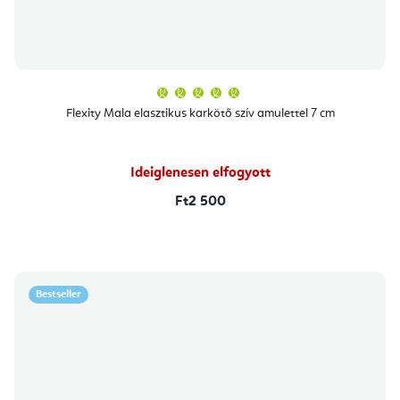
A
termék
átlagos
Flexity Mala elasztikus karkötő szív amulettel 7 cm
értékelése
5-
ből
5,0
csillag.
Ideiglenesen elfogyott
Ft2 500
Bestseller