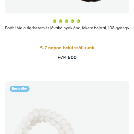
A
termék
átlagos
Bodhi Mala tigrisszem és lávakő nyaklánc, fekete bojttal, 108 gyöngy
értékelése
5-
ből
5,0
csillag.
5-7 napon belül szállítunk
Ft14 500
Bestseller