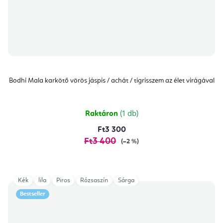
Bodhi Mala karkötő vörös jáspis / achát / tigrisszem az élet virágával
Raktáron
(1 db)
Ft3 300
Ft3 400
(–2 %)
Kék
lila
Piros
Rózsaszín
Sárga
Bestseller