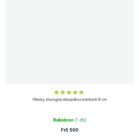
A
termék
átlagos
Flexity shungite elasztikus karkötő 8 cm
értékelése
5-
ből
5,0
csillag.
Raktáron
(1 db)
Ft5 500