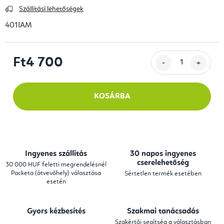
Szállítási lehetőségek
401IAM
Ft4 700
Egységár:
KOSÁRBA
Ingyenes szállítás
30 napos ingyenes
cserelehetőség
30 000 HUF feletti megrendelésnél
Packeta (átvevőhely) választása
Sértetlen termék esetében
esetén
Gyors kézbesítés
Szakmai tanácsadás
Szakértői segítség a választásban