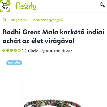
Ugrás
KOSÁR
a
fő
Kezdőlap
Kiegészítők
Meditációs gyöngyök
tartalomhoz
Bodhi Great Mala karkötő indiai
achát az élet virágával
A
4 értékelés
Ugrás az értékeléshez
termék
átlagos
értékelése
5-
Bestseller
ből
5,0
csillag.