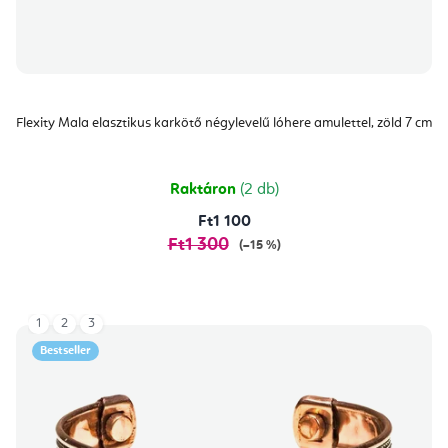
Flexity Mala elasztikus karkötő négylevelű lóhere amulettel, zöld 7 cm
Raktáron
(2 db)
Ft1 100
Ft1 300
(–15 %)
1
2
3
Bestseller