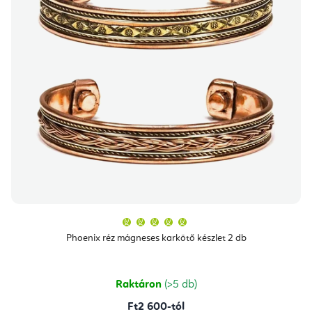
A
termék
átlagos
Phoenix réz mágneses karkötő készlet 2 db
értékelése
5-
ből
5,0
csillag.
Raktáron
(>5 db)
Ft2 600-tól