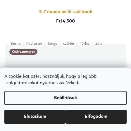
5-7 napon belül szállítunk
Ft14 500
Barna
Padlizsán
Sárga
szürke
Türkiz
Zöld
Kedvezmények
A cookie-kat
azért használjuk, hogy a legjobb
szolgáltatásokat nyújthassuk Neked.
Beállítások
Elutasítom
Elfogadom