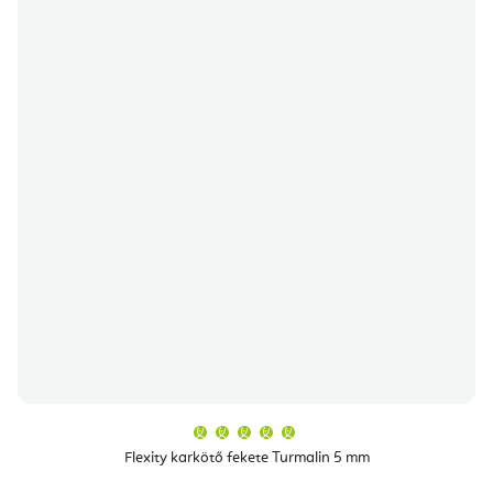
A
termék
átlagos
Flexity karkötő fekete Turmalin 5 mm
értékelése
5-