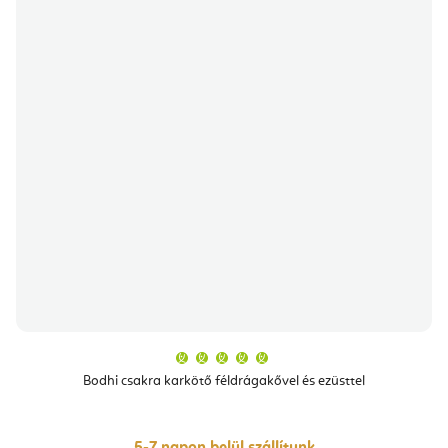
A
termék
átlagos
Bodhi csakra karkötő féldrágakővel és ezüsttel
értékelése
5-
ből
5,0
csillag.