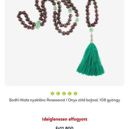
A
termék
átlagos
Bodhi Mala nyaklánc Rosewood / Onyx zöld bojttal, 108 gyöngy
értékelése
5-
ből
5,0
csillag.
Ideiglenesen elfogyott
Ft11 800