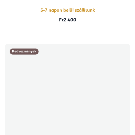
ből
5,0
csillag.
5-7 napon belül szállítunk
Ft2 400
Kedvezmények