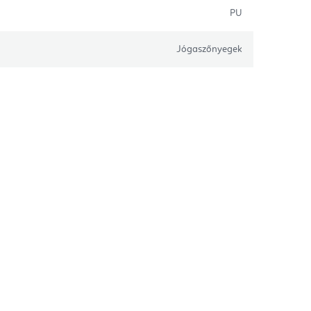
PU
Jógaszőnyegek