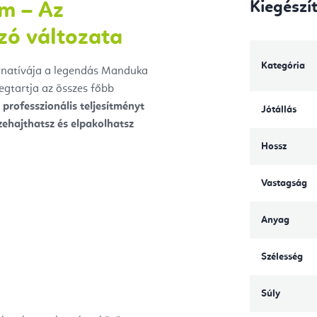
Kiegészí
m – Az
zó változata
Kategória
rnatívája a legendás Manduka
gtartja az összes főbb
 professzionális teljesítményt
Jótállás
zehajthatsz és elpakolhatsz
Hossz
Vastagság
Anyag
Szélesség
Súly