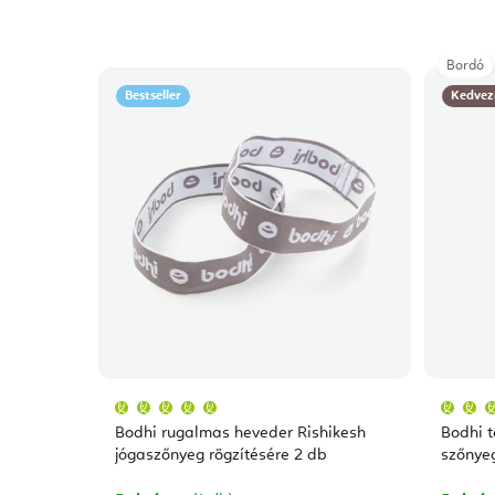
Bordó
Bestseller
Kedvez
A
termék
átlagos
Bodhi rugalmas heveder Rishikesh
Bodhi t
értékelése
5-
jógaszőnyeg rögzítésére 2 db
szőnyeg
ből
5,0