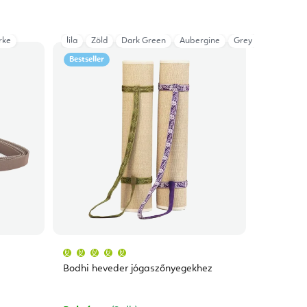
rke
lila
Zöld
Dark Green
Aubergine
Grey
Bestseller
A
termék
átlagos
Bodhi heveder jógaszőnyegekhez
értékelése
5-
ből
5,0