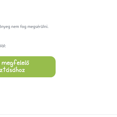
zőnyeg nem fog megsérülni.
ál: