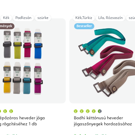
Kék
Padlizsán
szürke
Kék,Türkiz
Lila, Rózsaszín
szü
mények
Bestseller
A
A
termék
termék
átlagos
átlagos
épőzáras heveder jóga
Bodhi kéttónusú heveder
értékelése
értékelése
5-
5-
 rögzítéséhez 1 db
jógaszőnyegek hordozásához
ből
ből
5,0
4,7