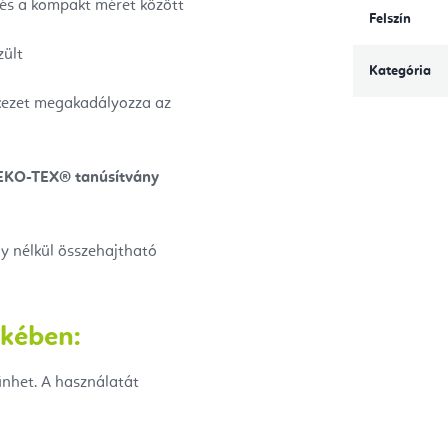
s és a kompakt méret között
Felszín
zült
Kategória
erkezet megakadályozza az
KO-TEX® tanúsítvány
ly nélkül összehajtható
ekében:
űnhet. A használatát