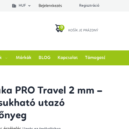
lés állapotát
HUF
Bejelentkezés
Regisztráció
KOSÁR
k
Márkák
BLOG
Kapcsolat
Támogatás
ka PRO Travel 2 mm –
sukható utazó
zőnyeg
s értékelés
Ugrás az értékeléshez