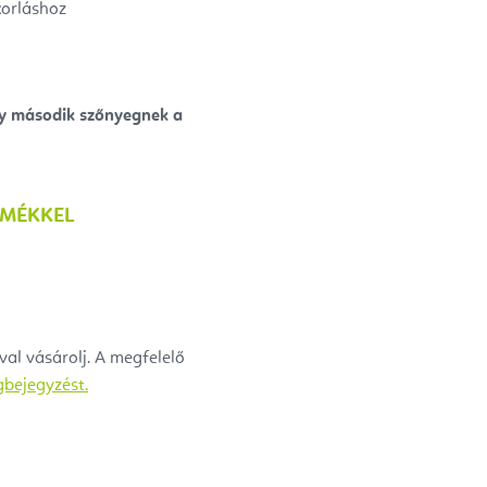
orláshoz
gy második szőnyegnek a
RMÉKKEL
al vásárolj. A megfelelő
gbejegyzést.