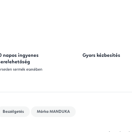
Egységár:
0 napos ingyenes
Gyors kézbesítés
serelehetőség
rtetlen termék esetében
Beszélgetés
Márka
MANDUKA