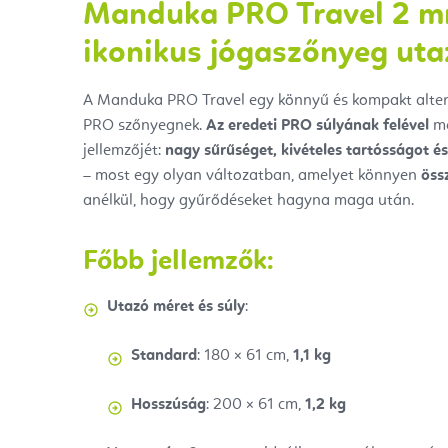
Manduka PRO Travel 2 m
ikonikus jógaszőnyeg uta
A Manduka PRO Travel egy könnyű és kompakt alte
PRO szőnyegnek.
Az eredeti PRO súlyának felével
me
jellemzőjét:
nagy sűrűséget, kivételes tartósságot és
– most egy olyan változatban, amelyet könnyen
öss
anélkül, hogy gyűrődéseket hagyna maga után.
Főbb jellemzők:
Utazó méret és súly
:
Standard
: 180 × 61 cm,
1,1 kg
Hosszúság
: 200 × 61 cm,
1,2 kg