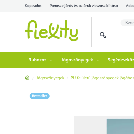
Ugrás
Kapcsolat
Panaszeljárás és az áruk visszaszállítása
Adat
a
fő
tartalomhoz
Ruházat
Jógaszőnyegek
Segédeszkö
Kezdőlap
Jógaszőnyegek
PU felületű jógaszőnyegek jógáho
Bestseller