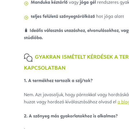
Manduka kéztörlő
vagy
jóga gél
rendszeres gyak
teljes felületű szőnyegtörölköző
hot jóga alatt
🧳
Ideális választás utazáshoz, elvonulásokhoz, va
stúdióba.
GYAKRAN ISMÉTELT KÉRDÉSEK A TE
KAPCSOLATBAN
1. A termékhez tartozik a szíj/tok?
Nem. Azt javasoljuk, hogy pántokkal vagy hordtáskáv
huzat vagy hordozó kiválasztásához olvasd el
a blo
2.
A szőnyeg más gyakorlatokhoz is alkalmas?