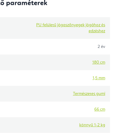
tő paraméterek
PU felületű jógaszőnyegek jógához és
edzéshez
2 év
180 cm
1,5 mm
Természetes gumi
66 cm
könnyű 1-2 kg