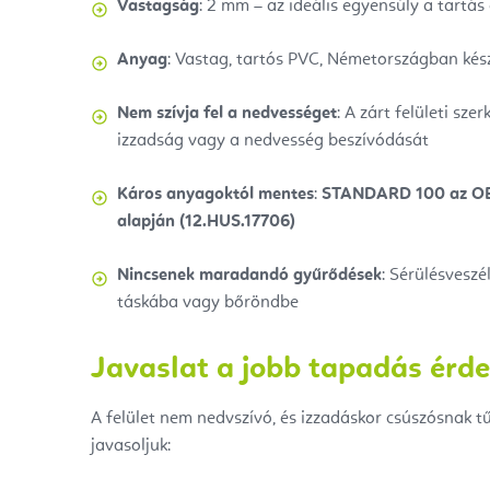
Vastagság
: 2 mm – az ideális egyensúly a tartá
Anyag
: Vastag, tartós PVC, Németországban kés
Nem szívja fel a nedvességet
: A zárt felületi sz
izzadság vagy a nedvesség beszívódását
Káros anyagoktól mentes
:
STANDARD 100 az OE
alapján (12.HUS.17706)
Nincsenek maradandó gyűrődések
: Sérülésveszé
táskába vagy bőröndbe
Javaslat a jobb tapadás érd
A felület nem nedvszívó, és izzadáskor csúszósnak t
javasoljuk: