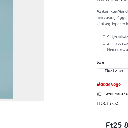
ter
átla
érté
Az ikonikus Mand
5-
ből
mm vastagsággal -
0,0
csill
sűrűség, laposra 
Súlya mindös
2 mm vastag
Németország
Szín
Eladás vége
Szállítási le
11G013733
Ft25 