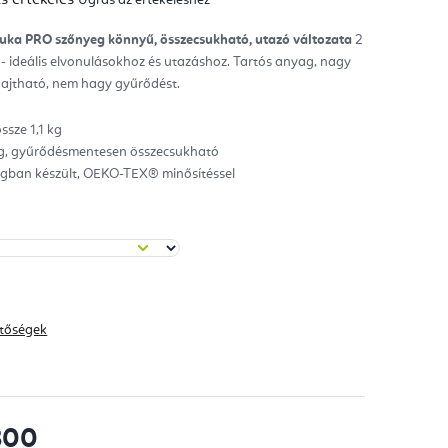
mék
gos
kelése
uka PRO szőnyeg könnyű, összecsukható, utazó változata
2
 ideális elvonulásokhoz és utazáshoz. Tartós anyag, nagy
ag.
hajtható, nem hagy gyűrődést.
sze 1,1 kg
, gyűrődésmentesen összecsukható
ban készült, OEKO-TEX® minősítéssel
hetőségek
800