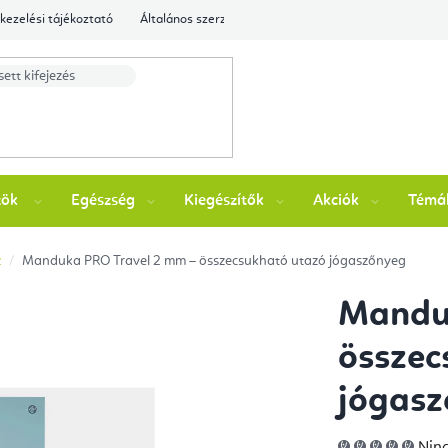
kezelési tájékoztató
Általános szerződési feltételek
Ellenőrizze a rende
zök
Egészség
Kiegészítők
Akciók
Témá
z
Manduka PRO Travel 2 mm – összecsukható utazó jógaszőnyeg
Mandu
összec
jógas
A
Ninc