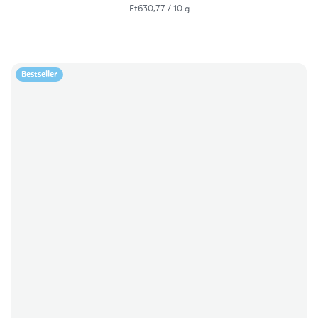
Egységár:
Ft630,77 / 10 g
Bestseller