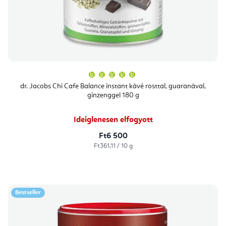
A
termék
átlagos
dr. Jacobs Chi Cafe Balance instant kávé rosttal, guaranával,
értékelése
ginzenggel 180 g
5-
ből
5,0
csillag.
Ideiglenesen elfogyott
Ft6 500
Egységár:
Ft361,11 / 10 g
Bestseller