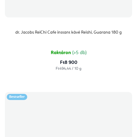
dr. Jacobs ReiChi Cafe instant kávé Reishi, Guarana 180 g
Raktáron
(>5 db)
Ft8 900
Egységár:
Ft494,44 / 10 g
Bestseller