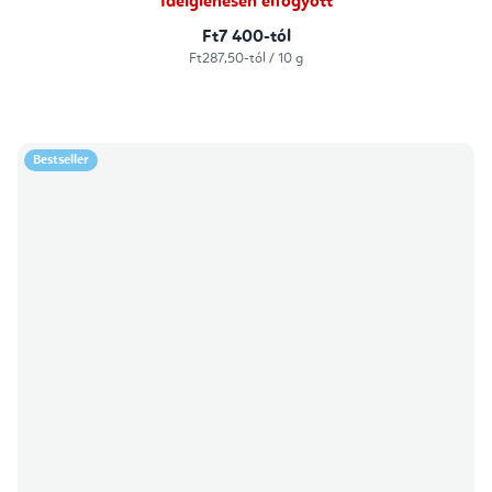
Ideiglenesen elfogyott
Ft7 400-tól
Egységár:
Ft287,50-tól / 10 g
Bestseller