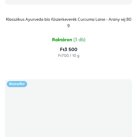
Klasszikus Ayurveda bio fűszerkeverék Curcuma Latte - Arany tej 80
g
Raktáron
(3 db)
Ft3 500
Egységár:
Ft700 / 10 g
Bestseller