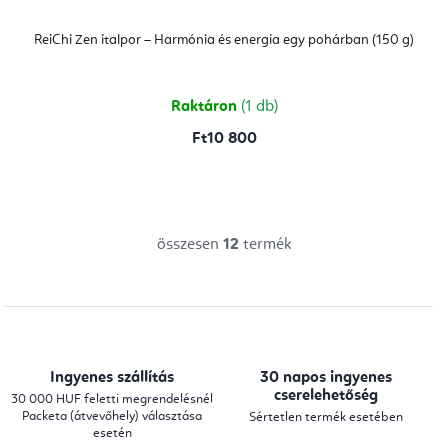
ReiChi Zen italpor – Harmónia és energia egy pohárban (150 g)
Raktáron
(1 db)
Ft10 800
összesen
12
termék
L
i
s
t
a
Ingyenes szállítás
30 napos ingyenes
i
cserelehetőség
30 000 HUF feletti megrendelésnél
Packeta (átvevőhely) választása
Sértetlen termék esetében
r
esetén