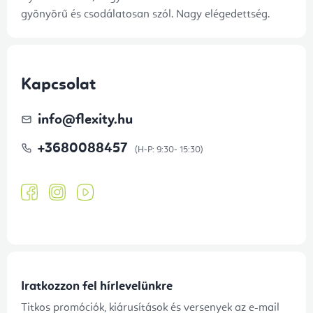
gyönyörű és csodálatosan szól. Nagy elégedettség.
Kapcsolat
info
@
flexity.hu
+3680088457
Iratkozzon fel hírlevelünkre
Titkos promóciók, kiárusítások és versenyek az e-mail