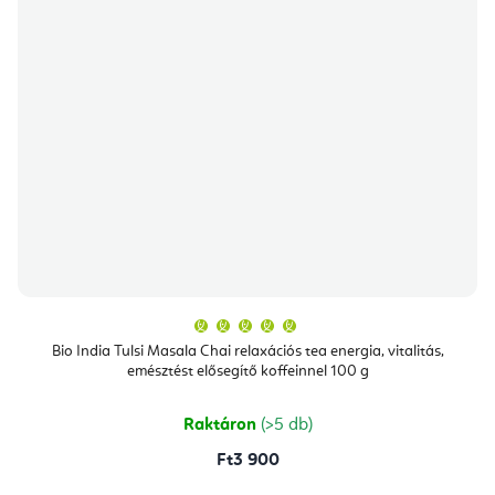
A
termék
átlagos
Bio India Tulsi Masala Chai relaxációs tea energia, vitalitás,
értékelése
emésztést elősegítő koffeinnel 100 g
5-
ből
5,0
csillag.
Raktáron
(>5 db)
Ft3 900