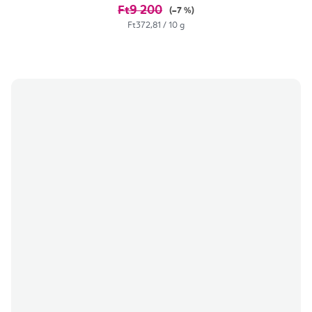
Ft9 200
(–7 %)
Egységár:
Ft372,81 / 10 g