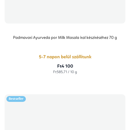
Padmavati Ayurveda por Milk Masala ital készítéséhez 70 g
5-7 napon belül szállítunk
Ft4 100
Egységár:
Ft585,71 / 10 g
Bestseller