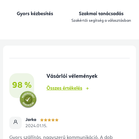
á
n
Gyors kézbesítés
Szakmai tanácsadás
y
Szakértői segítség a választásban
í
t
á
L
s
á
e
b
l
Vásárlói vélemények
l
e
98 %
é
m
Összes értékelés
e
c
i
Jarka
2024.01.15.
Gyors szállítás, nagyszerű kommunikáció. A dob