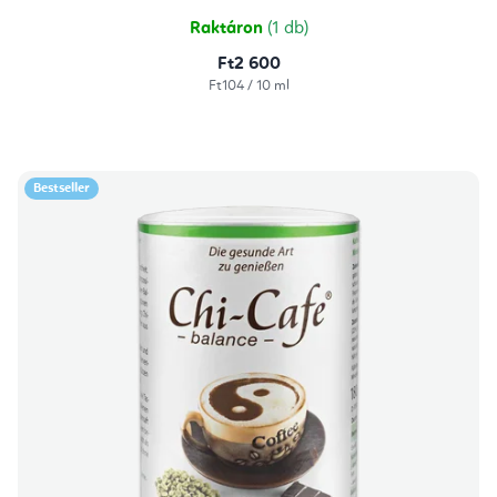
Raktáron
(1 db)
Ft2 600
Egységár:
Ft104 / 10 ml
Bestseller