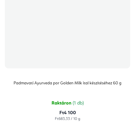
Padmavati Ayurveda por Golden Milk ital készítéséhez 60 g
Raktáron
(1 db)
Ft4 100
Egységár:
Ft683,33 / 10 g