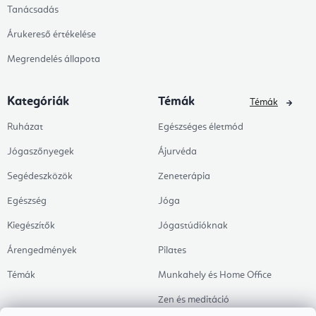
Tanácsadás
Árukereső értékelése
Megrendelés állapota
Kategóriák
Témák
Témák
Ruházat
Egészséges életmód
Jógaszőnyegek
Ájurvéda
Segédeszközök
Zeneterápia
Egészség
Jóga
Kiegészítők
Jógastúdióknak
Árengedmények
Pilates
Témák
Munkahely és Home Office
Zen és meditáció