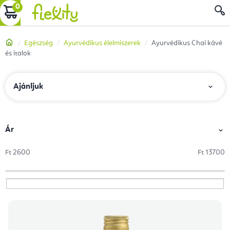
Ugrás
KOSÁR
a
fő
Kezdőlap
Egészség
Ayurvédikus élelmiszerek
Ayurvédikus Chai kávé
tartalomhoz
és italok
T
Ajánljuk
e
r
m
Ár
é
Ft
2600
Ft
13700
k
e
k
T
r
e
e