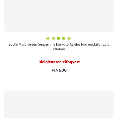
A
termék
átlagos
Bodhi Mala Green Serpentine karkötő Az élet fája medállal, zöld
értékelése
színben
5-
ből
5,0
csillag.
Ideiglenesen elfogyott
Ft4 500