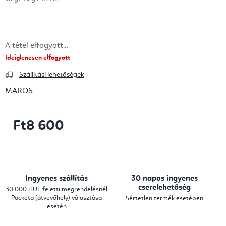
A tétel elfogyott…
Ideiglenesen elfogyott
Szállítási lehetőségek
MAROS
Ft8 600
Egységár:
Ingyenes szállítás
30 napos ingyenes
cserelehetőség
30 000 HUF feletti megrendelésnél
Packeta (átvevőhely) választása
Sértetlen termék esetében
esetén