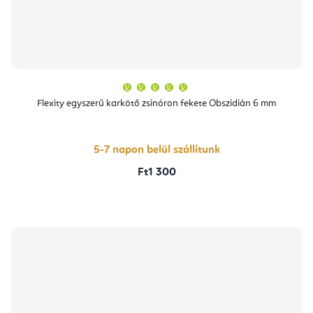
A
termék
átlagos
Flexity egyszerű karkötő zsinóron fekete Obszidián 6 mm
értékelése
5-
ből
5,0
csillag.
5-7 napon belül szállítunk
Ft1 300