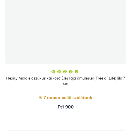
A
termék
átlagos
Flexity Mala elasztikus karkötő Élet fája amulettel (Tree of Life) lila 7
értékelése
cm
5-
ből
5,0
csillag.
5-7 napon belül szállítunk
Ft1 900