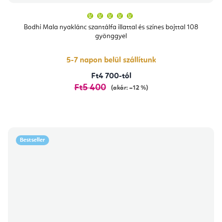
A
termék
átlagos
Bodhi Mala nyaklánc szantálfa illattal és színes bojttal 108
értékelése
gyönggyel
5-
ből
5,0
csillag.
5-7 napon belül szállítunk
Ft4 700-tól
Ft5 400
(akár: –12 %)
Bestseller