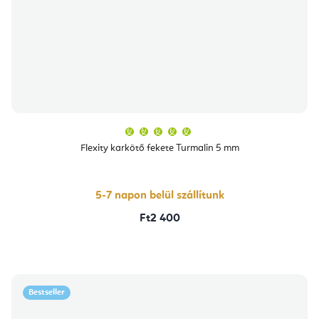
A
termék
átlagos
Flexity karkötő fekete Turmalin 5 mm
értékelése
5-
ből
5,0
csillag.
5-7 napon belül szállítunk
Ft2 400
Bestseller