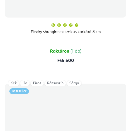
A
termék
átlagos
Flexity shungite elasztikus karkötő 8 cm
értékelése
5-
ből
5,0
csillag.
Raktáron
(1 db)
Ft5 500
Kék
lila
Piros
Rózsaszín
Sárga
Bestseller