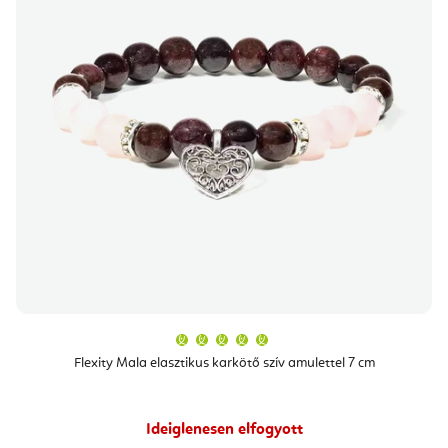
A
termék
átlagos
Flexity Mala elasztikus karkötő szív amulettel 7 cm
értékelése
5-
ből
5,0
csillag.
Ideiglenesen elfogyott