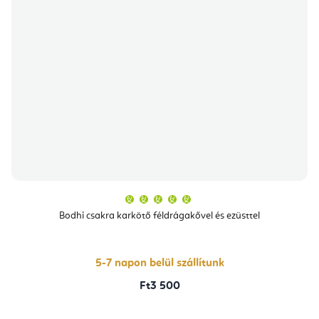
A
termék
átlagos
Bodhi csakra karkötő féldrágakővel és ezüsttel
értékelése
5-
ből
5,0
csillag.
5-7 napon belül szállítunk
Ft3 500