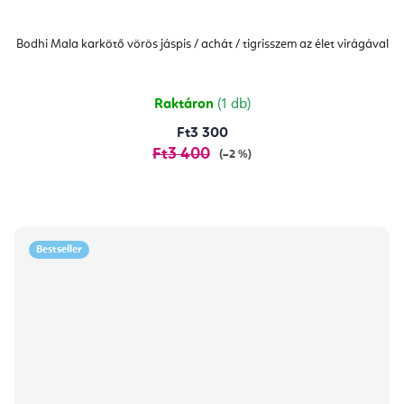
Bodhi Mala karkötő vörös jáspis / achát / tigrisszem az élet virágával
Raktáron
(1 db)
Ft3 300
Ft3 400
(–2 %)
Bestseller