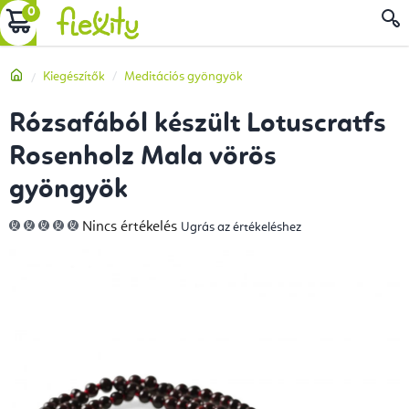
Ugrás
KOSÁR
a
fő
Kezdőlap
Kiegészítők
Meditációs gyöngyök
tartalomhoz
Rózsafából készült Lotuscratfs
Rosenholz Mala vörös
gyöngyök
A
Nincs értékelés
Ugrás az értékeléshez
termék
átlagos
értékelése
5-
ből
0,0
csillag.