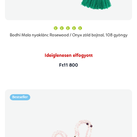
A
termék
átlagos
Bodhi Mala nyaklánc Rosewood / Onyx zöld bojttal, 108 gyöngy
értékelése
5-
ből
5,0
csillag.
Ideiglenesen elfogyott
Ft11 800
Bestseller