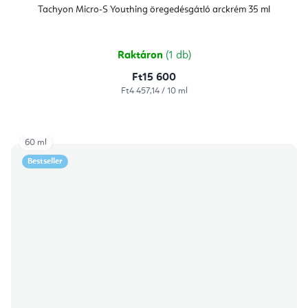
átlagos
Tachyon Micro-S Youthing öregedésgátló arckrém 35 ml
értékelése
5-
ből
5,0
csillag.
Raktáron
(1 db)
Ft15 600
Egységár:
Ft4 457,14 / 10 ml
60 ml
Bestseller