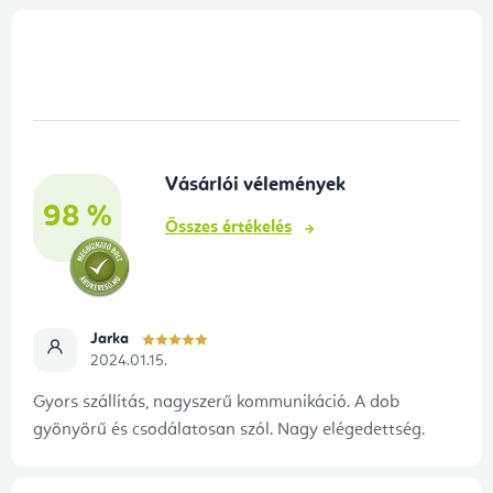
L
á
b
l
é
Vásárlói vélemények
c
98 %
Összes értékelés
Jarka
2024.01.15.
Gyors szállítás, nagyszerű kommunikáció. A dob
gyönyörű és csodálatosan szól. Nagy elégedettség.