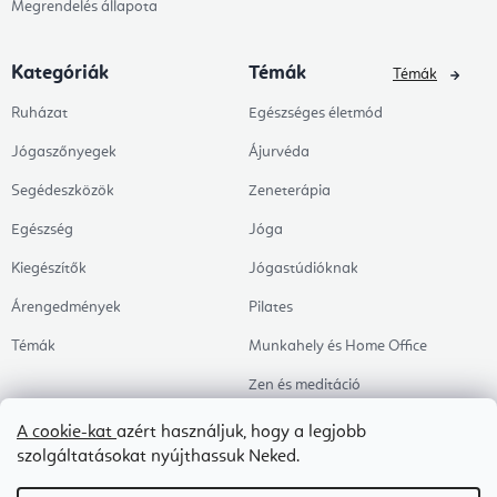
Megrendelés állapota
Kategóriák
Témák
Témák
Ruházat
Egészséges életmód
Jógaszőnyegek
Ájurvéda
Segédeszközök
Zeneterápia
Egészség
Jóga
Kiegészítők
Jógastúdióknak
Árengedmények
Pilates
Témák
Munkahely és Home Office
Zen és meditáció
Aromaterápia
A cookie-kat
azért használjuk, hogy a legjobb
szolgáltatásokat nyújthassuk Neked.
Egészséges alvás