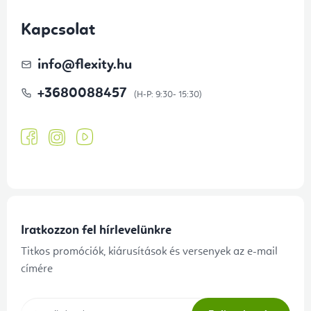
Kapcsolat
info
@
flexity.hu
+3680088457
Iratkozzon fel hírlevelünkre
Titkos promóciók, kiárusítások és versenyek az e-mail
címére