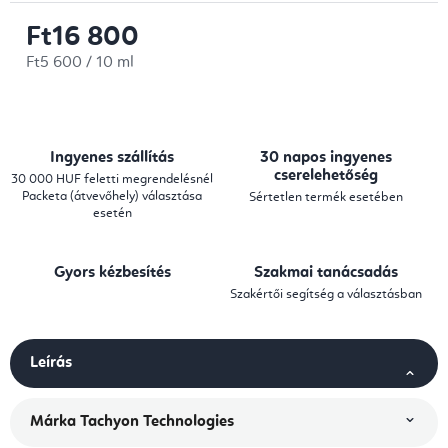
Ft16 800
Egységár:
Ft5 600 / 10 ml
Ingyenes szállítás
30 napos ingyenes
cserelehetőség
30 000 HUF feletti megrendelésnél
Packeta (átvevőhely) választása
Sértetlen termék esetében
esetén
Gyors kézbesítés
Szakmai tanácsadás
Szakértői segítség a választásban
Leírás
Márka
Tachyon Technologies