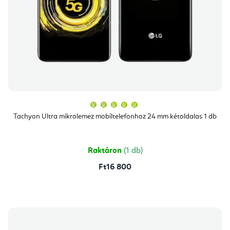
A
termék
átlagos
Tachyon Ultra mikrolemez mobiltelefonhoz 24 mm kétoldalas 1 db
értékelése
5-
ből
5,0
csillag.
Raktáron
(1 db)
Ft16 800