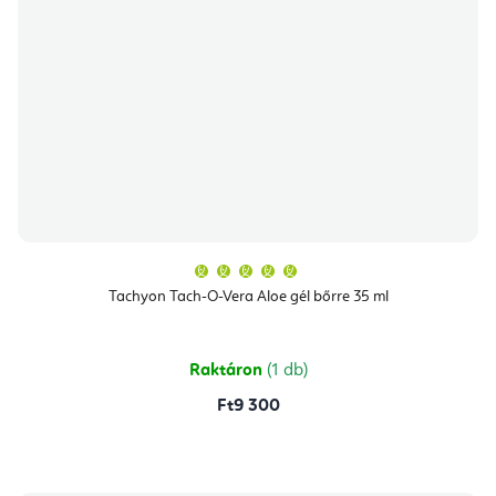
A
termék
átlagos
Tachyon Tach-O-Vera Aloe gél bőrre 35 ml
értékelése
5-
ből
5,0
csillag.
Raktáron
(1 db)
Ft9 300