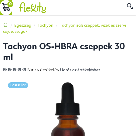
Ugrás
KOSÁR
a
fő
Kezdőlap
Egészség
Tachyon
Tachyonizált cseppek, vizek és szervi
tartalomhoz
sajátosságok
Tachyon OS-HBRA cseppek 30
ml
A
Nincs értékelés
Ugrás az értékeléshez
termék
átlagos
értékelése
5-
Bestseller
ből
0,0
csillag.