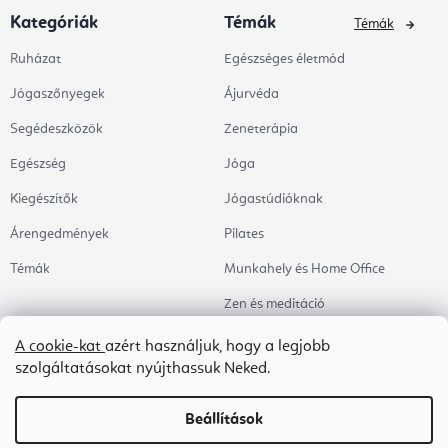
Kategóriák
Témák
Témák
Ruházat
Egészséges életmód
Jógaszőnyegek
Ájurvéda
Segédeszközök
Zeneterápia
Egészség
Jóga
Kiegészítők
Jógastúdióknak
Árengedmények
Pilates
Témák
Munkahely és Home Office
Zen és meditáció
Aromaterápia
A cookie-kat
azért használjuk, hogy a legjobb
szolgáltatásokat nyújthassuk Neked.
Egészséges alvás
Kedvenceink
Beállítások
Copyright 2026
Flexity
. Minden jog fenntartva.
Süti beállítások szerkesztése