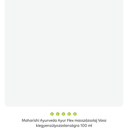
A
termék
átlagos
Maharishi Ayurveda Ayur Flex masszázsolaj Vata
értékelése
kiegyensúlyozatlanságra 100 ml
5-