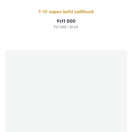
ből
5,0
csillag.
7-10 napon belül szállítunk
Ft11 000
Egységár:
Ft1 100 / 10 ml