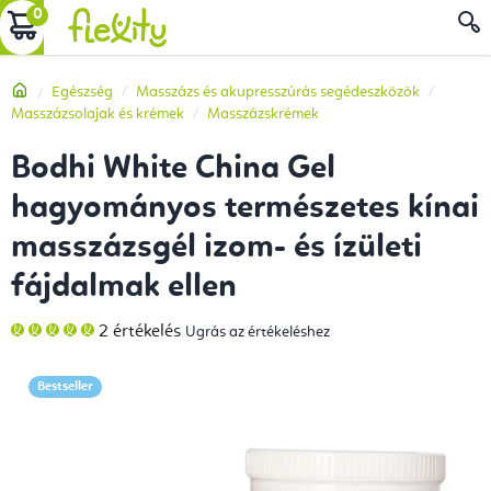
Ugrás
KOSÁR
a
fő
Kezdőlap
Egészség
Masszázs és akupresszúrás segédeszközök
tartalomhoz
Masszázsolajak és krémek
Masszázskrémek
Bodhi White China Gel
hagyományos természetes kínai
masszázsgél izom- és ízületi
fájdalmak ellen
A
2 értékelés
Ugrás az értékeléshez
termék
átlagos
értékelése
5-
Bestseller
ből
5,0
csillag.