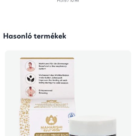
Egységár:
Ft315 / 10 ml
Hasonló termékek