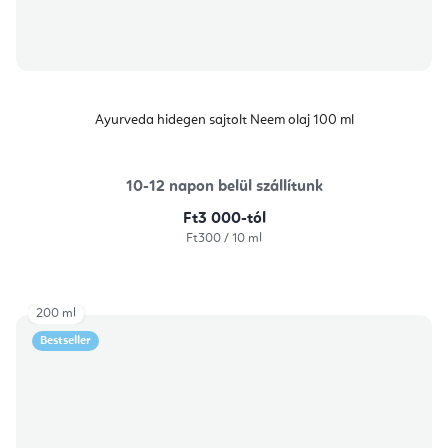
Ayurveda hidegen sajtolt Neem olaj 100 ml
10-12 napon belül szállítunk
Ft3 000-tól
Egységár:
Ft300 / 10 ml
200 ml
Bestseller