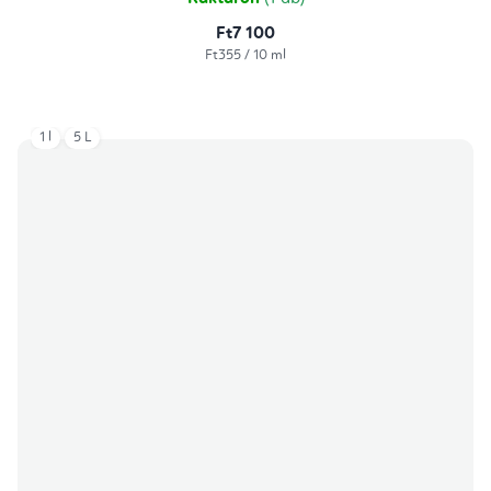
Ft7 100
Egységár:
Ft355 / 10 ml
1 l
5 L