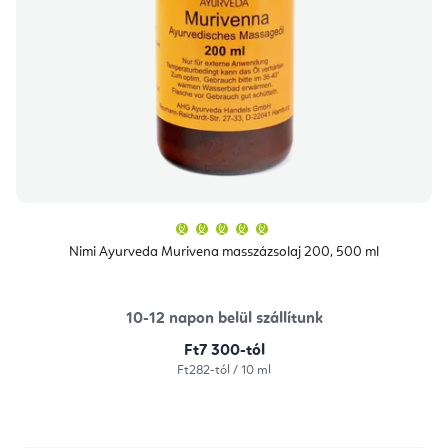
A
termék
átlagos
Nimi Ayurveda Murivena masszázsolaj 200, 500 ml
értékelése
5-
ből
5,0
csillag.
10-12 napon belül szállítunk
Ft7 300-tól
Egységár:
Ft282-tól / 10 ml