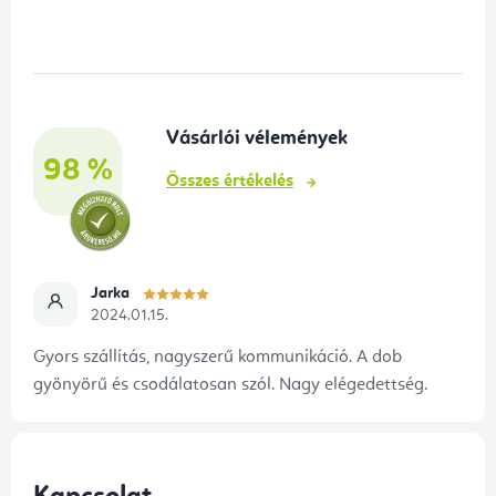
á
b
l
é
Vásárlói vélemények
c
98 %
Összes értékelés
Jarka
2024.01.15.
Gyors szállítás, nagyszerű kommunikáció. A dob
gyönyörű és csodálatosan szól. Nagy elégedettség.