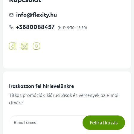
Kapcsolat
info
@
flexity.hu
+3680088457
Iratkozzon fel hírlevelünkre
Titkos promóciók, kiárusítások és versenyek az e-mail
címére
Feliratkozás