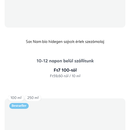
Sat Nam bio hidegen sajtolt érlelt szezámolaj
10-12 napon belül szállítunk
Ft7 100-tól
Egységár:
Ft59,60-tól / 10 ml
100 ml
250 ml
Bestseller