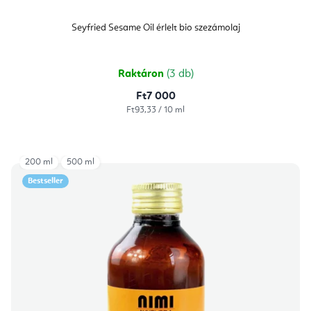
Seyfried Sesame Oil érlelt bio szezámolaj
Raktáron
(3 db)
Ft7 000
Egységár:
Ft93,33 / 10 ml
200 ml
500 ml
Bestseller