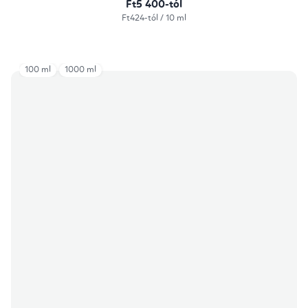
Ft5 400-tól
Egységár:
Ft424-tól / 10 ml
100 ml
1000 ml