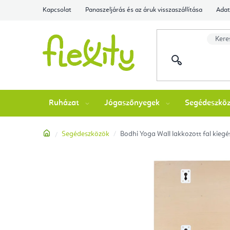
Ugrás
Kapcsolat
Panaszeljárás és az áruk visszaszállítása
Adat
a
fő
tartalomhoz
Ruházat
Jógaszőnyegek
Segédeszkö
Kezdőlap
Segédeszközök
Bodhi Yoga Wall lakkozott fal kieg