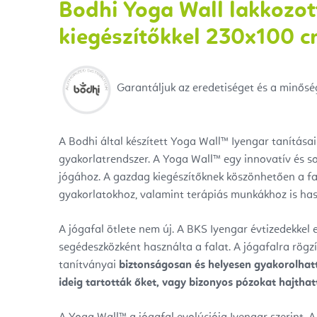
Bodhi Yoga Wall lakkozott
kiegészítőkkel 230x100 
Garantáljuk az eredetiséget és a minősé
A Bodhi által készített Yoga Wall™ Iyengar tanításai
gyakorlatrendszer. A Yoga Wall™ egy innovatív és so
jógához. A gazdag kiegészítőknek köszönhetően a fala
gyakorlatokhoz, valamint terápiás munkákhoz is has
A jógafal ötlete nem új. A BKS Iyengar évtizedekkel e
segédeszközként használta a falat. A jógafalra rögzí
tanítványai
biztonságosan és helyesen gyakorolhat
ideig tartották őket, vagy bizonyos pózokat hajthat