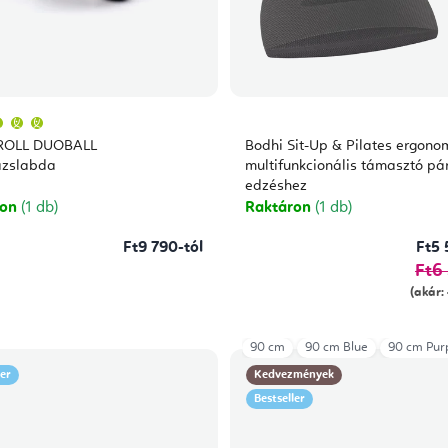
A
termék
átlagos
ROLL DUOBALL
Bodhi Sit-Up & Pilates ergono
értékelése
5-
zslabda
multifunkcionális támasztó pá
ből
edzéshez
5,0
csillag.
ron
(1 db)
Raktáron
(1 db)
Ft9 790-tól
Ft5 
Ft6
(akár:
90 cm
90 cm Blue
90 cm Pur
ler
Kedvezmények
Bestseller