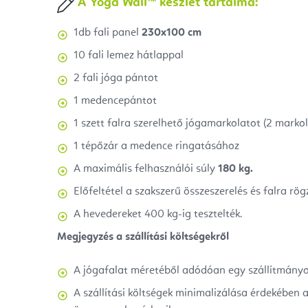
A Yoga Wall™ készlet tartalma:
1db fali panel
230x100 cm
10 fali lemez hátlappal
2 fali jóga pántot
1 medencepántot
1 szett falra szerelhető jógamarkolatot (2 markol
1 tépőzár a medence ringatásához
A maximális felhasználói súly
180 kg.
Előfeltétel a szakszerű összeszerelés és falra rögz
A hevedereket 400 kg-ig tesztelték.
Megjegyzés a szállítási költségekről
A jógafalat méretéből adódóan egy szállítmányoz
A szállítási költségek minimalizálása érdekében 