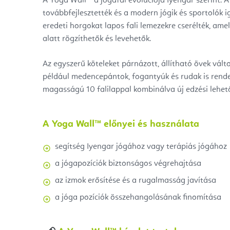
A Yoga Wall™ a jógafal evolúciója Iyengar szerint. A
továbbfejlesztették és a modern jógik és sportolók i
eredeti horgokat lapos fali lemezekre cserélték, ame
alatt rögzíthetők és levehetők.
Az egyszerű köteleket párnázott, állítható övek válto
például medencepántok, fogantyúk és rudak is rende
magasságú 10 falilappal kombinálva új edzési lehető
A Yoga Wall™ előnyei és használata
segítség Iyengar jógához vagy terápiás jógához
a jógapozíciók biztonságos végrehajtása
az izmok erősítése és a rugalmasság javítása
a jóga pozíciók összehangolásának finomítása