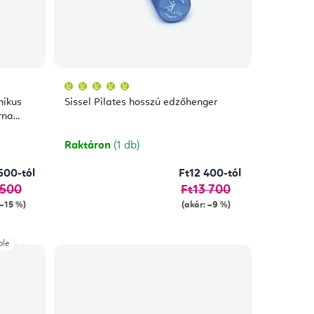
A
termék
átlagos
mikus
Sissel Pilates hosszú edzőhenger
értékelése
5-
rna
ből
5,0
csillag.
Raktáron
(1 db)
500-tól
Ft12 400-tól
 500
Ft13 700
 –15 %)
(akár: –9 %)
ple