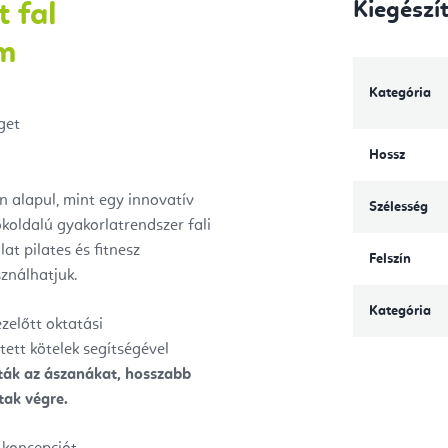
Kiegészí
 fal
cm
Kategória
get
Hossz
n alapul, mint egy innovatív
Szélesség
koldalú gyakorlatrendszer fali
t pilates és fitnesz
Felszín
ználhatjuk.
Kategória
zelőtt oktatási
tett kötelek segítségével
ták az ászanákat, hosszabb
tak végre.