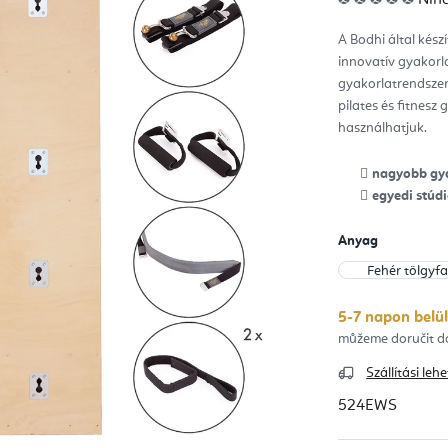
ter
átla
érté
A Bodhi által kész
5-
ből
innovatív gyakorl
0,0
csill
gyakorlatrendszer
pilates és fitnesz
használhatjuk.
nagyobb gya
egyedi stúdi
Anyag
5-7 napon belül
Szállítási le
524EWS