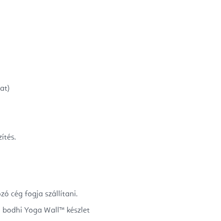
at)
ítés.
ó cég fogja szállítani.
a bodhi Yoga Wall™ készlet