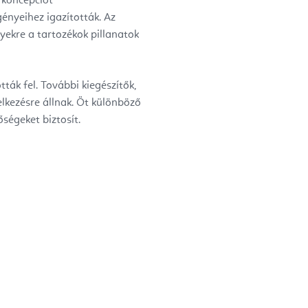
 koncepciót
gényeihez igazították. Az
lyekre a tartozékok pillanatok
tták fel. További kiegészítők,
lkezésre állnak. Öt különböző
ségeket biztosít.