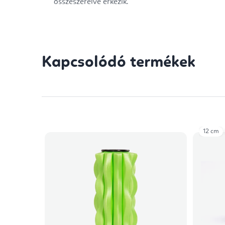
összeszerelve érkezik.
Kapcsolódó termékek
12 cm