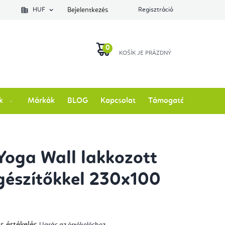
lés állapotát
HUF
Bejelentkezés
Regisztráció
KOSÁR
k
Márkák
BLOG
Kapcsolat
Támogatás
Yoga Wall lakkozott
egészítőkkel 230x100
s értékelés
Ugrás az értékeléshez