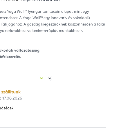
mék
gos
kelése
ített Yoga Wall™ Iyengar tanításain alapul, mint egy
atrendszer. A Yoga Wall™ egy innovatív és sokoldalú
ag.
 fali jógához. A gazdag kiegészítőknek köszönhetően a falat
 gyakorlatokhoz, valamint terápiás munkákhoz is
korlati változatosság
ófelszerelés
 szállítunk
17.08.2026
hetőségek