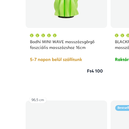
A
termék
átlagos
Bodhi MINI WAVE masszázsgörgő
BLACK
értékelése
5-
faszciális masszázshoz 16cm
masszá
ből
5,0
csillag.
5-7 napon belül szállítunk
Raktá
Ft4 100
96,5 cm
Bestsel