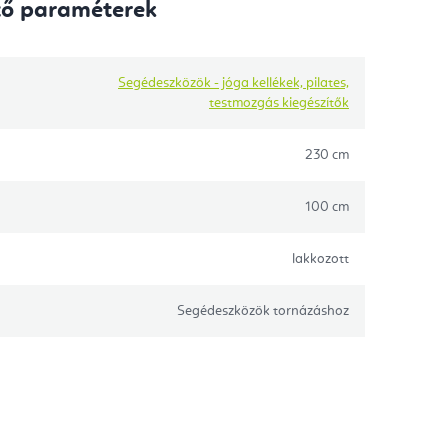
tő paraméterek
Segédeszközök - jóga kellékek, pilates,
testmozgás kiegészítők
230 cm
100 cm
lakkozott
Segédeszközök tornázáshoz