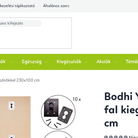
kezelési tájékoztató
Általános szerződési feltételek
Ellenőrizze a rende
zök
Egészség
Kiegészítők
Akciók
Témá
észítőkkel 230x100 cm
Bodhi 
fal ki
cm
A
Ninc