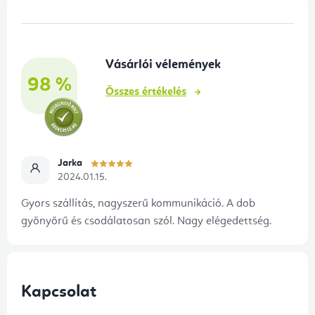
L
á
b
Vásárlói vélemények
l
98 %
é
Összes értékelés
c
Jarka
2024.01.15.
Gyors szállítás, nagyszerű kommunikáció. A dob
gyönyörű és csodálatosan szól. Nagy elégedettség.
Kapcsolat