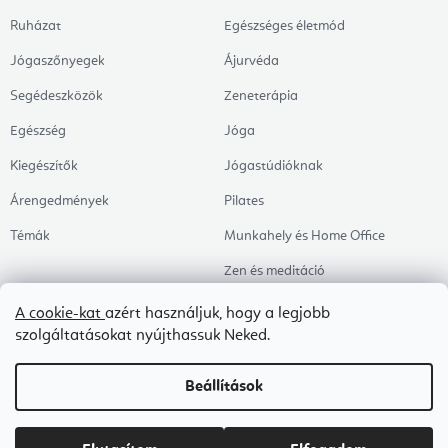
Ruházat
Egészséges életmód
Jógaszőnyegek
Ájurvéda
Segédeszközök
Zeneterápia
Egészség
Jóga
Kiegészítők
Jógastúdióknak
Árengedmények
Pilates
Témák
Munkahely és Home Office
Zen és meditáció
Aromaterápia
A cookie-kat
azért használjuk, hogy a legjobb
szolgáltatásokat nyújthassuk Neked.
Egészséges alvás
Kedvenceink
Beállítások
Copyright 2026
Flexity
. Minden jog fenntartva.
Süti beállítások szerkesztése