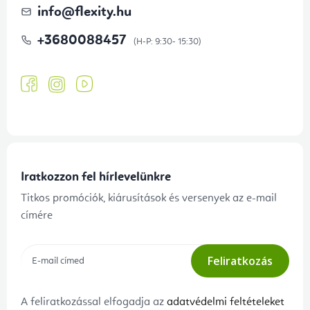
info
@
flexity.hu
+3680088457
Iratkozzon fel hírlevelünkre
Titkos promóciók, kiárusítások és versenyek az e-mail
címére
Feliratkozás
A feliratkozással elfogadja az
adatvédelmi feltételeket