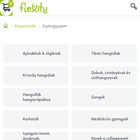
Ugrás
KOSÁR
a
fő
Kezdőlap
Kiegészítők
Gyöngyszem
tartalomhoz
Ajándékok A Jógiknak
Tibeti hangtálak
Dobok, cintányérok és
Kristály hangtálak
ütőhangszerek
Hangvillák
Gongok
hangterápiához
Karkötők
Meditációs gyöngyök
Gyógyító kövek,
ásványok,
Kövek a csillagjegyek