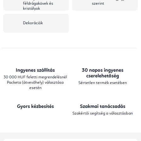
féldrágakövek és
szerint
kristályok
Dekorációk
Ingyenes szállítás
30 napos ingyenes
cserelehetőség
30 000 HUF feletti megrendelésnél
Packeta (átvevőhely) választása
Sértetlen termék esetében
esetén
Gyors kézbesítés
Szakmai tanácsadás
Szakértői segítség a választásban