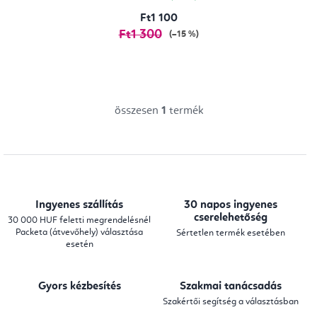
Ft1 100
Ft1 300
(–15 %)
összesen
1
termék
L
i
s
t
a
Ingyenes szállítás
30 napos ingyenes
i
cserelehetőség
30 000 HUF feletti megrendelésnél
Packeta (átvevőhely) választása
Sértetlen termék esetében
r
esetén
á
n
Gyors kézbesítés
Szakmai tanácsadás
y
Szakértői segítség a választásban