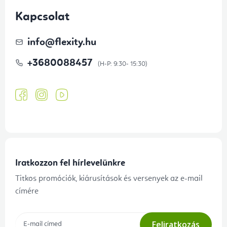
Kapcsolat
info
@
flexity.hu
+3680088457
Iratkozzon fel hírlevelünkre
Titkos promóciók, kiárusítások és versenyek az e-mail
címére
Feliratkozás