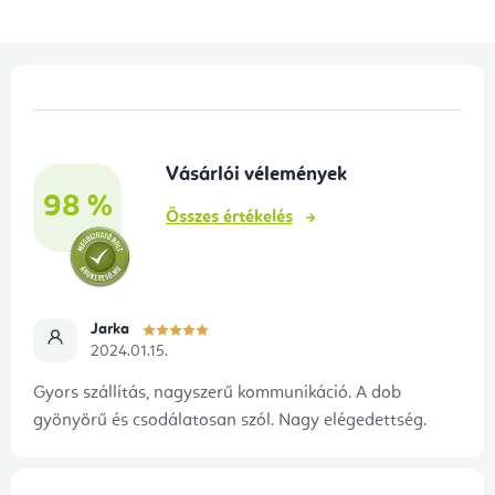
í
t
á
L
s
á
e
b
l
Vásárlói vélemények
l
e
98 %
é
m
Összes értékelés
e
c
i
Jarka
2024.01.15.
Gyors szállítás, nagyszerű kommunikáció. A dob
gyönyörű és csodálatosan szól. Nagy elégedettség.