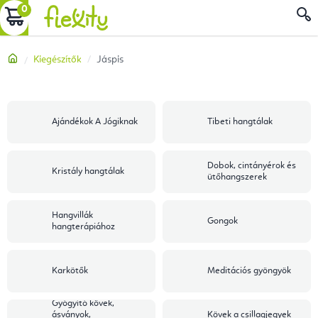
Ugrás
KOSÁR
a
fő
Kezdőlap
Kiegészítők
Jáspis
tartalomhoz
Ajándékok A Jógiknak
Tibeti hangtálak
Dobok, cintányérok és
Kristály hangtálak
ütőhangszerek
Hangvillák
Gongok
hangterápiához
Karkötők
Meditációs gyöngyök
Gyógyító kövek,
ásványok,
Kövek a csillagjegyek