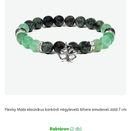
m
d
é
e
k
z
e
é
k
s
l
e
i
s
t
á
j
a
Flexity Mala elasztikus karkötő négylevelű lóhere amulettel, zöld 7 cm
Raktáron
(2 db)