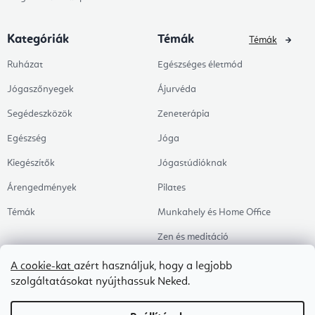
Kategóriák
Témák
Témák
Ruházat
Egészséges életmód
Jógaszőnyegek
Ájurvéda
Segédeszközök
Zeneterápia
Egészség
Jóga
Kiegészítők
Jógastúdióknak
Árengedmények
Pilates
Témák
Munkahely és Home Office
Zen és meditáció
Aromaterápia
A cookie-kat
azért használjuk, hogy a legjobb
szolgáltatásokat nyújthassuk Neked.
Egészséges alvás
Kedvenceink